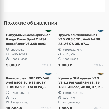
Похожие объявления
Вакуумный насос оригинал
Трубка вентиляционная
Range Rover Sport 2 L494
VAG V6 3.0 TDI, Audi A4 B8,
рестайлинг V6 3.0D gen2
A5, A6 C7, Q5, Q7,
Volkswagen Touareg GP, NF
LR096061
059103227M
+1
LAND ROVER
AUDI, VW
2 года назад
1 год назад
5,000
₽
1,000
₽
613
370
Ремкомплект ВКГ PCV VAG
Крышка ГРМ правая VAG
Audi RSQ3 8U, RS3 8P, 8V,
V8 4.2 FSI Audi RS4 B8, S5,
TTRS 8J, 2.5 TFSI CEPA,
A6 C6 Allroad, A8 D3, Q7, R8
CZGA, CZGB, CTSA
Spyder, Volkswagen
07K198469
+1
079109284P
+5
Touareg 1, NF
AUDI
AUDI, VW
4 года назад
4 года назад
15,000
₽
1,000
₽
1970
835