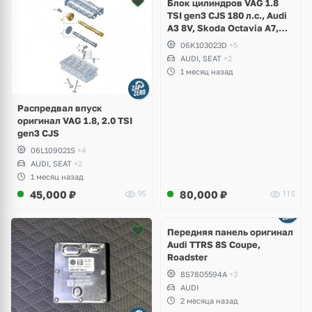
Блок цилиндров VAG 1.8
TSI gen3 CJS 180 л.с., Audi
A3 8V, Skoda Octavia A7,
Superb, Volkswagen Passat
06K103023D
+5
B8, Golf VII Alltrack, Seat
AUDI, SEAT
+2
Leon
1 месяц назад
Распредвал впуск
оригинал VAG 1.8, 2.0 TSI
gen3 CJS
06L109021S
+4
AUDI, SEAT
+2
1 месяц назад
45,000
₽
80,000
₽
95
115
Ещё
2 фото
Передняя панель оригинал
Audi TTRS 8S Coupe,
Roadster
8S7805594A
+3
AUDI
2 месяца назад