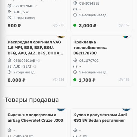
03H103483E
Volkswagen Touareg
079103704E
+1
~
AUDI, VW
5 месяцев назад
4 года назад
900
₽
3,000
₽
713
167
Распредвал оригинал VAG
Прокладка
1.6 MPI, BSE, BSF, BGU,
теплообменника
BFQ, AVU, ALZ, BFS, CHGA,
06J117070C
CMXA, Audi A3, A4 B5, B6,
06B109101AB
+3
06J117070C
B7, Volkswagen Golf 4, 5, 6,
AUDI, SEAT
+2
~
Passat, Jetta, Caddy,
2 года назад
5 месяцев назад
Touran, Skoda Octavia A5,
8,000
₽
1,700
₽
934
189
Seat Leon
Товары продавца
Ещё
8 фото
Сиденья с подогревом и
Кузов с документами Audi
airbag Chevrolet Cruze J300
RS3 8V Sedan рестайлинг
~
~
CHEVROLET
AUDI