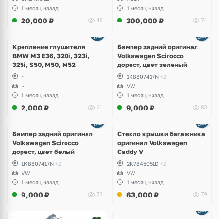
1 месяц назад
1 месяц назад
20,000
₽
300,000
₽
48
74
Ещё
1 фото
Крепление глушителя
Бампер задний оригинал
BMW M3 E36, 320i, 323i,
Volkswagen Scirocco
325i, S50, M50, M52
дорест, цвет зеленый
~
1K8807417N
+2
~
VW
1 месяц назад
1 месяц назад
2,000
₽
9,000
₽
61
83
Бампер задний оригинал
Стекло крышки багажника
Volkswagen Scirocco
оригинал Volkswagen
дорест, цвет белый
Caddy V
1K8807417N
+2
2K7845051D
+2
VW
VW
1 месяц назад
1 месяц назад
9,000
₽
63,000
₽
73
79
Ещё
2 фото