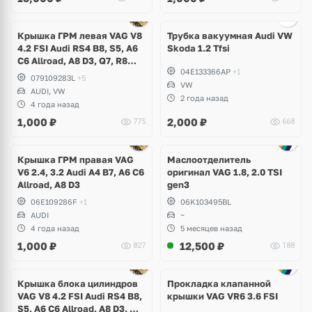
Ещё
2 фото
Крышка ГРМ левая VAG V8
Трубка вакуумная Audi VW
4.2 FSI Audi RS4 B8, S5, A6
Skoda 1.2 Tfsi
C6 Allroad, A8 D3, Q7, R8
04E133366AP
+1
Spyder, Volkswagen
079109283L
+5
Touareg NF
VW
AUDI, VW
2 года назад
4 года назад
1,000
₽
2,000
₽
775
668
Ещё
2 фото
Крышка ГРМ правая VAG
Маслоотделитель
V6 2.4, 3.2 Audi A4 B7, A6 C6
оригинал VAG 1.8, 2.0 TSI
Allroad, A8 D3
gen3
06E109286F
+1
06K103495BL
AUDI
~
4 года назад
5 месяцев назад
1,000
₽
12,500
₽
827
188
Крышка блока цилиндров
Прокладка клапанной
VAG V8 4.2 FSI Audi RS4 B8,
крышки VAG VR6 3.6 FSI
S5, A6 C6 Allroad, A8 D3, Q7,