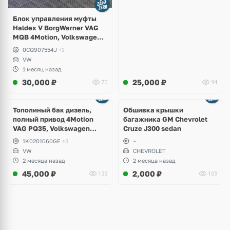
Блок управления муфты
Haldex V BorgWarner VAG
MQB 4Motion, Volkswagen
Tiguan
0CQ907554J
+1
VW
1 месяц назад
30,000
₽
25,000
₽
70
94
Тополиный бак дизель,
Обшивка крышки
полный привод 4Motion
багажника GM Chevrolet
VAG PQ35, Volkswagen
Cruze J300 sedan
Scirocco, Golf V, VI, Skoda
1K0201060GE
+3
~
Yeti, Octavia A5, Superb,
VW
CHEVROLET
Audi A3, Seat Altea
2 месяца назад
2 месяца назад
45,000
₽
2,000
₽
133
109