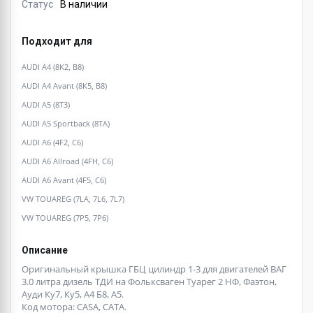
Статус
В наличии
Подходит для
AUDI A4 (8K2, B8)
AUDI A4 Avant (8K5, B8)
AUDI A5 (8T3)
AUDI A5 Sportback (8TA)
AUDI A6 (4F2, C6)
AUDI A6 Allroad (4FH, C6)
AUDI A6 Avant (4F5, C6)
VW TOUAREG (7LA, 7L6, 7L7)
VW TOUAREG (7P5, 7P6)
Описание
Оригинальный крышка ГБЦ цилиндр 1-3 для двигателей ВАГ
3.0 литра дизель ТДИ на Фольксваген Туарег 2 НФ, Фаэтон,
Ауди Ку7, Ку5, А4 Б8, А5.
Код мотора: CASA, CATA.