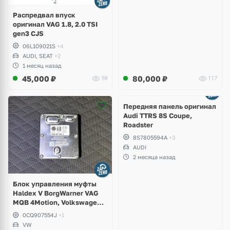
Распредвал впуск
оригинал VAG 1.8, 2.0 TSI
gen3 CJS
06L109021S
+4
AUDI, SEAT
+2
1 месяц назад
45,000
₽
80,000
₽
98
117
Ещё
2 фото
Передняя панель оригинал
Audi TTRS 8S Coupe,
Roadster
8S7805594A
+3
AUDI
2 месяца назад
Блок управления муфты
Haldex V BorgWarner VAG
MQB 4Motion, Volkswagen
Tiguan
0CQ907554J
+1
VW