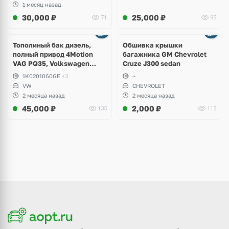
1 месяц назад
30,000
₽
25,000
₽
71
95
Тополиный бак дизель,
Обшивка крышки
полный привод 4Motion
багажника GM Chevrolet
VAG PQ35, Volkswagen
Cruze J300 sedan
Scirocco, Golf V, VI, Skoda
1K0201060GE
+3
~
Yeti, Octavia A5, Superb,
VW
CHEVROLET
Audi A3, Seat Altea
2 месяца назад
2 месяца назад
45,000
₽
2,000
₽
135
113