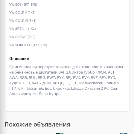
VW EOS (1F7, 1F8)
VW GOLF V (1K1)
VW GOLF VI (5K1)
VW JETTA III (1K2)
VW PASSAT (3C2)
VW SCIROCCO (137, 138)
Описание
Оригинальная передняя крышка двс с сальником коленвала
на бензиновые двигатели ВАГ 2.0 литра турбо ТФСИ, ALT,
AWA, BGB, BUL, BPG, BWT, BYK, BPJ, BVX, BVY, BVZ, BPY, BYD,
Ауди А3, С3, А4 Б7 ДТМ, А6 Ц6, ТТ, ТТС, Фольксваген Гольф 5
ГТИ, 6 Р, Пассат Б6, Еос, Сирокко, Шкода Октавия 2 РС, Сеат
Алтеа Фритрек, Леон Купра.
Похожие объявления