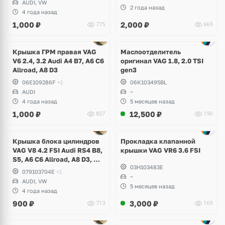
AUDI, VW
2 года назад
4 года назад
1,000
₽
2,000
₽
775
669
Ещё
2 фото
Крышка ГРМ правая VAG
Маслоотделитель
V6 2.4, 3.2 Audi A4 B7, A6 C6
оригинал VAG 1.8, 2.0 TSI
Allroad, A8 D3
gen3
06E109286F
+1
06K103495BL
AUDI
~
4 года назад
5 месяцев назад
1,000
₽
12,500
₽
827
190
Крышка блока цилиндров
Прокладка клапанной
VAG V8 4.2 FSI Audi RS4 B8,
крышки VAG VR6 3.6 FSI
S5, A6 C6 Allroad, A8 D3, Q7,
03H103483E
Volkswagen Touareg
079103704E
+1
~
AUDI, VW
5 месяцев назад
4 года назад
900
₽
3,000
₽
713
169