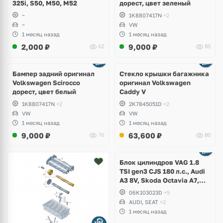
325i, S50, M50, M52
дорест, цвет зеленый
~
1K8807417N
+2
~
VW
1 месяц назад
1 месяц назад
2,000
₽
9,000
₽
62
85
Бампер задний оригинал
Стекло крышки багажника
Volkswagen Scirocco
оригинал Volkswagen
дорест, цвет белый
Caddy V
1K8807417N
+2
2K7845051D
+2
VW
VW
1 месяц назад
1 месяц назад
9,000
₽
63,600
₽
76
80
Ещё
2 фото
Блок цилиндров VAG 1.8
TSI gen3 CJS 180 л.с., Audi
A3 8V, Skoda Octavia A7,
Superb, Volkswagen Passat
06K103023D
+5
B8, Golf VII Alltrack, Seat
AUDI, SEAT
+2
Leon
1 месяц назад