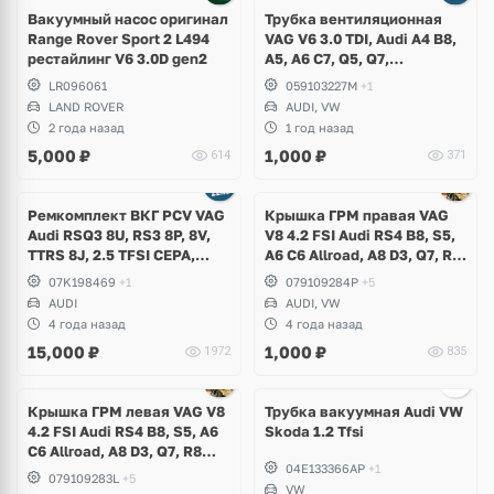
Вакуумный насос оригинал
Трубка вентиляционная
Range Rover Sport 2 L494
VAG V6 3.0 TDI, Audi A4 B8,
рестайлинг V6 3.0D gen2
A5, A6 C7, Q5, Q7,
Volkswagen Touareg GP, NF
LR096061
059103227M
+1
LAND ROVER
AUDI, VW
2 года назад
1 год назад
5,000
₽
1,000
₽
614
371
Ремкомплект ВКГ PCV VAG
Крышка ГРМ правая VAG
Audi RSQ3 8U, RS3 8P, 8V,
V8 4.2 FSI Audi RS4 B8, S5,
TTRS 8J, 2.5 TFSI CEPA,
A6 C6 Allroad, A8 D3, Q7, R8
CZGA, CZGB, CTSA
Spyder, Volkswagen
07K198469
+1
079109284P
+5
Touareg 1, NF
AUDI
AUDI, VW
4 года назад
4 года назад
15,000
₽
1,000
₽
1972
835
Ещё
2 фото
Крышка ГРМ левая VAG V8
Трубка вакуумная Audi VW
4.2 FSI Audi RS4 B8, S5, A6
Skoda 1.2 Tfsi
C6 Allroad, A8 D3, Q7, R8
04E133366AP
+1
Spyder, Volkswagen
079109283L
+5
Touareg NF
VW