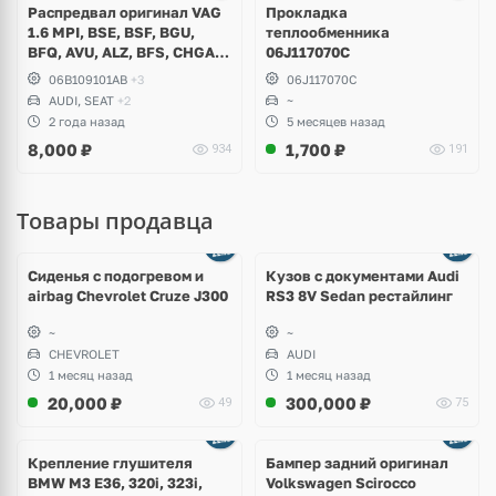
Распредвал оригинал VAG
Прокладка
1.6 MPI, BSE, BSF, BGU,
теплообменника
BFQ, AVU, ALZ, BFS, CHGA,
06J117070C
CMXA, Audi A3, A4 B5, B6,
06B109101AB
+3
06J117070C
B7, Volkswagen Golf 4, 5, 6,
AUDI, SEAT
+2
~
Passat, Jetta, Caddy,
2 года назад
5 месяцев назад
Touran, Skoda Octavia A5,
8,000
₽
1,700
₽
934
191
Seat Leon
Товары продавца
Ещё
8 фото
Сиденья с подогревом и
Кузов с документами Audi
airbag Chevrolet Cruze J300
RS3 8V Sedan рестайлинг
~
~
CHEVROLET
AUDI
1 месяц назад
1 месяц назад
20,000
₽
300,000
₽
49
75
Ещё
1 фото
Крепление глушителя
Бампер задний оригинал
BMW M3 E36, 320i, 323i,
Volkswagen Scirocco