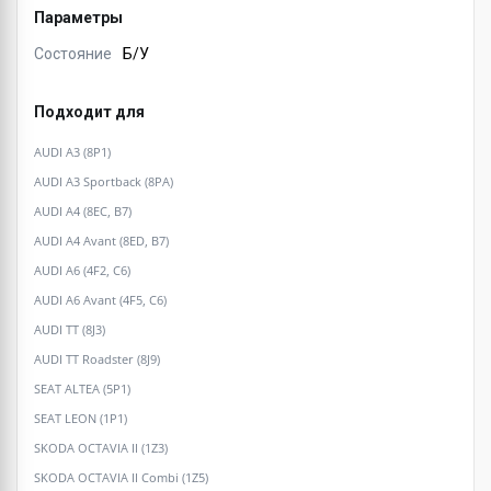
Параметры
Состояние
Б/У
Подходит для
AUDI A3 (8P1)
AUDI A3 Sportback (8PA)
AUDI A4 (8EC, B7)
AUDI A4 Avant (8ED, B7)
AUDI A6 (4F2, C6)
AUDI A6 Avant (4F5, C6)
AUDI TT (8J3)
AUDI TT Roadster (8J9)
SEAT ALTEA (5P1)
SEAT LEON (1P1)
SKODA OCTAVIA II (1Z3)
SKODA OCTAVIA II Combi (1Z5)