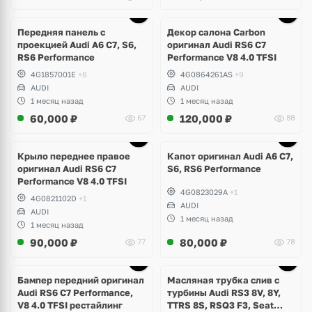
Ещё
1 фото
Передняя панель с
Декор салона Carbon
проекцией Audi A6 C7, S6,
оригинал Audi RS6 C7
RS6 Performance
Performance V8 4.0 TFSI
4G1857001E
+8
4G0864261AS
+9
AUDI
AUDI
1 месяц назад
1 месяц назад
60,000
₽
120,000
₽
67
88
Крыло переднее правое
Капот оригинал Audi A6 C7,
оригинал Audi RS6 C7
S6, RS6 Performance
Performance V8 4.0 TFSI
4G0823029A
+1
4G0821102D
+1
AUDI
AUDI
1 месяц назад
1 месяц назад
90,000
₽
80,000
₽
77
78
Бампер передний оригинал
Масляная трубка слив с
Audi RS6 C7 Performance,
турбины Audi RS3 8V, 8Y,
V8 4.0 TFSI рестайлинг
TTRS 8S, RSQ3 F3, Seat