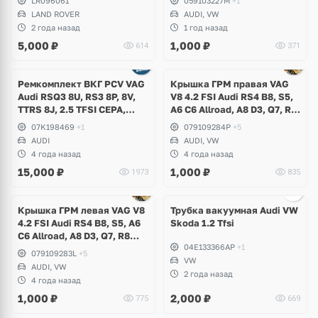
LR096061
059103227M
+1
LAND ROVER
AUDI, VW
2 года назад
1 год назад
5,000
₽
1,000
₽
614
371
Ремкомплект ВКГ PCV VAG
Крышка ГРМ правая VAG
Audi RSQ3 8U, RS3 8P, 8V,
V8 4.2 FSI Audi RS4 B8, S5,
TTRS 8J, 2.5 TFSI CEPA,
A6 C6 Allroad, A8 D3, Q7, R8
CZGA, CZGB, CTSA
Spyder, Volkswagen
07K198469
+1
079109284P
+5
Touareg 1, NF
AUDI
AUDI, VW
4 года назад
4 года назад
15,000
₽
1,000
₽
1973
835
Ещё
2 фото
Крышка ГРМ левая VAG V8
Трубка вакуумная Audi VW
4.2 FSI Audi RS4 B8, S5, A6
Skoda 1.2 Tfsi
C6 Allroad, A8 D3, Q7, R8
04E133366AP
+1
Spyder, Volkswagen
079109283L
+5
Touareg NF
VW
AUDI, VW
2 года назад
4 года назад
1,000
₽
2,000
₽
775
669
Ещё