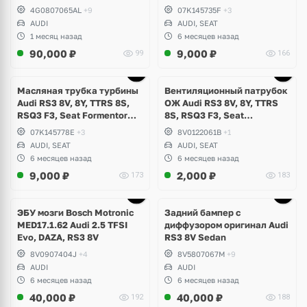
Formentor Cupra 2.5 TFSI
4G0807065AL
+9
07K145735F
+3
Evo, DAZA, DNWA, DNWB
AUDI
AUDI, SEAT
1 месяц назад
6 месяцев назад
90,000
₽
9,000
₽
99
166
Масляная трубка турбины
Вентиляционный патрубок
Audi RS3 8V, 8Y, TTRS 8S,
ОЖ Audi RS3 8V, 8Y, TTRS
RSQ3 F3, Seat Formentor
8S, RSQ3 F3, Seat
Cupra 2.5 TFSI Evo, DAZA,
Formentor Cupra 2.5 TFSI
07K145778E
+3
8V0122061B
+1
DNWA, DNWB
Evo, DAZA, DNWA, DNWB
AUDI, SEAT
AUDI, SEAT
6 месяцев назад
6 месяцев назад
9,000
₽
2,000
₽
173
183
Ещё
1 фото
ЭБУ мозги Bosch Motronic
Задний бампер с
MED17.1.62 Audi 2.5 TFSI
диффузором оригинал Audi
Evo, DAZA, RS3 8V
RS3 8V Sedan
8V0907404J
+4
8V5807067M
+9
AUDI
AUDI
6 месяцев назад
6 месяцев назад
40,000
₽
40,000
₽
192
188