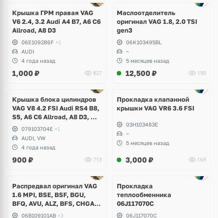
2 фото
Крышка ГРМ правая VAG
Маслоотделитель
V6 2.4, 3.2 Audi A4 B7, A6 C6
оригинал VAG 1.8, 2.0 TSI
Allroad, A8 D3
gen3
06E109286F
+1
06K103495BL
AUDI
~
4 года назад
5 месяцев назад
1,000
₽
12,500
₽
827
190
Крышка блока цилиндров
Прокладка клапанной
VAG V8 4.2 FSI Audi RS4 B8,
крышки VAG VR6 3.6 FSI
S5, A6 C6 Allroad, A8 D3, Q7,
03H103483E
Volkswagen Touareg
079103704E
+1
~
AUDI, VW
5 месяцев назад
4 года назад
900
₽
3,000
₽
713
169
Распредвал оригинал VAG
Прокладка
1.6 MPI, BSE, BSF, BGU,
теплообменника
BFQ, AVU, ALZ, BFS, CHGA,
06J117070C
CMXA, Audi A3, A4 B5, B6,
06B109101AB
+3
06J117070C