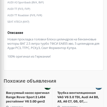
AUDI A3 Sportback (8VA, 8VF)
AUDI TT (FV3, FVP)
AUDI TT Roadster (FV9, FVR)
SEAT ATECA (KH7)
Описание
Новая прокладка головки блока цилиндров на бензиновые
моторы ВАГ 2.5 литра турбо ТФСИ ЕА855 эво, 5 цилиндров для
Ауди РС3, ТТРС, РСКу3, Сеат Форментор Купра.
100% оригинал из Германии!
Похожие объявления
Вакуумный насос оригинал
Трубка вентиляционная
Range Rover Sport 2 L494
VAG V6 3.0 TDI, Audi A4 B8,
рестайлинг V6 3.0D gen2
A5, A6 C7, Q5, Q7,
Volkswagen Touareg GP, NF