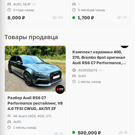
B7, Volkswagen Golf 4, 5, 6,
AUDI, SEAT
+2
~
Passat, Jetta, Caddy,
2 года назад
5 месяцев назад
Touran, Skoda Octavia A5,
8,000
₽
1,700
₽
934
191
Seat Leon
Товары продавца
Ещё
5 фото
Комплект керамики 400,
370, Brembo 6pot оригинал
Audi RS6 C7 Performance,
RS7 V8 4.0 TFSI
4G0615107E
+9
AUDI
1 месяц назад
Разбор Audi RS6 C7
Performance рестайлинг, V8
4.0 TFSI CWUG, АКПП ZF
A6 Avant (4G5, 4GD, C7)
AUDI
1 месяц назад
500,000
₽
86
66