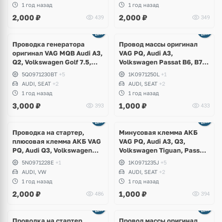
Leon, Altea
1 год назад
1 год назад
2,000
₽
2,000
₽
439
349
Проводка генератора
Провод массы оригинал
оригинал VAG MQB Audi A3,
VAG PQ, Audi A3,
Q2, Volkswagen Golf 7.5,
Volkswagen Passat B6, B7,
Passat B8, Jetta, T-Roc,
CC, Caddy, Golf 5, 6,
5Q0971230BT
+5
1K0971250L
+1
Skoda Octavia A7, Superb,
Scirocco, Eos, Jetta, Skoda
AUDI, SEAT
+2
AUDI, SEAT
+2
Seat Leon, Ateca
Yeti, Octavia A5, Superb,
1 год назад
1 год назад
Seat Leon, Altea
3,000
₽
1,000
₽
393
433
Проводка на стартер,
Минусовая клемма АКБ
плюсовая клемма АКБ VAG
VAG PQ, Audi A3, Q3,
PQ, Audi Q3, Volkswagen
Volkswagen Tiguan, Passat
Tiguan
B6, B7, CC, Caddy, Golf 5, 6,
5N0971228E
+1
1K0971235J
+5
Scirocco, Eos, Jetta, Skoda
AUDI, VW
AUDI, SEAT
+2
Yeti, Octavia A5, Superb,
1 год назад
1 год назад
Seat Leon, Altea
2,000
₽
1,000
₽
486
394
Проводка на стартер,
Провод массы оригинал