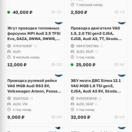
DNWB
7 месяцев назад
40,000
₽
2,500
₽
191
174
Жгут проводки топливных
Проводка двигателя VAG
форсунок MPI Audi 2.5 TFSI
1.8, 2.0 TSI gen3 CJSA,
Evo, DAZA, DNWA, DNWB,
CJSB, Audi A3, TT, Skoda
RS3 8V, 8Y, TTRS 8S, RSQ3
Octavia A7, Superb,
07K971082F
+3
06K972627BQ
+1
F3, Seat Formentor Cupra
Volkswagen Passat B8,
AUDI
AUDI, SEAT
+2
Touran, Seat Leon
8 месяцев назад
1 год назад
12,000
₽
25,000
₽
202
362
Проводка рулевой рейки
ЭБУ мозги ДВС Simos 12.1
VAG MQB Audi RS3 8V,
VAG MQB 1.8 TSI gen3,
Volkswagen Arteon, Passat
CJSA, Audi A3 8V, Skoda
B8
Octavia A7, Seat Leon
3Q1971111
+3
8V0906264B
+3
AUDI, VW
AUDI, SEAT
+1
1 год назад
1 год назад
9,000
₽
32,000
₽
340
645