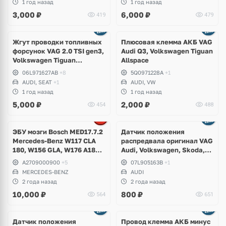
1 год назад
1 год назад
Karoq, Seat Leon Cupra,
3,000
₽
6,000
₽
419
479
Ateca
Жгут проводки топливных
Плюсовая клемма АКБ VAG
форсунок VAG 2.0 TSI gen3,
Audi Q3, Volkswagen Tiguan
Volkswagen Tiguan
Allspace
Allspace, Passat B8, Arteon,
06L971627AB
+8
5Q0971228A
+1
T-Roc, Skoda Kodiaq,
AUDI, SEAT
+1
AUDI, VW
Superb, Seat Leon, Audi A3,
1 год назад
1 год назад
S3, A4 B9, A5, A6 C8, A7, Q3,
5,000
₽
2,000
₽
454
488
TT
ЭБУ мозги Bosch MED17.7.2
Датчик положения
Mercedes-Benz W117 CLA
распредвала оригинал VAG
180, W156 GLA, W176 A180,
Audi, Volkswagen, Skoda,
W242 B200, W246 B180
Seat, Porsche, Lamborghini
A2709000900
+5
07L905163B
+1
MERCEDES-BENZ
AUDI
2 года назад
2 года назад
10,000
₽
800
₽
564
651
Датчик положения
Провод клемма АКБ минус