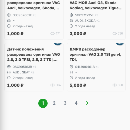
распредвала оригинал VAG
VAG MQB Audi Q3, Skoda
Audi, Volkswagen, Skoda,
Kodiaq, Volkswagen Tiguan,
Seat, Porsche, Bentley
Allspace, Touran, Teramont,
030907601E
+3
5Q0971235E
+3
Seat Tarraco
~
AUDI, SKODA
+1
2 года назад
2 года назад
1,000
₽
3,000
₽
471
530
Ещё
1 фото
Датчик положения
ДМРВ расходомер
распредвала оригинал VAG
оригинал VAG 2.0 TSI gen4,
2.0, 3.0 TFSI, 2.5, 2.7 TDI,
TDI,
4.2, Audi A3, TT, A4 B6, B7,
06C905163B
+1
04L906461B
+1
A6 C6, A8 D3, Volkswagen
AUDI, SEAT
+2
~
Golf 5, 6, R, GTI, Eos, Passat
2 года назад
2 года назад
B6, Skoda Octavia A5 RS,
1,000
₽
5,000
₽
604
560
Seat Leon
1
2
3
4