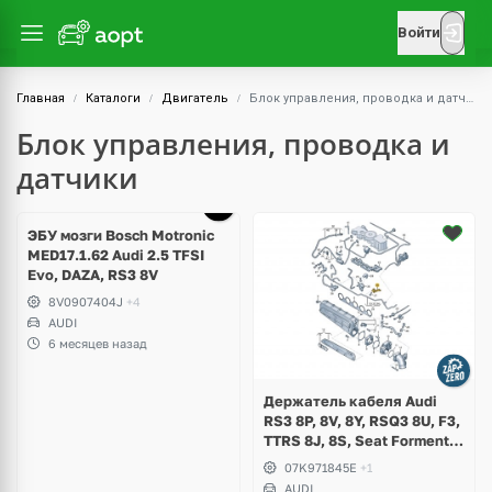
Войти
Главная
Каталоги
Двигатель
Блок управления, проводка и датчики
Блок управления, проводка и
датчики
ЭБУ мозги Bosch Motronic
MED17.1.62 Audi 2.5 TFSI
Evo, DAZA, RS3 8V
8V0907404J
+4
AUDI
6 месяцев назад
Держатель кабеля Audi
RS3 8P, 8V, 8Y, RSQ3 8U, F3,
TTRS 8J, 8S, Seat Formentor
Cupra, 2.5 TFSI CEPA, DAZA,
07K971845E
+1
CTSA, CZGA, CZGB, DNWA,
AUDI