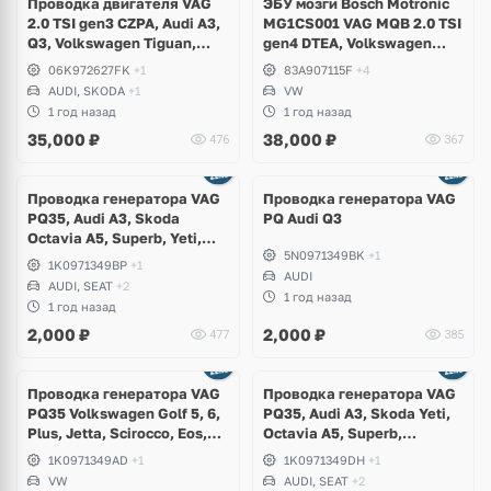
Проводка двигателя VAG
ЭБУ мозги Bosch Motronic
2.0 TSI gen3 CZPA, Audi A3,
MG1CS001 VAG MQB 2.0 TSI
Q3, Volkswagen Tiguan,
gen4 DTEA, Volkswagen
Allspace, Passat B8, Arteon,
Tiguan Allspace USA
06K972627FK
+1
83A907115F
+4
T-Roc, Skoda Kodiaq,
AUDI, SKODA
+1
VW
Octavia A7, Superb
1 год назад
1 год назад
35,000
₽
38,000
₽
476
367
Проводка генератора VAG
Проводка генератора VAG
PQ35, Audi A3, Skoda
PQ Audi Q3
Octavia A5, Superb, Yeti,
5N0971349BK
+1
Volkswagen Golf 5, 6, Plus,
1K0971349BP
+1
Scirocco, Eos, Seat Leon,
AUDI
AUDI, SEAT
+2
Altea
1 год назад
1 год назад
2,000
₽
2,000
₽
477
385
Проводка генератора VAG
Проводка генератора VAG
PQ35 Volkswagen Golf 5, 6,
PQ35, Audi A3, Skoda Yeti,
Plus, Jetta, Scirocco, Eos,
Octavia A5, Superb,
Touran
Volkswagen Scirocco, Golf
1K0971349AD
+1
1K0971349DH
+1
5, 6, Plus, Jetta, Caddy, Seat
VW
AUDI, SEAT
+2