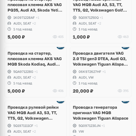
плюсовая клемма АКБ VAG
VAG MQB Audi A3, S3, TT,
PQ35, Audi A3, Skoda Yeti,
TTS, Q2, Volkswagen Golf
Volkswagen Scirocco, Eos,
7.5 R, GTI, Passat B8, T-Roc,
1K0971228AF
+1
5Q0971250Q
+1
Seat Leon
Skoda Octavia A7, Superb,
AUDI, SEAT
+2
AUDI, SEAT
+2
Karoq, Seat Leon Cupra,
1 год назад
1 год назад
Ateca
5,000
₽
1,000
₽
405
463
Проводка на стартер,
Проводка двигателя VAG
плюсовая клемма АКБ VAG
2.0 TSI gen3 DTEA, Audi Q3,
MQB Skoda Kodiaq, Audi
Volkswagen Tiguan Allspace
Q3, Volkswagen Tiguan,
USA
5QA971228G
+1
06K972627HF
+1
Seat Tarraco
AUDI, SEAT
+2
AUDI, VW
1 год назад
1 год назад
5,000
₽
20,000
₽
406
395
Проводка рулевой рейки
Проводка генератора
VAG MQB Audi A3, S3, TT,
оригинал VAG MQB
TTS, Q2, Volkswagen
Volkswagen Tiguan Allspace
Arteon, Golf 7.5 R, GTI,
5Q1971111CF
+1
5Q0971230JN
+1
Passat B8, T-Roc, Jetta,
AUDI, SEAT
+2
VW
Skoda Octavia A7, Superb,