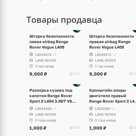
Товары продавца
Шторка безопасности
Шторка безопасности
левая airbag Range
правая airbag Range
Rover Vogue L405
Rover Vogue L405
LR049974
+2
LR049973
+2
LAND ROVER
LAND ROVER
1 год назад
1 год назад
9,000
₽
9,000
₽
572
5
Распорка кузова под
Кронштейн опоры
капотом Range Rover
двигателя правый
Sport 2 L494 3.0DT V6
Range Rover Sport 2 L4
gen2 Twin-turbo
3.0DT V6 gen2 Twin-tur
LR044966
+1
LR122399
+2
LAND ROVER
LAND ROVER
2 года назад
2 года назад
1,000
₽
1,000
₽
647
5