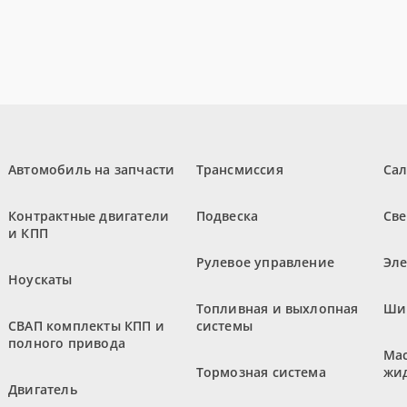
Автомобиль на запчасти
Трансмиссия
Са
Контрактные двигатели
Подвеска
Све
и КПП
Рулевое управление
Эл
Ноускаты
Топливная и выхлопная
Ши
СВАП комплекты КПП и
системы
полного привода
Мас
Тормозная система
жи
Двигатель