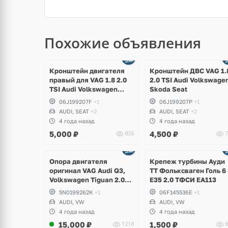
Похожие объявления
Кронштейн двигателя
Кронштейн ДВС VAG 1.
правый для VAG 1.8 2.0
2.0 TSI Audi Volkswage
TSI Audi Volkswagen
Skoda Seat
Skoda Seat
06J199207F
+1
06J199207P
+1
AUDI, SEAT
+2
AUDI, SEAT
+2
4 года назад
4 года назад
5,000
₽
4,500
₽
826
7
щё
Ещё
ото
1 фото
Опора двигателя
Крепеж турбины Ауди
оригинал VAG Audi Q3,
ТТ Фольксваген Голь 6
Volkswagen Tiguan 2.0
Е35 2.0 ТФСИ ЕА113
TSI
5N0199262K
+1
06F145536E
+1
AUDI, VW
AUDI, VW
4 года назад
4 года назад
15,000
₽
1,500
₽
1218
8