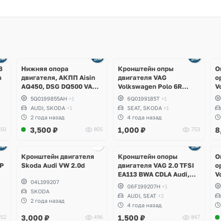
8
Нижняя опора
Кронштейн опры
О
n
двигателя, АКПП Aisin
двигателя VAG
о
AQ450, DSG DQ500 VAG
Volkswagen Polo 6R
V
MQB Audi RS3, TTRS, Q3,
sedan, Skoda Fabia, Seat
A
5Q0199855AH
+1
6Q0199185T
+1
RSQ3, Volkswagen
Ibiza
AUDI, SKODA
+1
SEAT, SKODA
+1
Tiguan, Passat B8,
2 года назад
4 года назад
Arteon, Skoda Kodiaq RS,
3,500
₽
1,000
₽
8
50
805
753
Seat Formentor Cupra
Ещё
2 фото
Кронштейн двигателя
Кронштейн опоры
О
 Р
Skoda Audi VW 2.0d
двигателя VAG 2.0 TFSI
о
EA113 BWA CDLA Audi,
V
04L199207
Volkswagen, Skosa, Seat
Q
06F199207H
+1
SKODA
AUDI, SEAT
+2
2 года назад
4 года назад
3,000
₽
1,500
₽
52
496
847