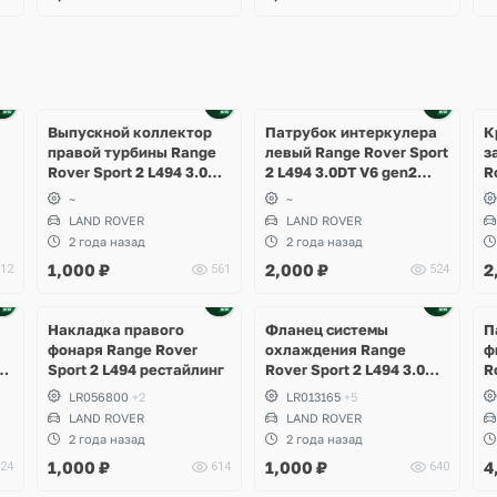
Выпускной коллектор
Патрубок интеркулера
К
правой турбины Range
левый Range Rover Sport
з
Rover Sport 2 L494 3.0DT
2 L494 3.0DT V6 gen2
R
V6 gen2 Twin-turbo
Twin-turbo
р
~
~
LAND ROVER
LAND ROVER
2 года назад
2 года назад
1,000
₽
2,000
₽
2
12
561
524
Накладка правого
Фланец системы
П
фонаря Range Rover
охлаждения Range
ф
94
Sport 2 L494 рестайлинг
Rover Sport 2 L494 3.0DT
R
bo
V6 gen2 Twin-turbo
2
LR056800
+2
LR013165
+5
LAND ROVER
LAND ROVER
2 года назад
2 года назад
1,000
₽
1,000
₽
4
24
614
640