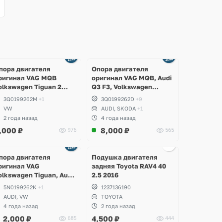
Ещё
2 фото
пора двигателя
Опора двигателя
ригинал VAG MQB
оригинал VAG MQB, Audi
olkswagen Tiguan 2
Q3 F3, Volkswagen
llspace
Tiguan, Allspace, Arteon,
3Q0199262M
+1
3Q0199262D
+9
Passat B8, Kodiaq RS
VW
AUDI, SKODA
+1
2 года назад
4 года назад
,000
₽
8,000
₽
976
565
Ещё
Ещё
Ещё
3 фото
2 фото
1 фото
пора двигателя
Подушка двигателя
ригинал VAG
задняя Toyota RAV4 40
olkswagen Tiguan, Audi
2.5 2016
3 2.0 TSI, CCZA, CPSA
5N0199262K
+1
1237136190
AUDI, VW
TOYOTA
4 года назад
2 года назад
2,000
₽
4,500
₽
685
444