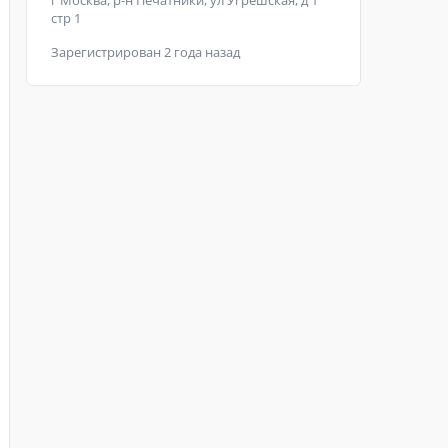
г Москва, р-н Печатники, ул Угрешская, д 1
стр 1
Зарегистрирован 2 года назад