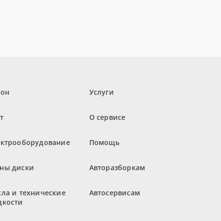
лон
Услуги
т
О сервисе
ектрооборудование
Помощь
ны диски
Авторазборкам
ла и технические
Автосервисам
дкости