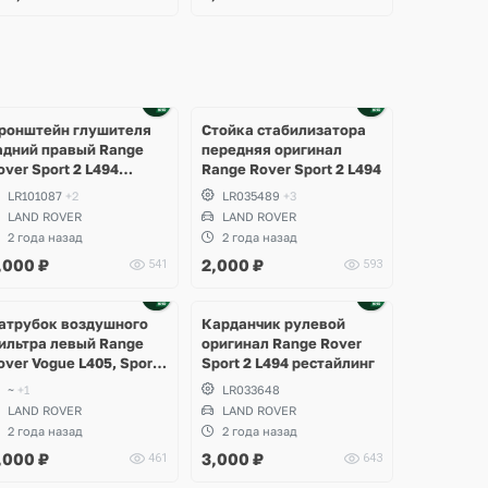
Ещё
1 фото
ронштейн глушителя
Стойка стабилизатора
адний правый Range
передняя оригинал
over Sport 2 L494
Range Rover Sport 2 L494
естайлинг
LR101087
+2
LR035489
+3
LAND ROVER
LAND ROVER
2 года назад
2 года назад
,000
₽
2,000
₽
541
593
атрубок воздушного
Карданчик рулевой
ильтра левый Range
оригинал Range Rover
over Vogue L405, Sport
Sport 2 L494 рестайлинг
 L494 рестайлинг
~
+1
LR033648
LAND ROVER
LAND ROVER
2 года назад
2 года назад
,000
₽
3,000
₽
461
643