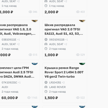
AUDI, SEAT
+2
AUDI, SEAT
+2
uperb, Yeti, Audi A3, A4
Octavia A5 RS, Superb,
1 год назад
1 год назад
8, TT, Volkswagen
Yeti, Volkswagen Passat
8,000
₽
2,000
₽
346
403
assat B6, B7, CC,
B6, B7, CC, Tiguan,
haran, Seat Leon
Amarok
Ещё
1 фото
кив распредвала
Шкив распредвала
ригинал VAG 1.9, 2.0
оригинал VAG 2.0 TFSI
DI, Audi, Volkswagen,
EA113, Audi S1, A3, S3,
koda, Seat
A4 B6, B7, A6 C6, TT, TTS,
038109111E
+1
06D109111B
+1
Volkswagen Golf 5 GTI, 6
AUDI, SEAT
+2
AUDI, SEAT
+2
R, Scirocco, Eos, Jetta,
2 года назад
2 года назад
Passat B6, Skoda Octavia
,000
₽
1,000
₽
515
529
A5 RS, Seat Leon Cupra
Ещё
Ещё
4 фото
1 фото
омплект цепи ГРМ
Крышка ремня Range
ригинал Audi 2.5 TFSI
Rover Sport 2 L494 3.0DT
vo DAZA, DNWA Audi
V6 gen2 Twin-turbo
S3 8V, TTRS 8S, RSQ3
07K109231C
+1
LR104351
+2
F
AUDI
LAND ROVER
2 года назад
2 года назад
60,000
₽
1,500
₽
1165
522
Ещё
Ещё
Ещё
1 фото
3 фото
1 фото