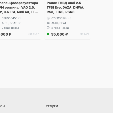
лапан фазорегулятора
Ролик ТНВД Audi 2.5
РМ оригинал VAG 2.0,
TFSI Evo, DAZA, DNWA,
.2, 3.6 FSI, Audi A3, TT,
RS3, TTRS, RSQ3
7, Volkswagen Golf 5
03H906455
+1
07K115017H
+3
32, Jetta, Passat B6
AUDI, SEAT
+2
AUDI, SEAT
36, CC, Touareg GP, NF,
2 года назад
2 года назад
os, Teramont, Phaeton,
,000
₽
35,000
₽
1517
679
koda Octavia A5,
uperb
лон
Услуги