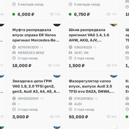
S
5 месяцев назад
5 месяцев назад
B
6,000
₽
6,750
₽
1
46
156
147
P
S
Ещё
1 фото
Муфта распредвала
Шкив распредвала
Ш
впуск справа ER Vanos
оригинал VAG 1.4, 1.6
о
nz
оригинал Mercedes-Benz
AHW, AKQ, AJV,
T
M276 V6
Volkswagen Golf 4, Bora,
S
A2760503200
+3
036109111D
+1
Polo, Lupo, Seat Leon,
MERCEDES-BENZ
SEAT, VW
Toledo, Arosa
2 года назад
2 года назад
18,000
₽
1,500
₽
1
71
1203
478
Ещё
Ещё
2 фото
6 фото
Звездочка цепи ГРМ
Фазорегулятор vanos
К
VAG 1.8, 2.0 TFSI gen2,
впуск, выпуск Audi 2.5
о
gen3, Audi A3, A4, A5, A6,
TFSI evo DAZA, DNWA,
E
A7, Q3, Q5,
DNWB, RS3 8V, 8Y, TTRS
R
06H105209AT
+1
07K109083J
+3
8S, RSQ3
3
~
AUDI
2 года назад
2 года назад
3,000
₽
50,000
₽
74
928
840
Ещё
2 фото