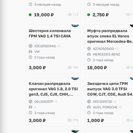
5 месяцев назад
5 месяцев назад
19,000
₽
2,750
₽
172
1
Шестерня коленвала
Муфта распредвала
ГРМ VAG 1.4 TSI CAVA
впуск слева EL Vanos
оригинал Mercedes-Be
03C105209AG
+1
M276 V6
A2760505100
+1
VW
MERCEDES-BENZ
2 года назад
2 года назад
3,000
₽
18,000
₽
700
6
щё
Ещё
ото
1 фото
Клапан распредвала
Звездочка цепи ГРМ
оригинал VAG 1.8, 2.0 TSI
выпуск VAG 3.0 TFSI
gen3, CJS, CJX, CHH,
CGW, CJT, CGE, Audi S4
DNU
B8, S5, Q5, SQ5, A6 C7,
06L109257F
+1
06E109571D
+1
A7, A8 D4, Q7, Porsche
~
AUDI, PORSCHE
+1
Cayenne S Hybrid 958,
2 года назад
2 года назад
Volkswagen Touareg NF
3,000
₽
1,000
₽
779
4
щё
Ещё
ото
1 фото