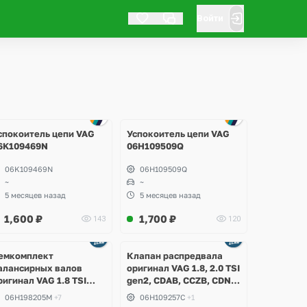
Войти
Ещё
4 фото
спокоитель цепи VAG
Успокоитель цепи VAG
6K109469N
06H109509Q
06K109469N
06H109509Q
~
~
5 месяцев назад
5 месяцев назад
1,600
₽
1,700
₽
143
120
емкомплект
Клапан распредвала
алансирных валов
оригинал VAG 1.8, 2.0 TSI
ригинал VAG 1.8 TSI
gen2, CDAB, CCZB, CDNC,
en2, CDAA, CDAB,
CDHB, Audi A3, A4 B8, A5,
06H198205M
+7
06H109257C
+1
DHA, Skoda Octavia A5,
A6 C7, Q3, Q5, Skoda