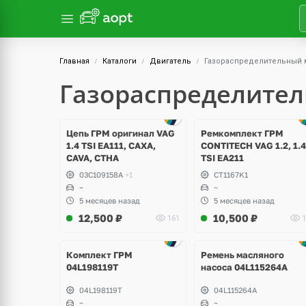
Главная
Каталоги
Двигатель
Газораспределительный 
Газораспределител
Ещё
4 фото
Цепь ГРМ оригинал VAG
Ремкомплект ГРМ
1.4 TSI EA111, CAXA,
CONTITECH VAG 1.2, 1.4
CAVA, CTHA
TSI EA211
03C109158A
+1
CT1167K1
~
~
5 месяцев назад
5 месяцев назад
12,500
₽
10,500
₽
161
1
Комплект ГРМ
Ремень масляного
04L198119T
насоса 04L115264A
04L198119T
04L115264A
~
~