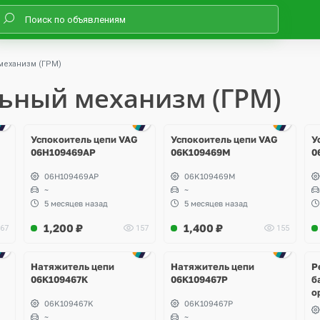
механизм (ГРМ)
ьный механизм (ГРМ)
Успокоитель цепи VAG
Успокоитель цепи VAG
У
06H109469AP
06K109469M
0
06H109469AP
06K109469M
~
~
5 месяцев назад
5 месяцев назад
1,200
₽
1,400
₽
67
157
155
Ещё
10 фото
Натяжитель цепи
Натяжитель цепи
Р
06K109467K
06K109467P
б
о
06K109467K
06K109467P
g
~
~
C