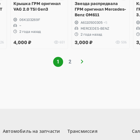
e
Крышка ГРМ оригинал
Звезда распредвала
К
DT
VAG 2.0 TSI Gen3
ГРМ оригинал Mercedes-
Г
Benz ОM611
3
06K103269F
Q
A6110500305
+5
~
R
MERCEDES-BENZ
R
2 года назад
2 года назад
E
4,000
₽
3,000
₽
3
26
651
506
S
S
1
2
Автомобиль на запчасти
Трансмиссия
Са