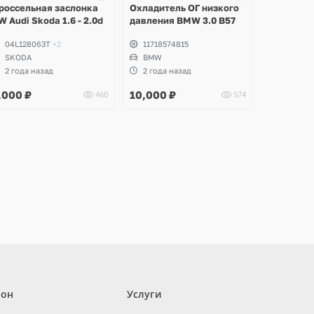
россельная заслонка
Охладитель ОГ низкого
W Audi Skoda 1.6 - 2.0d
давления BMW 3.0 B57
04L128063T
+2
11718574815
SKODA
BMW
2 года назад
2 года назад
,000
₽
10,000
₽
460
574
лон
Услуги