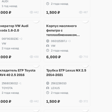
AUDI
2 года назад
1 год назад
,000
₽
1,500
₽
442
487
Ещё
Ещё
Ещё
Ещё
3 фото
2 фото
2 фото
2 фото
енератор VW Audi
Корпус масляного
koda 1.6-2.0
фильтра с
теплообменником
06F903023C
+2
оригинал VAG 2.0 FSI
06D115397J
+3
VW
BVY
VW
2 года назад
2 года назад
,000
₽
6,000
₽
430
710
Ещё
Ещё
2 фото
2 фото
хладитель ЕГР Toyota
Трубка ЕГР Lexus NX 2.5
AV4 40 2.5 2016
2014-2021
2568036012
+1
2561236010
TOYOTA
LEXUS
2 года назад
2 года назад
,000
₽
1,500
₽
442
372
Ещё
Ещё
Ещё
3 фото
1 фото
2 фото