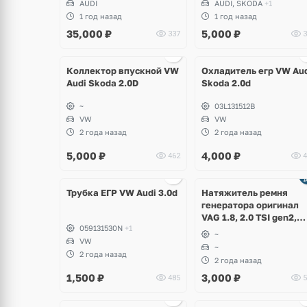
AUDI
AUDI, SKODA
+1
B5+, Skoda Superb
1 год назад
1 год назад
35,000
₽
5,000
₽
337
3
щё
Ещё
Ещё
ото
2 фото
2 фото
Коллектор впускной VW
Охладитель егр VW Au
Audi Skoda 2.0D
Skoda 2.0d
~
03L131512B
VW
VW
2 года назад
2 года назад
5,000
₽
4,000
₽
462
4
щё
Ещё
ото
2 фото
Трубка ЕГР VW Audi 3.0d
Натяжитель ремня
генератора оригинал
VAG 1.8, 2.0 TSI gen2,
059131530N
+1
BZB, CDA, CAW, CCZ
~
VW
~
2 года назад
2 года назад
1,500
₽
3,000
₽
485
5
Ещё
Ещё
1 фото
2 фото