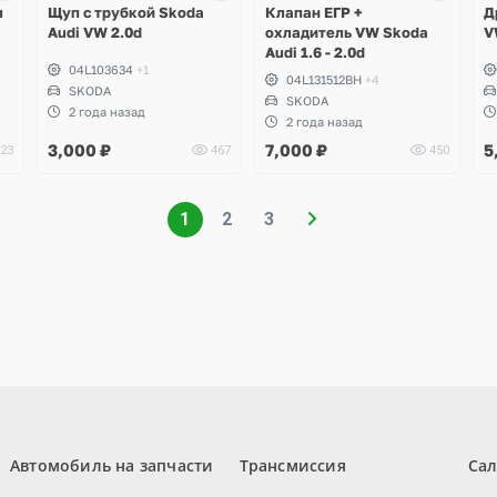
ы
Щуп с трубкой Skoda
Клапан ЕГР +
Д
Audi VW 2.0d
охладитель VW Skoda
V
Audi 1.6 - 2.0d
04L103634
+1
04L131512BH
+4
SKODA
SKODA
2 года назад
2 года назад
3,000
₽
7,000
₽
5
23
467
450
1
2
3
Автомобиль на запчасти
Трансмиссия
Са