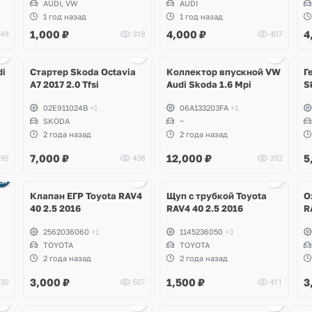
AUDI, VW
AUDI
1 год назад
1 год назад
1,000
₽
4,000
₽
4
49
318
407
Ещё
1 фото
di
Стартер Skoda Octavia
Коллектор впускной VW
Г
A7 2017 2.0 Tfsi
Audi Skoda 1.6 Mpi
S
02E911024B
+1
06A133203FA
+1
SKODA
~
2 года назад
2 года назад
7,000
₽
12,000
₽
5
95
408
392
Ещё
Ещё
1 фото
2 фото
Клапан ЕГР Toyota RAV4
Щуп с трубкой Toyota
О
40 2.5 2016
RAV4 40 2.5 2016
R
2562036060
+1
1145236050
+3
TOYOTA
TOYOTA
2 года назад
2 года назад
3,000
₽
1,500
₽
3
30
507
411
Ещё
Ещё
2 фото
3 фото