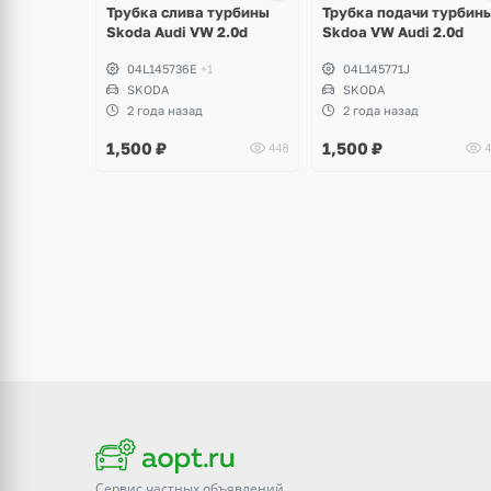
Трубка слива турбины
Трубка подачи турбин
Skoda Audi VW 2.0d
Skdoa VW Audi 2.0d
04L145736E
+1
04L145771J
SKODA
SKODA
2 года назад
2 года назад
1,500
₽
1,500
₽
448
4
Сервис частных объявлений