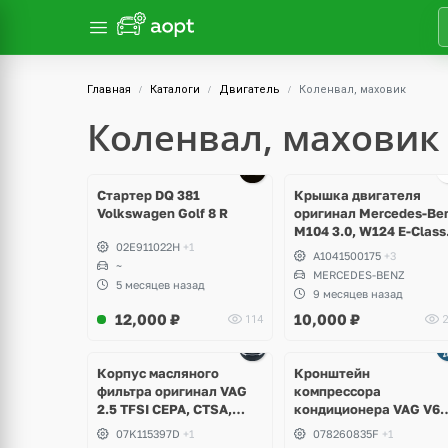
Главная
Каталоги
Двигатель
Коленвал, маховик
Коленвал, маховик
Ещё
Ещё
2 фото
2 фото
Стартер DQ 381
Крышка двигателя
Volkswagen Golf 8 R
оригинал Mercedes-Be
M104 3.0, W124 E-Class
02E911022H
+1
W129 SL
A1041500175
+3
~
MERCEDES-BENZ
5 месяцев назад
9 месяцев назад
12,000
₽
10,000
₽
114
2
Корпус масляного
Кронштейн
фильтра оригинал VAG
компрессора
2.5 TFSI CEPA, CTSA,
кондиционера VAG V6
CZGB, CZGA, CEPB, RS3,
2.7, 2.8, Audi A4, S4, RS
07K115397D
+1
078260835F
+1
RSQ3, TTRS
B5, Volkswagen Passat