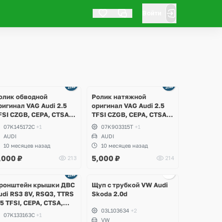
Войти
Ещё
Ещё
2 фото
2 фото
олик обводной
Ролик натяжной
ригинал VAG Audi 2.5
оригинал VAG Audi 2.5
FSI CZGB, CEPA, CTSA,
TFSI CZGB, CEPA, CTSA,
ZGA, RS3 8P, 8V, RSQ3
CZGA, RS3 8P, 8V, RSQ3
07K145172C
+1
07K903315T
+1
U, TTRS 8J
8U, TTRS 8J
AUDI
AUDI
10 месяцев назад
10 месяцев назад
,000
₽
5,000
₽
213
214
Ещё
2 фото
ронштейн крышки ДВС
Щуп с трубкой VW Audi
udi RS3 8V, RSQ3, TTRS
Skoda 2.0d
.5 TFSI, CEPA, CTSA,
03L103634
+2
ZGB, CEPB, CZGA
07K133163C
+1
VW