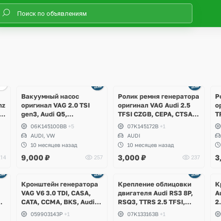
Вакуумный насос
Ролик ремня генератора
Р
nz
оригинал VAG 2.0 TSI
оригинал VAG Audi 2.5
о
,
gen3, Audi Q5,
TFSI CZGB, CEPA, CTSA,
T
Volkswagen Tiguan
CZGA, RS3 8P, 8V, RSQ3
C
06K145100BB
+5
07K145172B
+1
Allspace, Passat B8,
8U, TTRS 8J
8
AUDI, VW
AUDI
Jetta, Golf 7, Beetle
10 месяцев назад
10 месяцев назад
9,000
₽
3,000
₽
3
14
257
237
Ещё
1 фото
Кронштейн генератора
Крепление облицовки
К
VAG V6 3.0 TDI, CASA,
двигателя Audi RS3 8P,
A
CATA, CCMA, BKS, Audi
RSQ3, TTRS 2.5 TFSI,
2
4
Q7, Volkswagen Touareg
CEPA, CTSA, CZGA, CEPB
C
059903143P
+1
07K133163B
+1
GP, NF