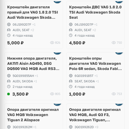
Кронштейн двигателя
Кронштейн ДВС VAG 1.8 2.0
правый для VAG 1.8 2.0 TSI
TSI Audi Volkswagen Skoda
Audi Volkswagen Skoda
Seat
Seat
06J199207F
+1
06J199207P
+1
AUDI, SEAT
+2
AUDI, SEAT
+2
4 года назад
4 года назад
5,000
₽
4,500
₽
826
750
Нижняя опора двигателя,
Кронштейн опры
АКПП Aisin AQ450, DSG
двигателя VAG Volkswagen
DQ500 VAG MQB Audi RS3,
Polo 6R sedan, Skoda Fabia,
TTRS, Q3, RSQ3,
Seat Ibiza
5Q0199855AH
+1
6Q0199185T
+1
Volkswagen Tiguan, Passat
AUDI, SKODA
+1
SEAT, SKODA
+1
B8, Arteon, Skoda Kodiaq
2 года назад
4 года назад
RS, Seat Formentor Cupra
3,500
₽
1,000
₽
805
753
Ещё
2 фото
Опора двигателя оригинал
Опора двигателя оригинал
VAG MQB Volkswagen
VAG MQB, Audi Q3 F3,
Tiguan 2 Allspace
Volkswagen Tiguan,
Allspace, Arteon, Passat B8,
3Q0199262M
+1
3Q0199262D
+9