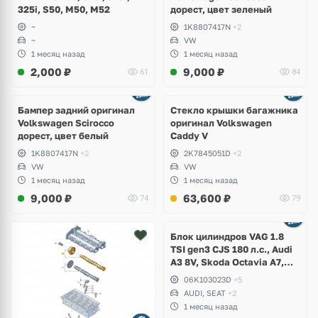
325i, S50, M50, M52
дорест, цвет зеленый
~
1K8807417N
+2
~
VW
1 месяц назад
1 месяц назад
2,000
₽
9,000
₽
61
84
Бампер задний оригинал
Стекло крышки багажника
Volkswagen Scirocco
оригинал Volkswagen
дорест, цвет белый
Caddy V
1K8807417N
+2
2K7845051D
+2
VW
VW
1 месяц назад
1 месяц назад
9,000
₽
63,600
₽
74
79
Ещё
2 фото
Блок цилиндров VAG 1.8
TSI gen3 CJS 180 л.с., Audi
A3 8V, Skoda Octavia A7,
Superb, Volkswagen Passat
06K103023D
+5
B8, Golf VII Alltrack, Seat
AUDI, SEAT
+2
Leon
1 месяц назад