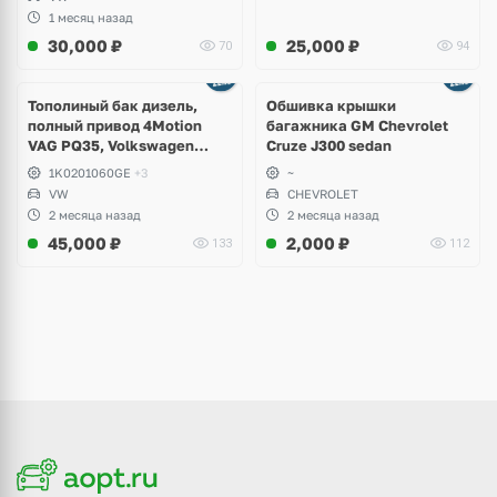
1 месяц назад
30,000
₽
25,000
₽
70
94
Тополиный бак дизель,
Обшивка крышки
полный привод 4Motion
багажника GM Chevrolet
VAG PQ35, Volkswagen
Cruze J300 sedan
Scirocco, Golf V, VI, Skoda
1K0201060GE
+3
~
Yeti, Octavia A5, Superb,
VW
CHEVROLET
Audi A3, Seat Altea
2 месяца назад
2 месяца назад
45,000
₽
2,000
₽
133
112