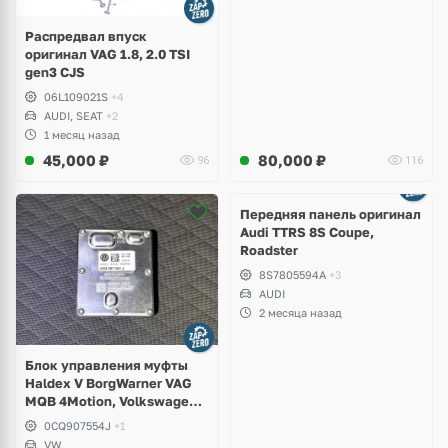
Распредвал впуск
оригинал VAG 1.8, 2.0 TSI
gen3 CJS
06L109021S
+4
AUDI, SEAT
+2
1 месяц назад
45,000
₽
80,000
₽
96
116
Ещё
2 фото
Передняя панель оригинал
Audi TTRS 8S Coupe,
Roadster
8S7805594A
+3
AUDI
2 месяца назад
Блок управления муфты
Haldex V BorgWarner VAG
MQB 4Motion, Volkswagen
Tiguan
0CQ907554J
+1
VW