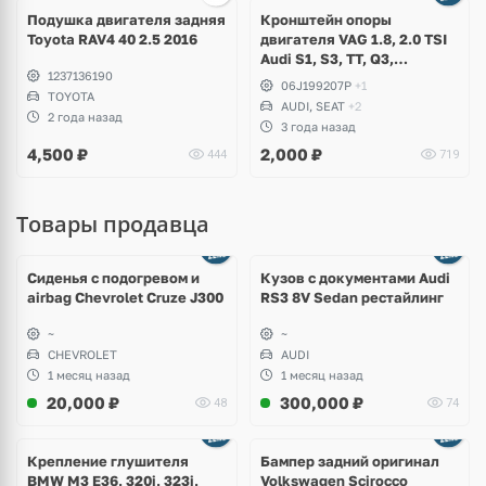
1 фото
Подушка двигателя задняя
Кронштейн опоры
Toyota RAV4 40 2.5 2016
двигателя VAG 1.8, 2.0 TSI
Audi S1, S3, TT, Q3,
1237136190
Volkswagen Golf 7 GTI, R,
06J199207P
+1
TOYOTA
Tiguan, Passat B8, Arteon,
AUDI, SEAT
+2
Skoda Octavia A7 RS,
2 года назад
3 года назад
Superb, Seat Leon Cupra,
4,500
₽
2,000
₽
444
719
Ateca
Товары продавца
Ещё
8 фото
Сиденья с подогревом и
Кузов с документами Audi
airbag Chevrolet Cruze J300
RS3 8V Sedan рестайлинг
~
~
CHEVROLET
AUDI
1 месяц назад
1 месяц назад
20,000
₽
300,000
₽
48
74
Ещё
1 фото
Крепление глушителя
Бампер задний оригинал
BMW M3 E36, 320i, 323i,
Volkswagen Scirocco