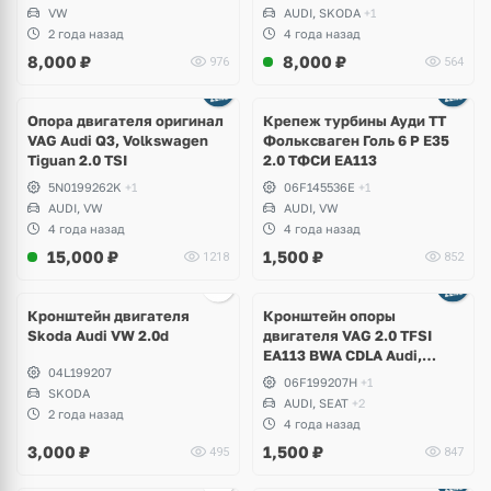
Kodiaq RS
VW
AUDI, SKODA
+1
2 года назад
4 года назад
8,000
₽
8,000
₽
976
564
Опора двигателя оригинал
Крепеж турбины Ауди ТТ
VAG Audi Q3, Volkswagen
Фольксваген Голь 6 Р Е35
Tiguan 2.0 TSI
2.0 ТФСИ ЕА113
5N0199262K
+1
06F145536E
+1
AUDI, VW
AUDI, VW
4 года назад
4 года назад
15,000
₽
1,500
₽
1218
852
Кронштейн двигателя
Кронштейн опоры
Skoda Audi VW 2.0d
двигателя VAG 2.0 TFSI
EA113 BWA CDLA Audi,
04L199207
Volkswagen, Skosa, Seat
06F199207H
+1
SKODA
AUDI, SEAT
+2
2 года назад
4 года назад
3,000
₽
1,500
₽
495
847
Ещё