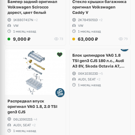
Бампер задний оригинал
Стекло крышки багажника
Volkswagen Scirocco
оригинал Volkswagen
дорест, цвет белый
Caddy V
1K8807417N
+2
2K7845051D
+2
VW
VW
1 месяц назад
1 месяц назад
9,000
₽
63,000
₽
73
79
Ещё
2 фото
Блок цилиндров VAG 1.8
TSI gen3 CJS 180 л.с., Audi
A3 8V, Skoda Octavia A7,
Superb, Volkswagen Passat
06K103023D
+5
B8, Golf VII Alltrack, Seat
AUDI, SEAT
+2
Leon
1 месяц назад
Распредвал впуск
оригинал VAG 1.8, 2.0 TSI
gen3 CJS
06L109021S
+4
AUDI, SEAT
+2
1 месяц назад