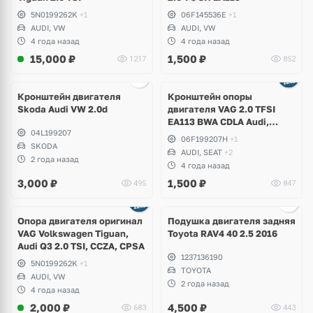
5N0199262K
+1
06F145536E
+1
AUDI, VW
AUDI, VW
4 года назад
4 года назад
15,000
₽
1,500
₽
1217
852
Кронштейн двигателя
Кронштейн опоры
Skoda Audi VW 2.0d
двигателя VAG 2.0 TFSI
EA113 BWA CDLA Audi,
04L199207
Volkswagen, Skosa, Seat
06F199207H
+1
SKODA
AUDI, SEAT
+2
2 года назад
4 года назад
3,000
₽
1,500
₽
495
847
Ещё
2 фото
Опора двигателя оригинал
Подушка двигателя задняя
VAG Volkswagen Tiguan,
Toyota RAV4 40 2.5 2016
Audi Q3 2.0 TSI, CCZA, CPSA
1237136190
5N0199262K
+1
TOYOTA
AUDI, VW
2 года назад
4 года назад
2,000
₽
4,500
₽
683
443