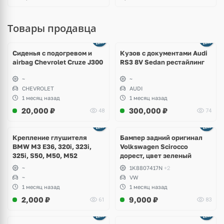
Товары продавца
Ещё
8 фото
Сиденья с подогревом и
Кузов с документами Audi
airbag Chevrolet Cruze J300
RS3 8V Sedan рестайлинг
~
~
CHEVROLET
AUDI
1 месяц назад
1 месяц назад
20,000
₽
300,000
₽
48
74
Ещё
1 фото
Крепление глушителя
Бампер задний оригинал
BMW M3 E36, 320i, 323i,
Volkswagen Scirocco
325i, S50, M50, M52
дорест, цвет зеленый
~
1K8807417N
+2
~
VW
1 месяц назад
1 месяц назад
2,000
₽
9,000
₽
61
83