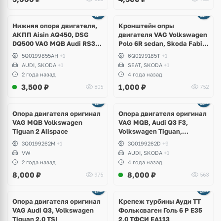
Нижняя опора двигателя,
Кронштейн опры
АКПП Aisin AQ450, DSG
двигателя VAG Volkswagen
DQ500 VAG MQB Audi RS3,
Polo 6R sedan, Skoda Fabia,
TTRS, Q3, RSQ3,
Seat Ibiza
5Q0199855AH
+1
6Q0199185T
+1
Volkswagen Tiguan, Passat
AUDI, SKODA
+1
SEAT, SKODA
+1
B8, Arteon, Skoda Kodiaq
2 года назад
4 года назад
RS, Seat Formentor Cupra
3,500
₽
1,000
₽
805
752
Ещё
2 фото
Опора двигателя оригинал
Опора двигателя оригинал
VAG MQB Volkswagen
VAG MQB, Audi Q3 F3,
Tiguan 2 Allspace
Volkswagen Tiguan,
Allspace, Arteon, Passat B8,
3Q0199262M
+1
3Q0199262D
+9
Kodiaq RS
VW
AUDI, SKODA
+1
2 года назад
4 года назад
8,000
₽
8,000
₽
975
563
Опора двигателя оригинал
Крепеж турбины Ауди ТТ
VAG Audi Q3, Volkswagen
Фольксваген Голь 6 Р Е35
Tiguan 2.0 TSI
2.0 ТФСИ ЕА113