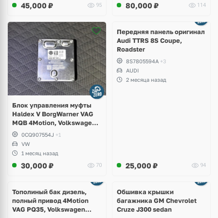
45,000
₽
80,000
₽
95
114
Ещё
2 фото
Передняя панель оригинал
Audi TTRS 8S Coupe,
Roadster
8S7805594A
+3
AUDI
2 месяца назад
Блок управления муфты
Haldex V BorgWarner VAG
MQB 4Motion, Volkswagen
Tiguan
0CQ907554J
+1
VW
1 месяц назад
30,000
₽
25,000
₽
70
94
Тополиный бак дизель,
Обшивка крышки
полный привод 4Motion
багажника GM Chevrolet
VAG PQ35, Volkswagen
Cruze J300 sedan
Scirocco, Golf V, VI, Skoda