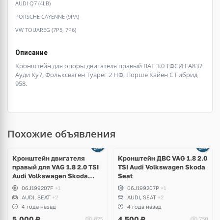
AUDI Q7 (4LB)
PORSCHE CAYENNE (9PA)
VW TOUAREG (7P5, 7P6)
Описание
Кронштейн для опоры двигателя правый ВАГ 3.0 ТФСИ ЕА837
Ауди Ку7, Фольксваген Туарег 2 НФ, Порше Кайен С Гибрид
958.
Похожие объявления
Кронштейн двигателя
Кронштейн ДВС VAG 1.8 2.0
правый для VAG 1.8 2.0 TSI
TSI Audi Volkswagen Skoda
Audi Volkswagen Skoda
Seat
Seat
06J199207F
+1
06J199207P
+1
AUDI, SEAT
+2
AUDI, SEAT
+2
4 года назад
4 года назад
5,000
₽
4,500
₽
825
750