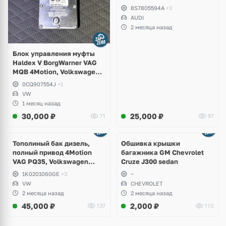
8S7805594A
+3
AUDI
2 месяца назад
Блок управления муфты
Haldex V BorgWarner VAG
MQB 4Motion, Volkswagen
Tiguan
0CQ907554J
+1
VW
1 месяц назад
30,000
₽
25,000
₽
71
97
Тополиный бак дизель,
Обшивка крышки
полный привод 4Motion
багажника GM Chevrolet
VAG PQ35, Volkswagen
Cruze J300 sedan
Scirocco, Golf V, VI, Skoda
1K0201060GE
+3
~
Yeti, Octavia A5, Superb,
VW
CHEVROLET
Audi A3, Seat Altea
2 месяца назад
2 месяца назад
45,000
₽
2,000
₽
137
115