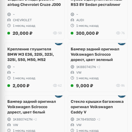
airbag Chevrolet Cruze J300
RS3 8V Sedan рестайлинг
~
~
CHEVROLET
AUDI
1 месяц назад
1 месяц назад
20,000
₽
300,000
₽
50
76
Ещё
1 фото
Крепление глушителя
Бампер задний оригинал
BMW M3 E36, 320i, 323i,
Volkswagen Scirocco
325i, S50, M50, M52
дорест, цвет зеленый
~
1K8807417N
+2
~
VW
1 месяц назад
1 месяц назад
2,000
₽
9,000
₽
62
86
Бампер задний оригинал
Стекло крышки багажника
Volkswagen Scirocco
оригинал Volkswagen
дорест, цвет белый
Caddy V
1K8807417N
+2
2K7845051D
+2
VW
VW
1 месяц назад
1 месяц назад