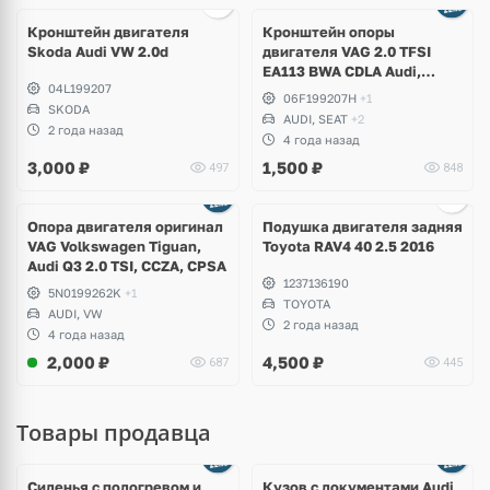
Кронштейн двигателя
Кронштейн опоры
Skoda Audi VW 2.0d
двигателя VAG 2.0 TFSI
EA113 BWA CDLA Audi,
04L199207
Volkswagen, Skosa, Seat
06F199207H
+1
SKODA
AUDI, SEAT
+2
2 года назад
4 года назад
3,000
₽
1,500
₽
497
848
Ещё
2 фото
Опора двигателя оригинал
Подушка двигателя задняя
VAG Volkswagen Tiguan,
Toyota RAV4 40 2.5 2016
Audi Q3 2.0 TSI, CCZA, CPSA
1237136190
5N0199262K
+1
TOYOTA
AUDI, VW
2 года назад
4 года назад
2,000
₽
4,500
₽
687
445
Товары продавца
Ещё
8 фото
Сиденья с подогревом и
Кузов с документами Audi