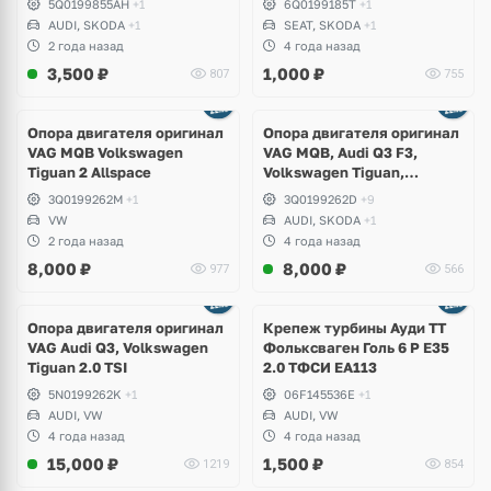
5Q0199855AH
+1
6Q0199185T
+1
Volkswagen Tiguan, Passat
AUDI, SKODA
+1
SEAT, SKODA
+1
B8, Arteon, Skoda Kodiaq
2 года назад
4 года назад
RS, Seat Formentor Cupra
3,500
₽
1,000
₽
807
755
Ещё
2 фото
Опора двигателя оригинал
Опора двигателя оригинал
VAG MQB Volkswagen
VAG MQB, Audi Q3 F3,
Tiguan 2 Allspace
Volkswagen Tiguan,
Allspace, Arteon, Passat B8,
3Q0199262M
+1
3Q0199262D
+9
Kodiaq RS
VW
AUDI, SKODA
+1
2 года назад
4 года назад
8,000
₽
8,000
₽
977
566
Опора двигателя оригинал
Крепеж турбины Ауди ТТ
VAG Audi Q3, Volkswagen
Фольксваген Голь 6 Р Е35
Tiguan 2.0 TSI
2.0 ТФСИ ЕА113
5N0199262K
+1
06F145536E
+1
AUDI, VW
AUDI, VW
4 года назад
4 года назад
15,000
₽
1,500
₽
1219
854