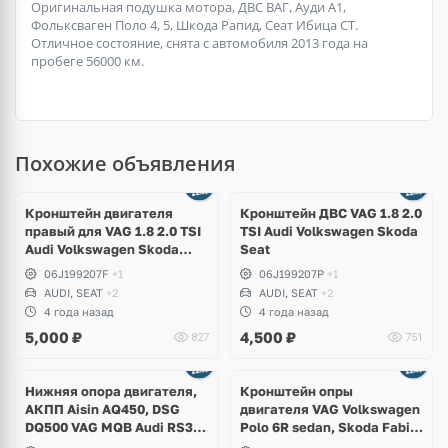
Оригинальная подушка мотора, ДВС ВАГ, Ауди А1,
Фольксваген Поло 4, 5, Шкода Рапид, Сеат Ибица СТ.
Отличное состояние, снята с автомобиля 2013 года на
пробеге 56000 км.
Похожие объявления
Кронштейн двигателя
Кронштейн ДВС VAG 1.8 2.0
правый для VAG 1.8 2.0 TSI
TSI Audi Volkswagen Skoda
Audi Volkswagen Skoda
Seat
Seat
06J199207F
+1
06J199207P
+1
AUDI, SEAT
+2
AUDI, SEAT
+2
4 года назад
4 года назад
5,000
₽
4,500
₽
827
751
Нижняя опора двигателя,
Кронштейн опры
АКПП Aisin AQ450, DSG
двигателя VAG Volkswagen
DQ500 VAG MQB Audi RS3,
Polo 6R sedan, Skoda Fabia,
TTRS, Q3, RSQ3,
Seat Ibiza