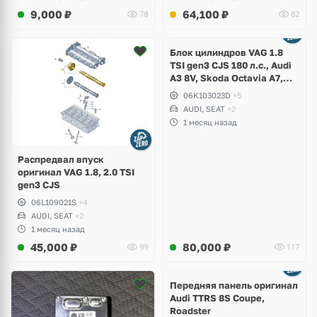
9,000
₽
64,100
₽
78
82
Ещё
2 фото
Блок цилиндров VAG 1.8
TSI gen3 CJS 180 л.с., Audi
A3 8V, Skoda Octavia A7,
Superb, Volkswagen Passat
06K103023D
+5
B8, Golf VII Alltrack, Seat
AUDI, SEAT
+2
Leon
1 месяц назад
Распредвал впуск
оригинал VAG 1.8, 2.0 TSI
gen3 CJS
06L109021S
+4
AUDI, SEAT
+2
1 месяц назад
45,000
₽
80,000
₽
99
117
Ещё
2 фото
Передняя панель оригинал
Audi TTRS 8S Coupe,
Roadster