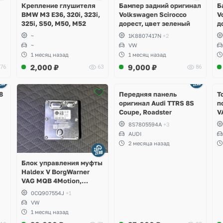
Крепление глушителя
Бампер задний оригинал
Б
BMW M3 E36, 320i, 323i,
Volkswagen Scirocco
V
325i, S50, M50, M52
дорест, цвет зеленый
д
~
1K8807417N
+2
~
VW
1 месяц назад
1 месяц назад
2,000
₽
9,000
₽
76
63
86
Ещё
2 фото
8
Передняя панель
Т
оригинал Audi TTRS 8S
п
Coupe, Roadster
V
S
8S7805594A
+3
S
AUDI
S
2 месяца назад
A
Блок управления муфты
Haldex V BorgWarner
VAG MQB 4Motion,
Volkswagen Tiguan
0CQ907554J
+1
VW
1 месяц назад