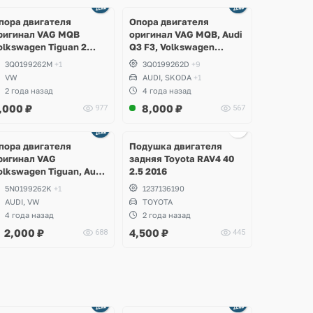
Ещё
2 фото
пора двигателя
Опора двигателя
ригинал VAG MQB
оригинал VAG MQB, Audi
olkswagen Tiguan 2
Q3 F3, Volkswagen
llspace
Tiguan, Allspace, Arteon,
3Q0199262M
+1
3Q0199262D
+9
Passat B8, Kodiaq RS
VW
AUDI, SKODA
+1
2 года назад
4 года назад
,000
₽
8,000
₽
977
567
Ещё
Ещё
Ещё
3 фото
2 фото
1 фото
пора двигателя
Подушка двигателя
ригинал VAG
задняя Toyota RAV4 40
olkswagen Tiguan, Audi
2.5 2016
3 2.0 TSI, CCZA, CPSA
5N0199262K
+1
1237136190
AUDI, VW
TOYOTA
4 года назад
2 года назад
2,000
₽
4,500
₽
688
445
Ещё
Ещё
2 фото
8 фото