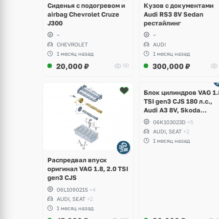
Сиденья с подогревом и
Кузов с документами
airbag Chevrolet Cruze
Audi RS3 8V Sedan
J300
рестайлинг
~
~
CHEVROLET
AUDI
1 месяц назад
1 месяц назад
20,000
₽
300,000
₽
50
Ещё
2 фото
Блок цилиндров VAG 1.
TSI gen3 CJS 180 л.с.,
Audi A3 8V, Skoda
Octavia A7, Superb,
06K103023D
+5
Volkswagen Passat B8,
AUDI, SEAT
+2
Golf VII Alltrack, Seat
1 месяц назад
Leon
Распредвал впуск
оригинал VAG 1.8, 2.0 TSI
gen3 CJS
06L109021S
+4
AUDI, SEAT
+2
1 месяц назад