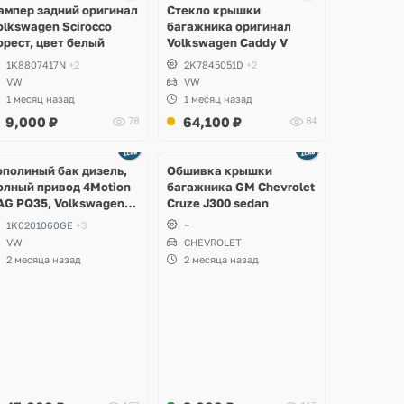
ампер задний оригинал
Стекло крышки
olkswagen Scirocco
багажника оригинал
орест, цвет белый
Volkswagen Caddy V
1K8807417N
+2
2K7845051D
+2
VW
VW
1 месяц назад
1 месяц назад
9,000
₽
64,100
₽
78
84
Ещё
2 фото
ополиный бак дизель,
Обшивка крышки
олный привод 4Motion
багажника GM Chevrolet
AG PQ35, Volkswagen
Cruze J300 sedan
cirocco, Golf V, VI,
1K0201060GE
+3
~
koda Yeti, Octavia A5,
VW
CHEVROLET
uperb, Audi A3, Seat
2 месяца назад
2 месяца назад
ltea