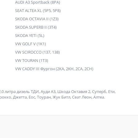
AUDI A3 Sportback (8PA)
SEAT ALTEA XL (5P5, 5P8)
SKODA OCTAVIA II (1Z3)
SKODA SUPERB II (3T4)
SKODA YETI (5L)
VW GOLF V (1K1)
VW SCIROCCO (137, 138)
VW TOURAN (1T3)
VW CADDY III Фургон (2KA, 2KH, 2CA, 2CH)
0 литра дизель ТДИ, Ауди А3, Шкода Октавия 2, Суперб, Ети,
рокко, Джетта, Еос, Тоуран, Жук Битл, Сеат Леон, Алтеа.