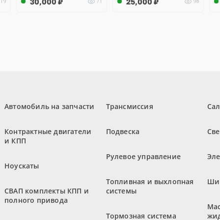
30,000
₽
25,000
₽
19
71
98
Автомобиль на запчасти
Трансмиссия
Са
Контрактные двигатели
Подвеска
Све
и КПП
Рулевое управление
Эл
Ноускаты
Топливная и выхлопная
Ши
СВАП комплекты КПП и
системы
полного привода
Мас
Тормозная система
жи