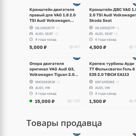
Кронштейн двигателя
Кронштейн ДВС VAG 1.
правый для VAG 1.8 2.0
2.0 TSI Audi Volkswage
TSI Audi Volkswagen
Skoda Seat
Skoda Seat
06J199207F
+1
06J199207P
+1
AUDI, SEAT
+2
AUDI, SEAT
+2
4 года назад
4 года назад
5,000
₽
4,500
₽
827
7
щё
Ещё
ото
1 фото
Опора двигателя
Крепеж турбины Ауди
оригинал VAG Audi Q3,
ТТ Фольксваген Голь 6
Volkswagen Tiguan 2.0
Е35 2.0 ТФСИ ЕА113
TSI
5N0199262K
+1
06F145536E
+1
AUDI, VW
AUDI, VW
4 года назад
4 года назад
15,000
₽
1,500
₽
1220
8
Товары продавца
щё
Ещё
ото
8 фото