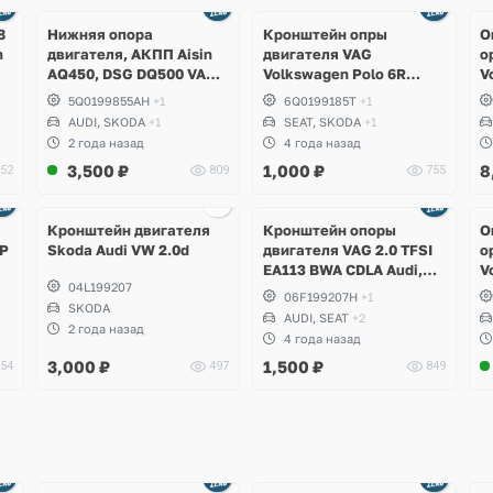
8
Нижняя опора
Кронштейн опры
О
n
двигателя, АКПП Aisin
двигателя VAG
о
AQ450, DSG DQ500 VAG
Volkswagen Polo 6R
V
MQB Audi RS3, TTRS, Q3,
sedan, Skoda Fabia, Seat
A
5Q0199855AH
+1
6Q0199185T
+1
RSQ3, Volkswagen
Ibiza
AUDI, SKODA
+1
SEAT, SKODA
+1
Tiguan, Passat B8,
2 года назад
4 года назад
Arteon, Skoda Kodiaq RS,
3,500
₽
1,000
₽
8
52
809
755
Seat Formentor Cupra
Ещё
2 фото
Кронштейн двигателя
Кронштейн опоры
О
 Р
Skoda Audi VW 2.0d
двигателя VAG 2.0 TFSI
о
EA113 BWA CDLA Audi,
V
04L199207
Volkswagen, Skosa, Seat
Q
06F199207H
+1
SKODA
AUDI, SEAT
+2
2 года назад
4 года назад
3,000
₽
1,500
₽
54
497
849
Ещё
Ещё
1 фото
4 фото