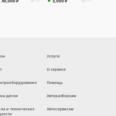
45,000
₽
2,000
₽
137
115
лон
Услуги
т
О сервисе
ектрооборудование
Помощь
ны диски
Авторазборкам
ла и технические
Автосервисам
дкости