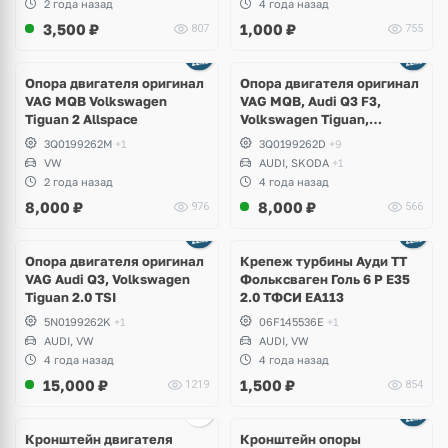
2 года назад
4 года назад
RS, Seat Formentor Cupra
3,500
₽
1,000
₽
807
755
Ещё
2 фото
Опора двигателя оригинал
Опора двигателя оригинал
VAG MQB Volkswagen
VAG MQB, Audi Q3 F3,
Tiguan 2 Allspace
Volkswagen Tiguan,
Allspace, Arteon, Passat B8,
3Q0199262M
+1
3Q0199262D
+9
Kodiaq RS
VW
AUDI, SKODA
+1
2 года назад
4 года назад
8,000
₽
8,000
₽
976
566
Опора двигателя оригинал
Крепеж турбины Ауди ТТ
VAG Audi Q3, Volkswagen
Фольксваген Голь 6 Р Е35
Tiguan 2.0 TSI
2.0 ТФСИ ЕА113
5N0199262K
+1
06F145536E
+1
AUDI, VW
AUDI, VW
4 года назад
4 года назад
15,000
₽
1,500
₽
1219
854
Кронштейн двигателя
Кронштейн опоры