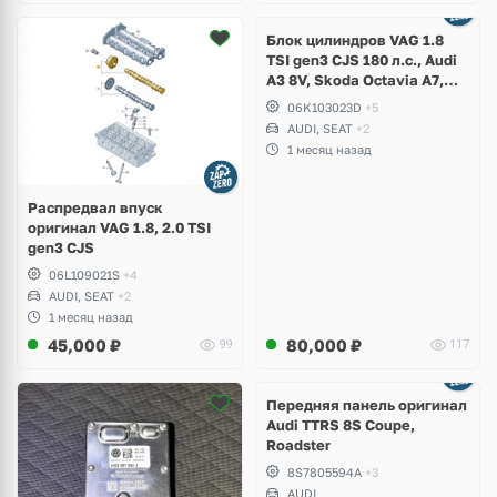
Ещё
2 фото
Блок цилиндров VAG 1.8
TSI gen3 CJS 180 л.с., Audi
A3 8V, Skoda Octavia A7,
Superb, Volkswagen Passat
06K103023D
+5
B8, Golf VII Alltrack, Seat
AUDI, SEAT
+2
Leon
1 месяц назад
Распредвал впуск
оригинал VAG 1.8, 2.0 TSI
gen3 CJS
06L109021S
+4
AUDI, SEAT
+2
1 месяц назад
45,000
₽
80,000
₽
99
117
Ещё
2 фото
Передняя панель оригинал
Audi TTRS 8S Coupe,
Roadster
8S7805594A
+3
AUDI