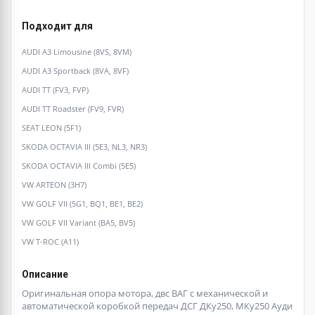
Подходит для
AUDI A3 Limousine (8VS, 8VM)
AUDI A3 Sportback (8VA, 8VF)
AUDI TT (FV3, FVP)
AUDI TT Roadster (FV9, FVR)
SEAT LEON (5F1)
SKODA OCTAVIA III (5E3, NL3, NR3)
SKODA OCTAVIA III Combi (5E5)
VW ARTEON (3H7)
VW GOLF VII (5G1, BQ1, BE1, BE2)
VW GOLF VII Variant (BA5, BV5)
VW T-ROC (A11)
Описание
Оригинальная опора мотора, двс ВАГ с механической и
автоматической коробкой передач ДСГ ДКу250, МКу250 Ауди