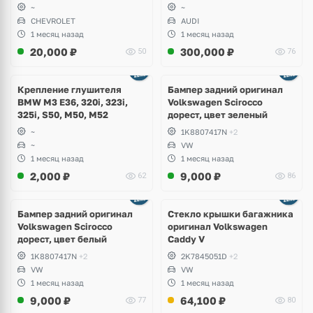
~
~
CHEVROLET
AUDI
1 месяц назад
1 месяц назад
20,000
₽
300,000
₽
50
76
Ещё
1 фото
Крепление глушителя
Бампер задний оригинал
BMW M3 E36, 320i, 323i,
Volkswagen Scirocco
325i, S50, M50, M52
дорест, цвет зеленый
~
1K8807417N
+2
~
VW
1 месяц назад
1 месяц назад
2,000
₽
9,000
₽
62
86
Бампер задний оригинал
Стекло крышки багажника
Volkswagen Scirocco
оригинал Volkswagen
дорест, цвет белый
Caddy V
1K8807417N
+2
2K7845051D
+2
VW
VW
1 месяц назад
1 месяц назад
9,000
₽
64,100
₽
77
80