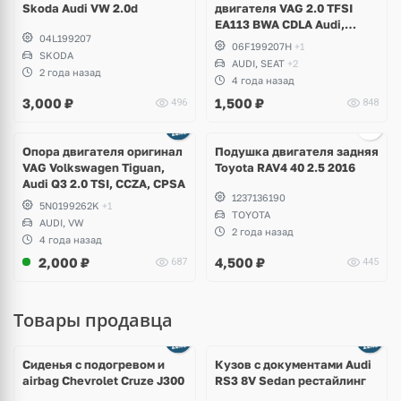
Skoda Audi VW 2.0d
двигателя VAG 2.0 TFSI
EA113 BWA CDLA Audi,
04L199207
Volkswagen, Skosa, Seat
06F199207H
+1
SKODA
AUDI, SEAT
+2
2 года назад
4 года назад
3,000
₽
1,500
₽
496
848
Ещё
2 фото
Опора двигателя оригинал
Подушка двигателя задняя
VAG Volkswagen Tiguan,
Toyota RAV4 40 2.5 2016
Audi Q3 2.0 TSI, CCZA, CPSA
1237136190
5N0199262K
+1
TOYOTA
AUDI, VW
2 года назад
4 года назад
2,000
₽
4,500
₽
687
445
Товары продавца
Ещё
8 фото
Сиденья с подогревом и
Кузов с документами Audi
airbag Chevrolet Cruze J300
RS3 8V Sedan рестайлинг