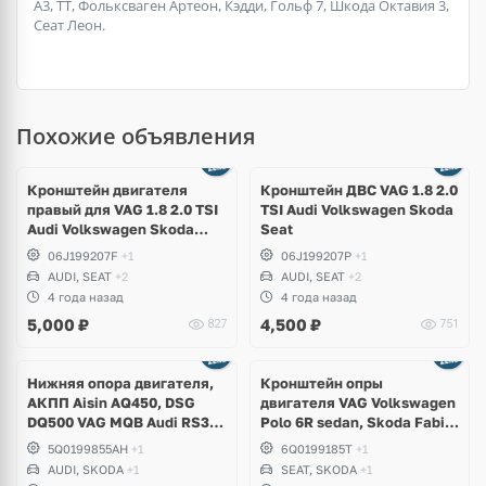
А3, ТТ, Фольксваген Артеон, Кэдди, Гольф 7, Шкода Октавия 3,
Сеат Леон.
Похожие объявления
Кронштейн двигателя
Кронштейн ДВС VAG 1.8 2.0
правый для VAG 1.8 2.0 TSI
TSI Audi Volkswagen Skoda
Audi Volkswagen Skoda
Seat
Seat
06J199207F
+1
06J199207P
+1
AUDI, SEAT
+2
AUDI, SEAT
+2
4 года назад
4 года назад
5,000
₽
4,500
₽
827
751
Нижняя опора двигателя,
Кронштейн опры
АКПП Aisin AQ450, DSG
двигателя VAG Volkswagen
DQ500 VAG MQB Audi RS3,
Polo 6R sedan, Skoda Fabia,
TTRS, Q3, RSQ3,
Seat Ibiza
5Q0199855AH
+1
6Q0199185T
+1
Volkswagen Tiguan, Passat
AUDI, SKODA
+1
SEAT, SKODA
+1
B8, Arteon, Skoda Kodiaq