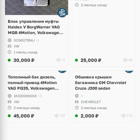
2 месяца назад
Блок управления муфты
Haldex V BorgWarner VAG
MQB 4Motion, Volkswagen
Tiguan
0CQ907554J
+1
VW
1 месяц назад
30,000
₽
25,000
₽
71
96
Тополиный бак дизель,
Обшивка крышки
полный привод 4Motion
багажника GM Chevrolet
VAG PQ35, Volkswagen
Cruze J300 sedan
Scirocco, Golf V, VI, Skoda
1K0201060GE
+3
~
Yeti, Octavia A5, Superb,
VW
CHEVROLET
Audi A3, Seat Altea
2 месяца назад
2 месяца назад
45,000
₽
2,000
₽
137
115