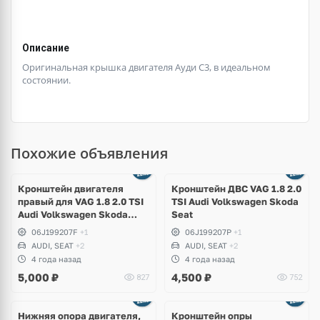
Описание
Оригинальная крышка двигателя Ауди С3, в идеальном
состоянии.
Похожие объявления
Кронштейн двигателя
Кронштейн ДВС VAG 1.8 2.0
правый для VAG 1.8 2.0 TSI
TSI Audi Volkswagen Skoda
Audi Volkswagen Skoda
Seat
Seat
06J199207F
+1
06J199207P
+1
AUDI, SEAT
+2
AUDI, SEAT
+2
4 года назад
4 года назад
5,000
₽
4,500
₽
827
752
Нижняя опора двигателя,
Кронштейн опры