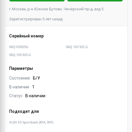
г Москва, р-н Южное Бутово, Чечёрский пр-д, влд 5
Зарегистрирован 5 лет назад
Серийный номер
06Q103925G
06Q 103 925 G
06Q.103.925.G
Параметры
Состояние
Б/У
В наличии
1
Статус
В наличии
Подходит для
AUDI A3 Sportback (8YA, 8YF)