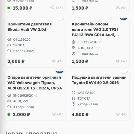
4 года назад
4 года назад
15,000
₽
1,500
₽
1220
854
Кронштейн двигателя
Кронштейн опоры
Skoda Audi VW 2.0d
двигателя VAG 2.0 TFSI
EA113 BWA CDLA Audi,
04L199207
Volkswagen, Skosa, Seat
06F199207H
+1
SKODA
AUDI, SEAT
+2
2 года назад
4 года назад
3,000
₽
1,500
₽
497
849
Ещё
2 фото
Опора двигателя оригинал
Подушка двигателя задняя
VAG Volkswagen Tiguan,
Toyota RAV4 40 2.5 2016
Audi Q3 2.0 TSI, CCZA, CPSA
1237136190
5N0199262K
+1
TOYOTA
AUDI, VW
2 года назад
4 года назад
2,000
₽
4,500
₽
687
445
Товары продавца