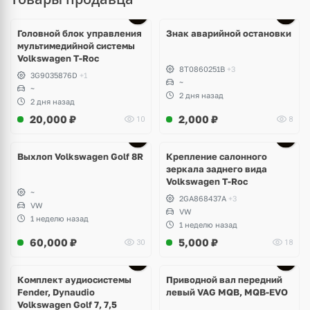
Головной блок управления
Знак аварийной остановки
мультимедийной системы
Volkswagen T-Roc
8T0860251B
+3
3G9035876D
+1
~
~
2 дня назад
2 дня назад
20,000
₽
2,000
₽
10
8
Выхлоп Volkswagen Golf 8R
Крепление салонного
зеркала заднего вида
Volkswagen T-Roc
~
2GA868437A
+3
VW
VW
1 неделю назад
1 неделю назад
60,000
₽
5,000
₽
30
18
Комплект аудиосистемы
Приводной вал передний
Fender, Dynaudio
левый VAG MQB, MQB-EVO
Volkswagen Golf 7, 7,5