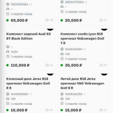
5Q0407271EA
+2
5Q0035456A
+5
~
~
1 неделю назад
1 неделю назад
65,000
₽
20,000
₽
18
27
Ещё
2 фото
Комплект сидений Audi S3
Комплект колёс Lyon R15
8Y Black Edition
оригинал Volkswagen Golf
7.5
~
5G0601025H
+1
AUDI
VW
1 неделю назад
1 неделю назад
110,000
₽
30,000
₽
44
24
Ещё
3 фото
Колесный диск Jerez R18
Литой диск R18 Jerez
оригинал Volkswagen Golf
оригинал VAG Volkswagen
R 8
Golf 8 R
5H0601025Q
+1
5H0601025Q
+1
VW
VW
1 неделю назад
1 неделю назад
10,000
₽
15,000
₽
26
22