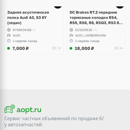
Задняя акустическая
DC Brakes RT.2 передние
полка Audi A3, S3 8Y
тормозные колодки RS4,
(седан)
RS5, RS6, R8, RSQ3, RS3 8V
(комплект 8 шт)
8Y5863411B
+1
DC1029E16
+3
AUDI
AUDI, LAMBORGHINI
1 неделю назад
1 неделю назад
7,000
₽
18,000
₽
18
44
Сервис частных объявлений по продаже
б/
у
автозапчастей.