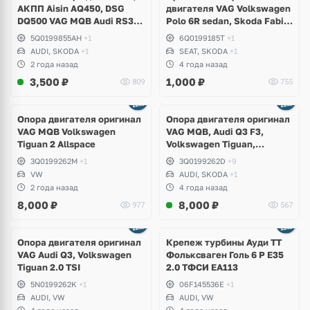
АКПП Aisin AQ450, DSG
двигателя VAG Volkswagen
DQ500 VAG MQB Audi RS3,
Polo 6R sedan, Skoda Fabia,
TTRS, Q3, RSQ3,
Seat Ibiza
5Q0199855AH
+1
6Q0199185T
+1
Volkswagen Tiguan, Passat
AUDI, SKODA
+1
SEAT, SKODA
+1
B8, Arteon, Skoda Kodiaq
2 года назад
4 года назад
RS, Seat Formentor Cupra
3,500
₽
1,000
₽
809
755
Ещё
2 фото
Опора двигателя оригинал
Опора двигателя оригинал
VAG MQB Volkswagen
VAG MQB, Audi Q3 F3,
Tiguan 2 Allspace
Volkswagen Tiguan,
Allspace, Arteon, Passat B8,
3Q0199262M
+1
3Q0199262D
+9
Kodiaq RS
VW
AUDI, SKODA
+1
2 года назад
4 года назад
8,000
₽
8,000
₽
977
567
Опора двигателя оригинал
Крепеж турбины Ауди ТТ
VAG Audi Q3, Volkswagen
Фольксваген Голь 6 Р Е35
Tiguan 2.0 TSI
2.0 ТФСИ ЕА113
5N0199262K
+1
06F145536E
+1
AUDI, VW
AUDI, VW