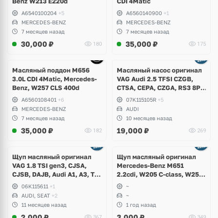
Benz W213 E220d
CDI 4Matic
A6540100204
+5
A6560140900
+1
MERCEDES-BENZ
MERCEDES-BENZ
7 месяцев назад
7 месяцев назад
30,000
₽
35,000
₽
180
175
Ещё
1 фото
Масляный поддон M656
Масляный насос оригинал
3.0L CDI 4Matic, Mercedes-
VAG Audi 2.5 TFSI CZGB,
Benz, W257 CLS 400d
CTSA, CEPA, CZGA, RS3 8P,
8V, RSQ3, TTRS
A6560108401
+6
07K115105R
+5
MERCEDES-BENZ
AUDI
7 месяцев назад
10 месяцев назад
35,000
₽
19,000
₽
182
269
Щуп масляный оригинал
Щуп масляный оригинал
VAG 1.8 TSI gen3, CJSA,
Mercedes-Benz M651
CJSB, DAJB, Audi A1, A3, TT,
2.2cdi, W205 C-class, W253
Skoda Octavia A7, Superb,
GLC
06K115611
+1
~
Volkswagen Passat B8, Golf
AUDI, SEAT
+2
~
7.5 Alltrack, Touran, Seat
11 месяцев назад
1 год назад
Leon
2,000
₽
3,000
₽
367
349