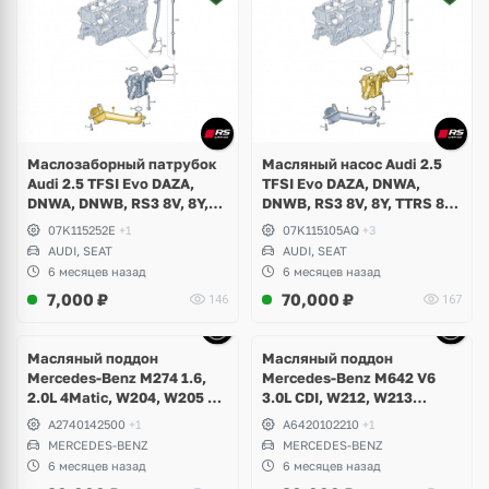
Маслозаборный патрубок
Масляный насос Audi 2.5
Audi 2.5 TFSI Evo DAZA,
TFSI Evo DAZA, DNWA,
DNWA, DNWB, RS3 8V, 8Y,
DNWB, RS3 8V, 8Y, TTRS 8S,
TTRS 8S, RSQ3 F3, Seat
RSQ3 F3, Seat Formentor
07K115252E
+1
07K115105AQ
+3
Formentor Cupra
Cupra
AUDI, SEAT
AUDI, SEAT
6 месяцев назад
6 месяцев назад
7,000
₽
70,000
₽
146
167
Ещё
10 фото
Масляный поддон
Масляный поддон
Mercedes-Benz M274 1.6,
Mercedes-Benz M642 V6
2.0L 4Matic, W204, W205 C-
3.0L CDI, W212, W213
Class, GLK, W212, W213 E-
E350d, W463 G350d, W253
A2740142500
+1
A6420102210
+1
Class, W253 GLC
GLC 350d, W166 GL, GLE,
MERCEDES-BENZ
MERCEDES-BENZ
GLS, W292 GLE350d, W251
6 месяцев назад
6 месяцев назад
R350d, W217, W222 S400d