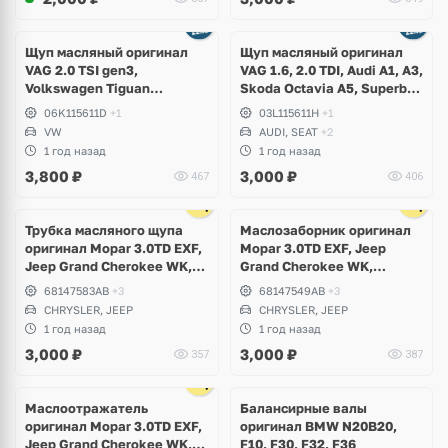
Щуп масляный оригинал
Щуп масляный оригинал
VAG 2.0 TSI gen3,
VAG 1.6, 2.0 TDI, Audi A1, A3,
Volkswagen Tiguan
Skoda Octavia A5, Superb,
Allspace, Teramont, Atlas
Yeti, Rapid, Volkswagen
06K115611D
+1
03L115611H
+1
Cross Sport, Golf 7, Jetta,
Golf V, VI, Plus, Jetta,
VW
AUDI, SEAT
+2
Passat B8 USA
Scirocco, Caddy, Passat B6,
1 год назад
1 год назад
B7, Polo, Touran, Seat Leon,
3,800
₽
3,000
₽
467
406
Altea
Трубка масляного щупа
Маслозаборник оригинал
оригинал Mopar 3.0TD EXF,
Mopar 3.0TD EXF, Jeep
Jeep Grand Cherokee WK,
Grand Cherokee WK,
Chrysler 300C
Chrysler 300C
68147583AB
+3
68147549AB
+3
CHRYSLER, JEEP
CHRYSLER, JEEP
1 год назад
1 год назад
3,000
₽
3,000
₽
357
387
Ещё
1 фото
Маслоотражатель
Балансирные валы
оригинал Mopar 3.0TD EXF,
оригинал BMW N20B20,
Jeep Grand Cherokee WK,
F10, F30, F32, F36