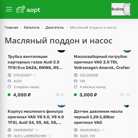
Войти
Главная
Каталоги
Двигатель
Масляный поддон и насос
Масляный поддон и насос
Ещё
1 фото
Трубка вентиляции
Маслозаборный патрубок
картерных газов Audi 2.5
оригинал VAG 2.0 TDI,
TFSI Evo DAZA, DNWA, RS3,
Volkswagen Amarok, Crafter
RSQ3, TTRS, Seat
07K103207
+1
03L115251B
Formenator Cupra
AUDI
VW
3 недели назад
4 месяца назад
4,000
₽
3,000
₽
30
123
Корпус масляного фильтра
Датчик давления масла
оригинал VAG V6 3.0, V8 4.0
черный 1,20-1,60bar
TFSI, Audi S4, S5, A6, S6,
оригинал VAG
RS6, A7, S7, RS7, A8, S8, Q7,
06M115401F
+9
06A919081J
+1
SQ7, Q8, SQ8, RSQ8,
AUDI, LAMBORGHINI
+2
AUDI, VW