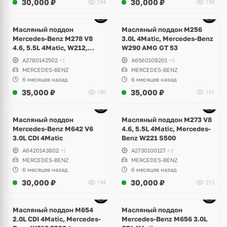
30,000
₽
30,000
₽
194
198
Ещё
10 фото
Масляный поддон
Масляный поддон M256
Mercedes-Benz M278 V8
3.0L 4Matic, Mercedes-Benz
4.6, 5.5L 4Matic, W212,
W290 AMG GT 53
W207 E500, E63 AMG, W216
A2780142502
+1
A6560108201
+6
CL500, W218 CLS 500, 63,
MERCEDES-BENZ
MERCEDES-BENZ
W166 ML, GLS, GLE 63S,
6 месяцев назад
6 месяцев назад
W217, W221, W222 S63,
35,000
₽
35,000
₽
180
191
S500 Maybach
Ещё
10 фото
Масляный поддон
Масляный поддон M273 V8
Mercedes-Benz M642 V6
4.6, 5.5L 4Matic, Mercedes-
3.0L CDI 4Matic
Benz W221 S500
A6420143802
+1
A2730100127
+3
MERCEDES-BENZ
MERCEDES-BENZ
6 месяцев назад
6 месяцев назад
30,000
₽
30,000
₽
194
215
Ещё
6 фото
Масляный поддон M654
Масляный поддон
2.0L CDI 4Matic, Mercedes-
Mercedes-Benz M656 3.0L