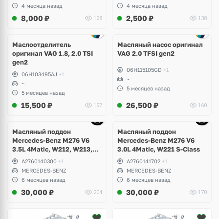
Lamborghini Urus, Porsche
4 месяца назад
4 месяца назад
Cayenne, Macan, Panamera,
8,000
₽
2,500
₽
128
138
Bentley
Маслоотделитель
Масляный насос оригинал
оригинал VAG 1.8, 2.0 TSI
VAG 2.0 TFSI gen2
gen2
06H115105GD
+1
06H103495AJ
+1
~
~
5 месяцев назад
5 месяцев назад
15,500
₽
26,500
₽
197
160
Ещё
10 фото
Масляный поддон
Масляный поддон
Mercedes-Benz M276 V6
Mercedes-Benz M276 V6
3.5L 4Matic, W212, W213,
3.0L 4Matic, W221 S-Class
W207, W253 GLC 43 AMG,
A2760140300
+1
A2760141702
+1
GLE W166, GLK X204, W217,
MERCEDES-BENZ
MERCEDES-BENZ
W221, W222 S-Class,
6 месяцев назад
6 месяцев назад
Maybach
30,000
₽
30,000
₽
204
170