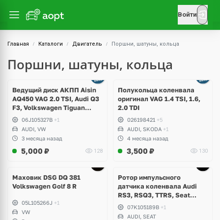
Войти
Главная
Каталоги
Двигатель
Поршни, шатуны, кольца
Поршни, шатуны, кольца
Ведущий диск АКПП Aisin
Полукольца коленвала
AQ450 VAG 2.0 TSI, Audi Q3
оригинал VAG 1.4 TSI, 1.6,
F3, Volkswagen Tiguan
2.0 TDI
Allspace, Teramont, Atlas
06J105327B
+1
026198421
+5
Cross Sport, Arteon USA
AUDI, VW
AUDI, SKODA
+1
3 месяца назад
4 месяца назад
5,000
₽
3,500
₽
128
130
Маховик DSG DQ 381
Ротор импульсного
Volkswagen Golf 8 R
датчика коленвала Audi
RS3, RSQ3, TTRS, Seat
05L105266J
+1
Formentor Cupra, 2.5 TFSI
07K105189B
+1
VW
CEPA, CTSA, CZGA, CZGB,
AUDI, SEAT