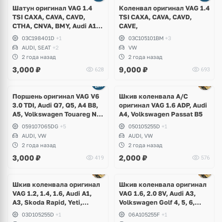
1 фото
Шатун оригинал VAG 1.4
Коленвал оригинал VAG 1.4
TSI CAXA, CAVA, CAVD,
TSI CAXA, CAVA, CAVD,
CTHA, CNVA, BMY, Audi A1,
CAVE,
A3, Skoda Octavia A5, Yeti,
03C198401D
+1
03C105101BM
+3
Rapid, Superb, Fabia RS,
AUDI, SEAT
+2
VW
Volkswagen Tiguan, Golf 5,
2 года назад
2 года назад
6, Scirocco, Passat, Jetta,
3,000
₽
9,000
₽
628
693
Polo
Ещё
1 фото
Поршень оригинал VAG V6
Шкив коленвала A/C
3.0 TDI, Audi Q7, Q5, A4 B8,
оригинал VAG 1.6 ADP, Audi
A5, Volkswagen Touareg NF,
A4, Volkswagen Passat B5
Phaeton
059107065DG
+5
050105255D
+1
AUDI, VW
AUDI, VW
2 года назад
2 года назад
3,000
₽
2,000
₽
419
576
Шкив коленвала оригинал
Шкив коленвала оригинал
VAG 1.2, 1.4, 1.6, Audi A1,
VAG 1.6, 2.0 8V, Audi A3,
A3, Skoda Rapid, Yeti,
Volkswagen Golf 4, 5, 6,
Fabia, Roomster, Superb,
Bora, Jetta, Caddy, Beetle,
03D105255D
+1
06A105255F
+1
Volkswagen Golf 5, 6, Jetta,
Passat B6, Touran, Polo,