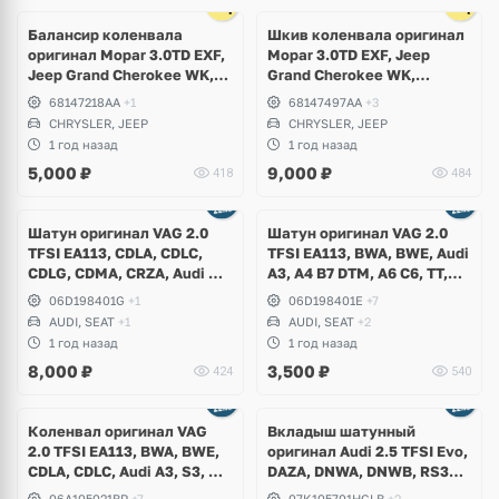
Ещё
1 фото
Балансир коленвала
Шкив коленвала оригинал
оригинал Mopar 3.0TD EXF,
Mopar 3.0TD EXF, Jeep
Jeep Grand Cherokee WK,
Grand Cherokee WK,
Chrysler 300C
Chrysler 300C
68147218AA
+1
68147497AA
+3
CHRYSLER, JEEP
CHRYSLER, JEEP
1 год назад
1 год назад
5,000
₽
9,000
₽
418
484
Шатун оригинал VAG 2.0
Шатун оригинал VAG 2.0
TFSI EA113, CDLA, CDLC,
TFSI EA113, BWA, BWE, Audi
CDLG, CDMA, CRZA, Audi S1,
A3, A4 B7 DTM, A6 C6, TT,
S3, TTS, Volkswagen Golf
Volkswagen Golf 5 GTI,
06D198401G
+1
06D198401E
+7
6R, Polo R, Seat Leon Cupra
Jetta, Passat B6, Eos, Skoda
AUDI, SEAT
+1
AUDI, SEAT
+2
Octavia A5 RS, Seat Altea
1 год назад
1 год назад
Freetrack, Leon
8,000
₽
3,500
₽
424
540
Ещё
4 фото
Коленвал оригинал VAG
Вкладыш шатунный
2.0 TFSI EA113, BWA, BWE,
оригинал Audi 2.5 TFSI Evo,
CDLA, CDLC, Audi A3, S3, A4
DAZA, DNWA, DNWB, RS3
B6, B7, DTM, A6 C6, TT, TTS,
8V, 8Y, RSQ3 3F, TTRS 8S
06A105021BP
+7
07K105701HGLB
+2