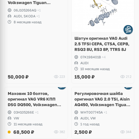
Volkswagen Tiguan
Allspace, Passat B8 Alltrack,
06J105266AQ
+1
Skoda Kodiaq vRS, Audi Q3
AUDI, SKODA
+1
8 месяцев назад
Шатун оригинал VAG Audi
2.5 TFSI CEPA, CTSA, CEPB,
RSQ3 8U, RS3 8P, TTRS 8J
07K198401B
+4
AUDI
10 месяцев назад
50,000
₽
15,000
₽
223
212
Маховик 10 болтов,
Регулировочная шайба
оригинал VAG VR6 КПП
оригинал VAG 2.0 TSI, Aisin
DSG DQ500, Volkswagen
AQ450, Volkswagen Tiguan
Teramont X, Talagon, Audi
Allspace, Arteon, Atlas
03H105266E
+1
WHT007745A
+1
Q6
Cross Sport, Teramont, Audi
VW
AUDI, VW
Q3
11 месяцев назад
1 год назад
68,500
₽
2,500
₽
382
344