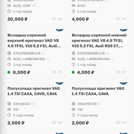
Volkswagen Golf 5 GTI, 6 R,
AUDI, SEAT
+2
AUDI
Jetta, Passat B6, Eos, Skoda
1 год назад
1 год назад
Octavia A5 RS, Seat Altea
20,000
₽
4,000
₽
605
567
Ещё
3 фото
Вкладыш коренной
Вкладыш коренной нижний
верхний оригинал VAG V8
оригинал VAG V8 4.0 TFSI,
4.0 TFSI, V10 5.2 FSI, Audi
V10 5.2 FSI, Audi RS6 C7,
RS6 C7, RS7, S8 D4, R8,
RS7, S8 D4, R8, Lamborghini
079105561BEGLB
+2
079105591BEGLB
+2
Lamborghini Huracan,
Huracan, Porsche Cayenne
AUDI, LAMBORGHINI
+1
AUDI, LAMBORGHINI
+1
Porsche Cayenne Turbo S,
Turbo S, Panamera, Bentley
1 год назад
1 год назад
Panamera, Bentley
Continental GT, Bentyaga
8,000
₽
4,000
₽
576
607
Continental GT, Bentyaga
Полукольца оригинал VAG
Полукольца оригинал VAG
1.4 TSI CAXA, CAVD, CAVA
1.4 TSI CAXA, CAVA
026198421
+3
056105637B
+3
VW
VW
2 года назад
2 года назад
2,000
₽
2,000
₽
565
524
Ещё