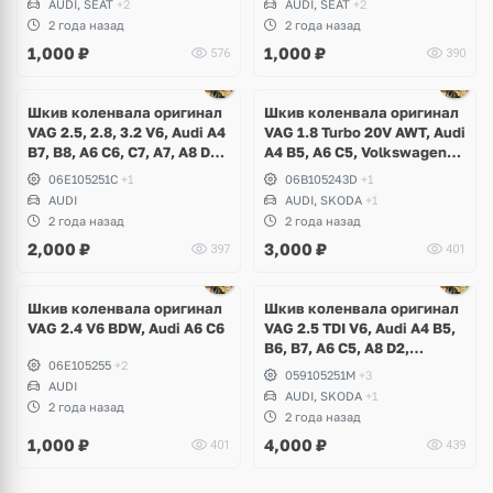
AUDI, SEAT
+2
AUDI, SEAT
+2
Tiguan, Eos, Scirocco,
Skoda Octavia, Seat Altea,
2 года назад
2 года назад
Passat B6, B7, Polo, Touran,
Leon
1,000
₽
1,000
₽
576
390
Seat Leon
Шкив коленвала оригинал
Шкив коленвала оригинал
VAG 2.5, 2.8, 3.2 V6, Audi A4
VAG 1.8 Turbo 20V AWT, Audi
B7, B8, A6 C6, C7, A7, A8 D3,
A4 B5, A6 C5, Volkswagen
D4, Q5
Passat B5+, Skoda Superb I
06E105251C
+1
06B105243D
+1
AUDI
AUDI, SKODA
+1
2 года назад
2 года назад
2,000
₽
3,000
₽
397
401
Ещё
1 фото
Шкив коленвала оригинал
Шкив коленвала оригинал
VAG 2.4 V6 BDW, Audi A6 C6
VAG 2.5 TDI V6, Audi A4 B5,
B6, B7, A6 C5, A8 D2,
06E105255
+2
Volkswagen Passat B5+,
059105251M
+3
AUDI
Skoda Superb I
AUDI, SKODA
+1
2 года назад
2 года назад
1,000
₽
4,000
₽
401
439