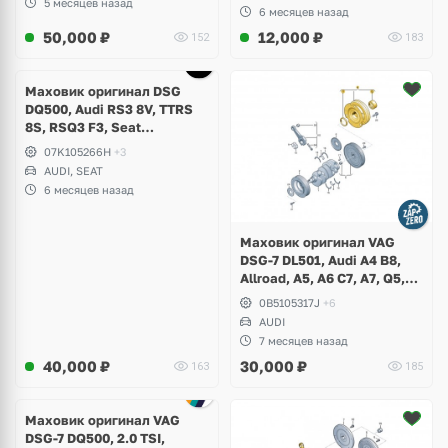
DAZA, DNWA, DNWB
5 месяцев назад
6 месяцев назад
50,000
₽
12,000
₽
152
183
Маховик оригинал DSG
DQ500, Audi RS3 8V, TTRS
8S, RSQ3 F3, Seat
Formentor Cupra 2.5 TFSI
07K105266H
+3
Evo, DAZA, DNWA, DNWB
AUDI, SEAT
6 месяцев назад
Маховик оригинал VAG
DSG-7 DL501, Audi A4 B8,
Allroad, A5, A6 C7, A7, Q5,
2.0, 2.8 CHVA, CNYA, 3.2
0B5105317J
+6
CALB
AUDI
7 месяцев назад
40,000
₽
30,000
₽
163
185
Маховик оригинал VAG
DSG-7 DQ500, 2.0 TSI,