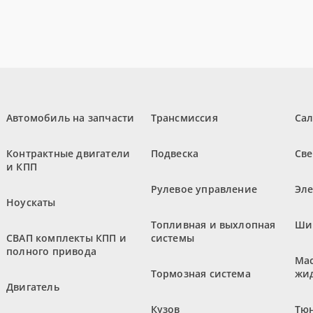
Автомобиль на запчасти
Трансмиссия
Са
Контрактные двигатели
Подвеска
Све
и КПП
Рулевое управление
Эл
Ноускаты
Топливная и выхлопная
Ши
СВАП комплекты КПП и
системы
полного привода
Мас
Тормозная система
жи
Двигатель
Кузов
Тюн