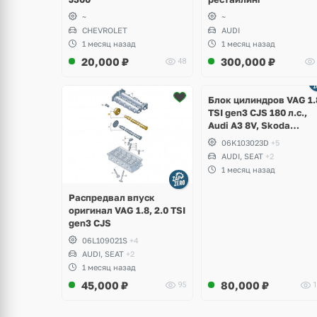
~
~
CHEVROLET
AUDI
1 месяц назад
1 месяц назад
20,000
₽
300,000
₽
48
Ещё
2 фото
Блок цилиндров VAG 1.
TSI gen3 CJS 180 л.с.,
Audi A3 8V, Skoda
Octavia A7, Superb,
06K103023D
+5
Volkswagen Passat B8,
AUDI, SEAT
+2
Golf VII Alltrack, Seat
1 месяц назад
Leon
Распредвал впуск
оригинал VAG 1.8, 2.0 TSI
gen3 CJS
06L109021S
+4
AUDI, SEAT
+2
1 месяц назад
45,000
₽
80,000
₽
95
1