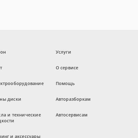
лон
Услуги
т
О сервисе
ектрооборудование
Помощь
ны диски
Авторазборкам
ла и технические
Автосервисам
дкости
инг и аксессуары