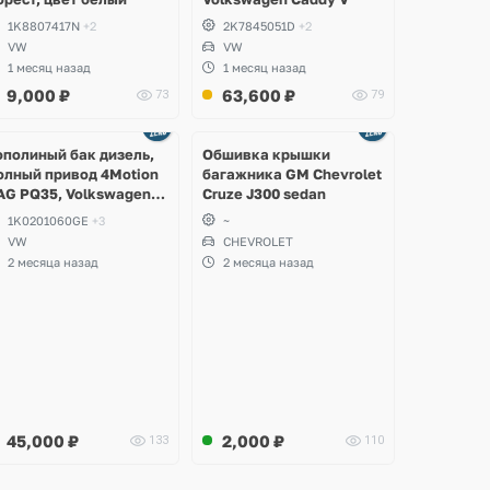
1K8807417N
+2
2K7845051D
+2
VW
VW
1 месяц назад
1 месяц назад
9,000
₽
63,600
₽
73
79
Ещё
2 фото
ополиный бак дизель,
Обшивка крышки
олный привод 4Motion
багажника GM Chevrolet
AG PQ35, Volkswagen
Cruze J300 sedan
cirocco, Golf V, VI,
1K0201060GE
+3
~
koda Yeti, Octavia A5,
VW
CHEVROLET
uperb, Audi A3, Seat
2 месяца назад
2 месяца назад
ltea
45,000
₽
2,000
₽
133
110