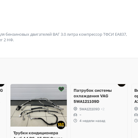
я бензиновых двигателей ВАГ 3.0 литра компрессор ТФСИ ЕА837,
г 2 НФ.
Ещё
4 фото
AG
Патрубок системы
В
охлаждения VAG
о
5WA121109D
A
R
5WA121109D
+2
T
~
A
4 недели назад
M
S
Трубки кондиционера
S