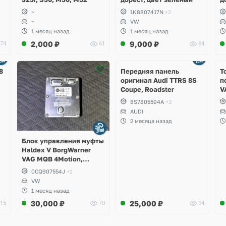
~
1K8807417N
+2
~
VW
1 месяц назад
1 месяц назад
2,000
₽
9,000
₽
74
61
84
Ещё
2 фото
8
Передняя панель
Т
оригинал Audi TTRS 8S
п
Coupe, Roadster
V
S
8S7805594A
+3
S
AUDI
S
2 месяца назад
A
Блок управления муфты
Haldex V BorgWarner
VAG MQB 4Motion,
Volkswagen Tiguan
0CQ907554J
+1
VW
1 месяц назад
30,000
₽
25,000
₽
15
70
94