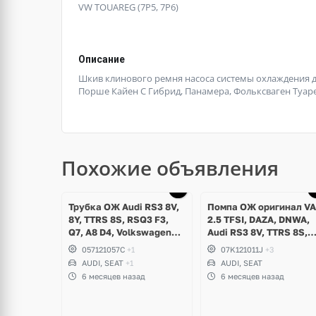
VW TOUAREG (7P5, 7P6)
Описание
Шкив клинового ремня насоса системы охлаждения дл
Порше Кайен С Гибрид, Панамера, Фольксваген Туаре
Похожие объявления
Трубка ОЖ Audi RS3 8V,
Помпа ОЖ оригинал V
8Y, TTRS 8S, RSQ3 F3,
2.5 TFSI, DAZA, DNWA,
Q7, A8 D4, Volkswagen
Audi RS3 8V, TTRS 8S,
Touareg NF, Seat
RSQ3 F3
057121057C
+1
07K121011J
+3
Formentor Cupra 2.5 TFSI
AUDI, SEAT
+1
AUDI, SEAT
DAZA, DNWA, CZGB
6 месяцев назад
6 месяцев назад