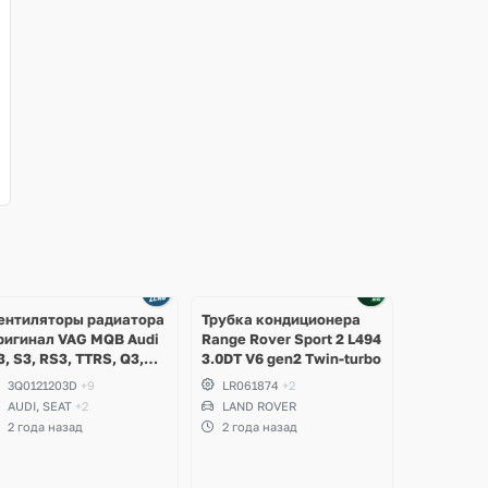
ентиляторы радиатора
Трубка кондиционера
ригинал VAG MQB Audi
Range Rover Sport 2 L494
3, S3, RS3, TTRS, Q3,
3.0DT V6 gen2 Twin-turbo
SQ3, Volkswagen
3Q0121203D
+9
LR061874
+2
iguan 2, Allspace,
AUDI, SEAT
+2
LAND ROVER
rteon, Passat B8,
2 года назад
2 года назад
ultivan, Transporter T6,
koda Kodiaq, Karoq,
uperb