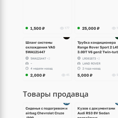
1,500
₽
25,000
₽
177
1
Ещё
2 фото
Шланг системы
Трубка кондиционера
охлаждения VAG
Range Rover Sport 2 L4
5WA121447
3.0DT V6 gen2 Twin-tur
5WA121447
+2
LR061873
+2
~
LAND ROVER
4 недели назад
2 года назад
2,000
₽
5,000
₽
45
5
Товары продавца
щё
Ещё
ото
8 фото
Сиденья с подогревом и
Кузов с документами
airbag Chevrolet Cruze
Audi RS3 8V Sedan
J300
рестайлинг