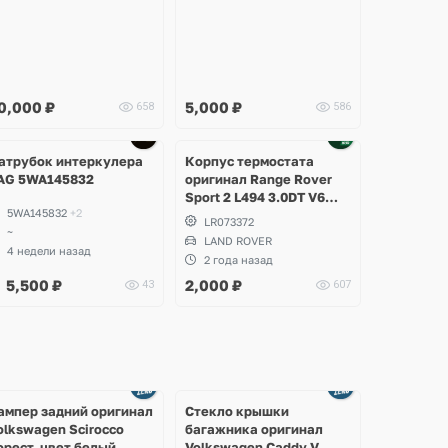
0,000
₽
5,000
₽
658
586
Ещё
2 фото
атрубок интеркулера
Корпус термостата
AG 5WA145832
оригинал Range Rover
Sport 2 L494 3.0DT V6
5WA145832
+2
gen2 Twin-turbo
LR073372
~
LAND ROVER
4 недели назад
2 года назад
5,500
₽
2,000
₽
43
607
Ещё
Ещё
2 фото
8 фото
ампер задний оригинал
Стекло крышки
olkswagen Scirocco
багажника оригинал
орест, цвет белый
Volkswagen Caddy V