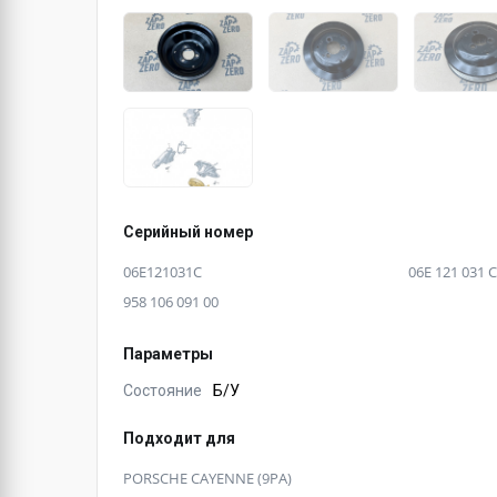
Серийный номер
06E121031C
06E 121 031 C
958 106 091 00
Параметры
Состояние
Б/У
Подходит для
PORSCHE CAYENNE (9PA)