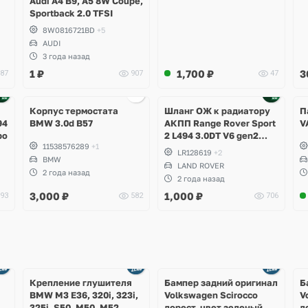
Audi A4 B9, A5 8W Coupe,
Sportback 2.0 TFSI
8W0816721BD
+5
AUDI
3 года назад
1
₽
1,700
₽
3
87
907
47
Корпус термостата
Шланг ОЖ к радиатору
П
94
BMW 3.0d B57
АКПП Range Rover Sport
V
bo
2 L494 3.0DT V6 gen2
11538576289
+1
Twin-turbo
LR128619
+2
BMW
LAND ROVER
2 года назад
2 года назад
3,000
₽
1,000
₽
93
582
706
Ещё
Ещё
1 фото
4 фото
Крепление глушителя
Бампер задний оригинал
Б
BMW M3 E36, 320i, 323i,
Volkswagen Scirocco
V
325i, S50, M50, M52
дорест, цвет зеленый
д