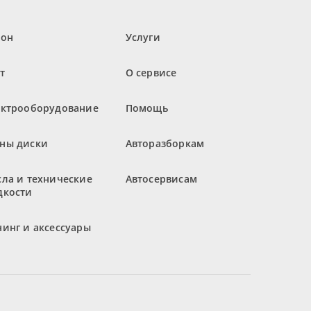
лон
Услуги
т
О сервисе
ектрооборудование
Помощь
ны диски
Авторазборкам
ла и технические
Автосервисам
дкости
инг и аксессуары