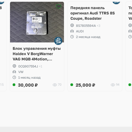
2 фото
8
Передняя панель
Т
оригинал Audi TTRS 8S
п
Coupe, Roadster
V
S
8S7805594A
+3
S
AUDI
S
2 месяца назад
A
Блок управления муфты
Haldex V BorgWarner
VAG MQB 4Motion,
Volkswagen Tiguan
0CQ907554J
+1
VW
1 месяц назад
30,000
₽
25,000
₽
15
70
94