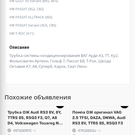
VW GOLF VII Variant (BA5, BV5)
VW PASSAT (3G2, CB2)
VW PASSAT ALLTRACK (365)
VW PASSAT Variant (3G5, CB5)
VW T-ROC (A11)
Описание
Трубка системы кондиционирования ВАГ Ауди А3, ТТ, Ку2,
Фольксваген Артеон, Гольф 7, Пассат Б8, Т-Рок, Шкода
Октавия А7, А8, Суперб, Карок, Сеат Леон.
Похожие объявления
Трубка ОЖ Audi RS3 8V, 8Y,
Помпа ОЖ оригинал VAG
TTRS 8S, RSQ3 F3, Q7, A8
2.5 TFSI, DAZA, DNWA, Audi
D4, Volkswagen Touareg NF,
RS3 8V, TTRS 8S, RSQ3 F3
Seat Formentor Cupra 2.5
057121057C
+1
07K121011J
+3
TFSI DAZA, DNWA, CZGB