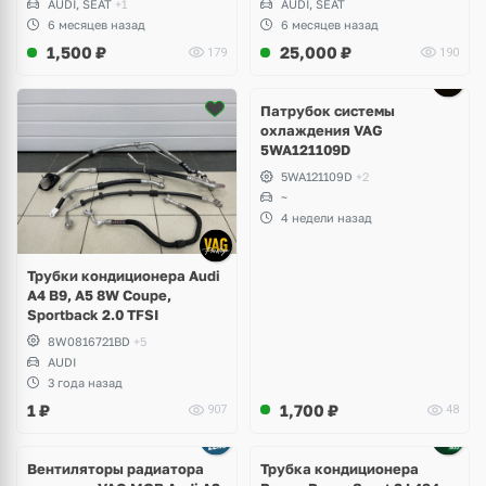
AUDI, SEAT
+1
AUDI, SEAT
6 месяцев назад
6 месяцев назад
1,500
₽
25,000
₽
179
190
Патрубок системы
охлаждения VAG
5WA121109D
5WA121109D
+2
~
4 недели назад
Трубки кондиционера Audi
A4 B9, A5 8W Coupe,
Sportback 2.0 TFSI
8W0816721BD
+5
AUDI
3 года назад
1
₽
1,700
₽
907
48
Вентиляторы радиатора
Трубка кондиционера