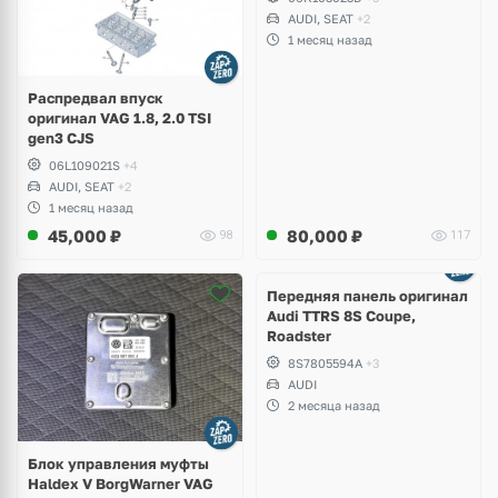
B8, Golf VII Alltrack, Seat
AUDI, SEAT
+2
Leon
1 месяц назад
Распредвал впуск
оригинал VAG 1.8, 2.0 TSI
gen3 CJS
06L109021S
+4
AUDI, SEAT
+2
1 месяц назад
45,000
₽
80,000
₽
98
117
Ещё
2 фото
Передняя панель оригинал
Audi TTRS 8S Coupe,
Roadster
8S7805594A
+3
AUDI
2 месяца назад
Блок управления муфты
Haldex V BorgWarner VAG