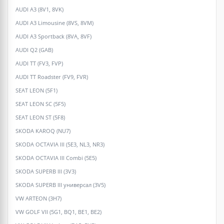
AUDI A3 (8V1, 8VK)
AUDI A3 Limousine (8VS, 8VM)
AUDI A3 Sportback (8VA, 8VF)
AUDI Q2 (GAB)
AUDI TT (FV3, FVP)
AUDI TT Roadster (FV9, FVR)
SEAT LEON (5F1)
SEAT LEON SC (5F5)
SEAT LEON ST (5F8)
SKODA KAROQ (NU7)
SKODA OCTAVIA III (5E3, NL3, NR3)
SKODA OCTAVIA III Combi (5E5)
SKODA SUPERB III (3V3)
SKODA SUPERB III универсал (3V5)
VW ARTEON (3H7)
VW GOLF VII (5G1, BQ1, BE1, BE2)