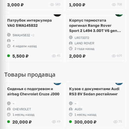
3,000
₽
1,000
₽
583
708
Патрубок интеркулера
Корпус термостата
VAG 5WA145832
оригинал Range Rover
Sport 2 L494 3.0DT V6 gen2
5WA145832
+2
Twin-turbo
LR073372
~
LAND ROVER
4 недели назад
2 года назад
5,500
₽
2,000
₽
45
609
Товары продавца
Ещё
8 фото
Сиденья с подогревом и
Кузов с документами Audi
airbag Chevrolet Cruze J300
RS3 8V Sedan рестайлинг
~
~
CHEVROLET
AUDI
1 месяц назад
1 месяц назад
20,000
₽
300,000
₽
49
75
Ещё