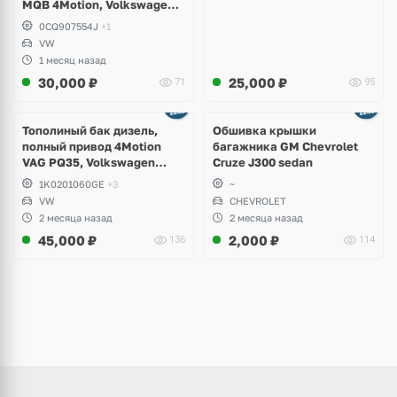
MQB 4Motion, Volkswagen
Tiguan
0CQ907554J
+1
VW
1 месяц назад
30,000
₽
25,000
₽
71
95
Тополиный бак дизель,
Обшивка крышки
полный привод 4Motion
багажника GM Chevrolet
VAG PQ35, Volkswagen
Cruze J300 sedan
Scirocco, Golf V, VI, Skoda
1K0201060GE
+3
~
Yeti, Octavia A5, Superb,
VW
CHEVROLET
Audi A3, Seat Altea
2 месяца назад
2 месяца назад
45,000
₽
2,000
₽
136
114