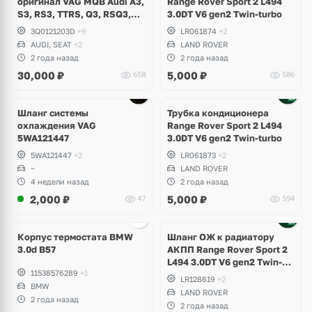
оригинал VAG MQB Audi A3,
Range Rover Sport 2 L494
S3, RS3, TTRS, Q3, RSQ3,
3.0DT V6 gen2 Twin-turbo
Volkswagen Tiguan 2,
3Q0121203D
+9
LR061874
+2
Allspace, Arteon, Passat B8,
AUDI, SEAT
+2
LAND ROVER
Multivan, Transporter T6,
2 года назад
2 года назад
Skoda Kodiaq, Karoq,
30,000
₽
5,000
₽
658
586
Superb
Шланг системы
Трубка кондиционера
охлаждения VAG
Range Rover Sport 2 L494
5WA121447
3.0DT V6 gen2 Twin-turbo
5WA121447
+2
LR061873
+2
~
LAND ROVER
4 недели назад
2 года назад
2,000
₽
5,000
₽
47
594
Корпус термостата BMW
Шланг ОЖ к радиатору
3.0d B57
АКПП Range Rover Sport 2
L494 3.0DT V6 gen2 Twin-
11538576289
+1
turbo
LR128619
+2
BMW
LAND ROVER
2 года назад
2 года назад