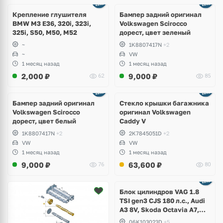
1 фото
Крепление глушителя
Бампер задний оригинал
BMW M3 E36, 320i, 323i,
Volkswagen Scirocco
325i, S50, M50, M52
дорест, цвет зеленый
~
1K8807417N
+2
~
VW
1 месяц назад
1 месяц назад
2,000
₽
9,000
₽
62
85
Бампер задний оригинал
Стекло крышки багажника
Volkswagen Scirocco
оригинал Volkswagen
дорест, цвет белый
Caddy V
1K8807417N
+2
2K7845051D
+2
VW
VW
1 месяц назад
1 месяц назад
9,000
₽
63,600
₽
76
80
Ещё
2 фото
Блок цилиндров VAG 1.8
TSI gen3 CJS 180 л.с., Audi
A3 8V, Skoda Octavia A7,
Superb, Volkswagen Passat
06K103023D
+5