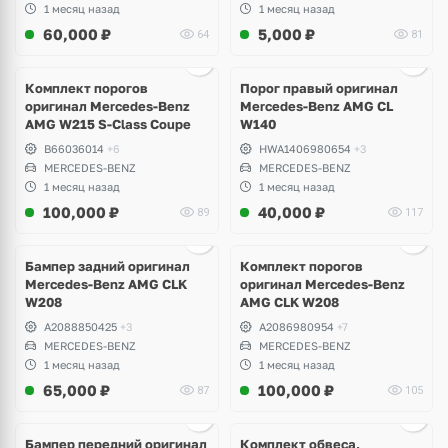
1 месяц назад
1 месяц назад
60,000
₽
5,000
₽
64
81
Ещё
1 фото
Комплект порогов
Порог правый оригинал
оригинал Mercedes-Benz
Mercedes-Benz AMG CL
AMG W215 S-Class Coupe
W140
B66036014
+6
HWA1406980654
+3
MERCEDES-BENZ
MERCEDES-BENZ
1 месяц назад
1 месяц назад
100,000
₽
40,000
₽
89
117
Бампер задний оригинал
Комплект порогов
Mercedes-Benz AMG CLK
оригинал Mercedes-Benz
W208
AMG CLK W208
A2088850425
+3
A2086980954
+7
MERCEDES-BENZ
MERCEDES-BENZ
1 месяц назад
1 месяц назад
65,000
₽
100,000
₽
87
105
Ещё
8 фото
Бампер передний оригинал
Комплект обвеса,