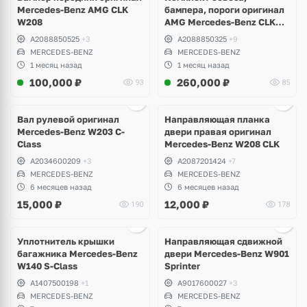
Mercedes-Benz AMG CLK
бампера, пороги оригинал
W208
AMG Mercedes-Benz CLK
W208
A2088850525
+3
A2088850325
+9
MERCEDES-BENZ
MERCEDES-BENZ
1 месяц назад
1 месяц назад
100,000
₽
260,000
₽
93
85
Ещё
3 фото
Вал рулевой оригинал
Направляющая планка
Mercedes-Benz W203 C-
двери правая оригинал
Class
Mercedes-Benz W208 CLK
A2034600209
+3
A2087201424
+7
MERCEDES-BENZ
MERCEDES-BENZ
6 месяцев назад
6 месяцев назад
15,000
₽
12,000
₽
190
178
Ещё
1 фото
Уплотнитель крышки
Направляющая сдвижной
багажника Mercedes-Benz
двери Mercedes-Benz W901
W140 S-Class
Sprinter
A1407500198
+1
A9017600027
+3
MERCEDES-BENZ
MERCEDES-BENZ