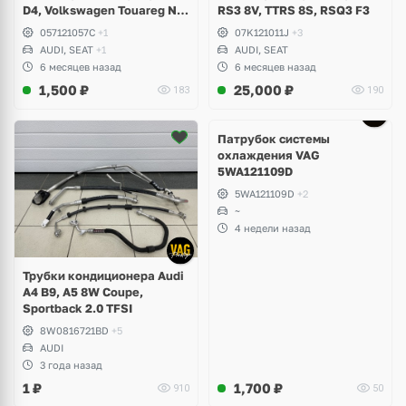
D4, Volkswagen Touareg NF,
RS3 8V, TTRS 8S, RSQ3 F3
Seat Formentor Cupra 2.5
057121057C
+1
07K121011J
+3
TFSI DAZA, DNWA, CZGB
AUDI, SEAT
+1
AUDI, SEAT
6 месяцев назад
6 месяцев назад
1,500
₽
25,000
₽
183
190
Патрубок системы
охлаждения VAG
5WA121109D
5WA121109D
+2
~
4 недели назад
Трубки кондиционера Audi
A4 B9, A5 8W Coupe,
Sportback 2.0 TFSI
8W0816721BD
+5
AUDI
3 года назад
1
₽
1,700
₽
910
50