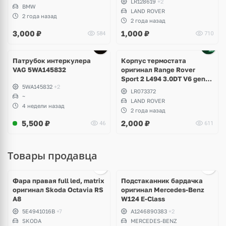
LR128619
+2
BMW
LAND ROVER
2 года назад
2 года назад
3,000
₽
1,000
₽
584
710
Патрубок интеркулера
Корпус термостата
VAG 5WA145832
оригинал Range Rover
Sport 2 L494 3.0DT V6 gen2
5WA145832
+2
Twin-turbo
LR073372
~
LAND ROVER
4 недели назад
2 года назад
5,500
₽
2,000
₽
46
611
Товары продавца
Ещё
1 фото
Фара правая full led, matrix
Подстаканник бардачка
оригинал Skoda Octavia RS
оригинал Mercedes-Benz
A8
W124 E-Class
5E4941016B
+7
A1246890383
+2
SKODA
MERCEDES-BENZ