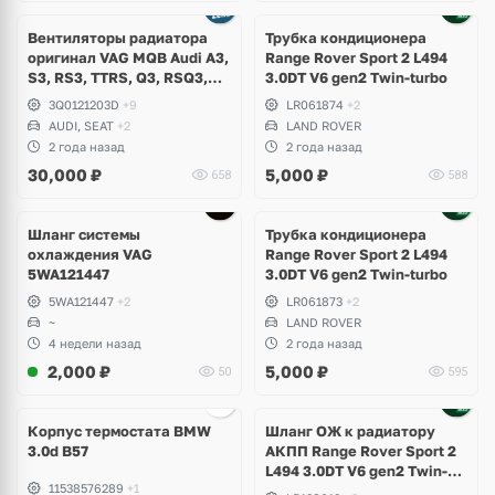
Вентиляторы радиатора
Трубка кондиционера
оригинал VAG MQB Audi A3,
Range Rover Sport 2 L494
S3, RS3, TTRS, Q3, RSQ3,
3.0DT V6 gen2 Twin-turbo
Volkswagen Tiguan 2,
3Q0121203D
+9
LR061874
+2
Allspace, Arteon, Passat B8,
AUDI, SEAT
+2
LAND ROVER
Multivan, Transporter T6,
2 года назад
2 года назад
Skoda Kodiaq, Karoq,
30,000
₽
5,000
₽
658
588
Superb
Шланг системы
Трубка кондиционера
охлаждения VAG
Range Rover Sport 2 L494
5WA121447
3.0DT V6 gen2 Twin-turbo
5WA121447
+2
LR061873
+2
~
LAND ROVER
4 недели назад
2 года назад
2,000
₽
5,000
₽
50
595
Корпус термостата BMW
Шланг ОЖ к радиатору
3.0d B57
АКПП Range Rover Sport 2
L494 3.0DT V6 gen2 Twin-
11538576289
+1
turbo