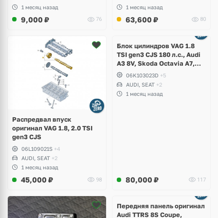
1 месяц назад
1 месяц назад
9,000
₽
63,600
₽
76
80
Ещё
2 фото
Блок цилиндров VAG 1.8
TSI gen3 CJS 180 л.с., Audi
A3 8V, Skoda Octavia A7,
Superb, Volkswagen Passat
06K103023D
+5
B8, Golf VII Alltrack, Seat
AUDI, SEAT
+2
Leon
1 месяц назад
Распредвал впуск
оригинал VAG 1.8, 2.0 TSI
gen3 CJS
06L109021S
+4
AUDI, SEAT
+2
1 месяц назад
45,000
₽
80,000
₽
98
117
Ещё
2 фото
Передняя панель оригинал
Audi TTRS 8S Coupe,