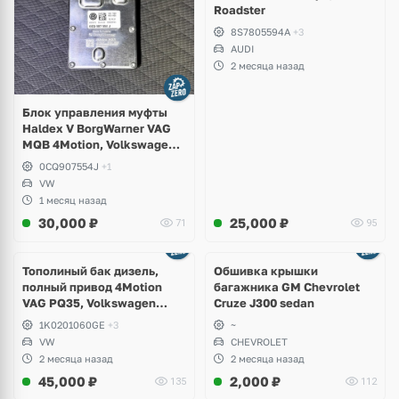
Roadster
8S7805594A
+3
AUDI
2 месяца назад
Блок управления муфты
Haldex V BorgWarner VAG
MQB 4Motion, Volkswagen
Tiguan
0CQ907554J
+1
VW
1 месяц назад
30,000
₽
25,000
₽
71
95
Тополиный бак дизель,
Обшивка крышки
полный привод 4Motion
багажника GM Chevrolet
VAG PQ35, Volkswagen
Cruze J300 sedan
Scirocco, Golf V, VI, Skoda
1K0201060GE
+3
~
Yeti, Octavia A5, Superb,
VW
CHEVROLET
Audi A3, Seat Altea
2 месяца назад
2 месяца назад
45,000
₽
2,000
₽
135
112