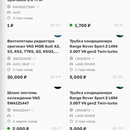
8W0816721BD
+5
AUDI
3 года назад
1
₽
1,700
₽
907
48
Вентиляторы радиатора
Трубка кондиционера
оригинал VAG MQB Audi A3,
Range Rover Sport 2 L494
S3, RS3, TTRS, Q3, RSQ3,
3.0DT V6 gen2 Twin-turbo
Volkswagen Tiguan 2,
3Q0121203D
+9
LR061874
+2
Allspace, Arteon, Passat B8,
AUDI, SEAT
+2
LAND ROVER
Multivan, Transporter T6,
2 года назад
2 года назад
Skoda Kodiaq, Karoq,
30,000
₽
5,000
₽
658
586
Superb
Шланг системы
Трубка кондиционера
охлаждения VAG
Range Rover Sport 2 L494
5WA121447
3.0DT V6 gen2 Twin-turbo
5WA121447
+2
LR061873
+2
~
LAND ROVER
4 недели назад
2 года назад
2,000
₽
5,000
₽
47
594