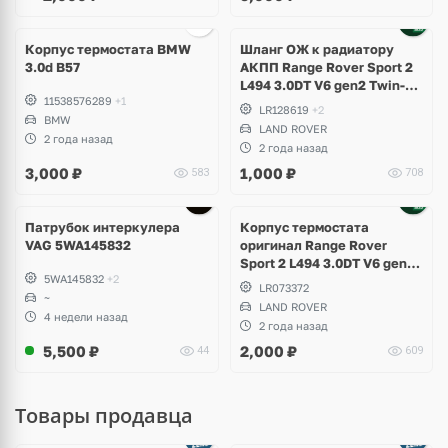
Корпус термостата BMW
Шланг ОЖ к радиатору
3.0d B57
АКПП Range Rover Sport 2
L494 3.0DT V6 gen2 Twin-
11538576289
+1
turbo
LR128619
+2
BMW
LAND ROVER
2 года назад
2 года назад
3,000
₽
1,000
₽
583
708
Патрубок интеркулера
Корпус термостата
VAG 5WA145832
оригинал Range Rover
Sport 2 L494 3.0DT V6 gen2
5WA145832
+2
Twin-turbo
LR073372
~
LAND ROVER
4 недели назад
2 года назад
5,500
₽
2,000
₽
44
609
Товары продавца
Ещё