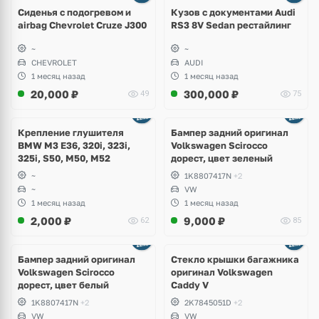
8 фото
Сиденья с подогревом и
Кузов с документами Audi
airbag Chevrolet Cruze J300
RS3 8V Sedan рестайлинг
~
~
CHEVROLET
AUDI
1 месяц назад
1 месяц назад
20,000
₽
300,000
₽
49
75
Ещё
1 фото
Крепление глушителя
Бампер задний оригинал
BMW M3 E36, 320i, 323i,
Volkswagen Scirocco
325i, S50, M50, M52
дорест, цвет зеленый
~
1K8807417N
+2
~
VW
1 месяц назад
1 месяц назад
2,000
₽
9,000
₽
62
85
Бампер задний оригинал
Стекло крышки багажника
Volkswagen Scirocco
оригинал Volkswagen
дорест, цвет белый
Caddy V
1K8807417N
+2
2K7845051D
+2
VW
VW