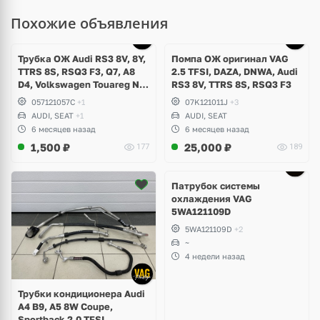
Похожие объявления
Трубка ОЖ Audi RS3 8V, 8Y,
Помпа ОЖ оригинал VAG
TTRS 8S, RSQ3 F3, Q7, A8
2.5 TFSI, DAZA, DNWA, Audi
D4, Volkswagen Touareg NF,
RS3 8V, TTRS 8S, RSQ3 F3
Seat Formentor Cupra 2.5
057121057C
+1
07K121011J
+3
TFSI DAZA, DNWA, CZGB
AUDI, SEAT
+1
AUDI, SEAT
6 месяцев назад
6 месяцев назад
1,500
₽
25,000
₽
177
189
Патрубок системы
охлаждения VAG
5WA121109D
5WA121109D
+2
~
4 недели назад
Трубки кондиционера Audi
A4 B9, A5 8W Coupe,
Sportback 2.0 TFSI