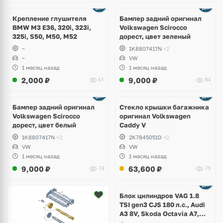
Ещё
1 фото
Крепление глушителя
Бампер задний оригинал
BMW M3 E36, 320i, 323i,
Volkswagen Scirocco
325i, S50, M50, M52
дорест, цвет зеленый
~
1K8807417N
+2
~
VW
1 месяц назад
1 месяц назад
2,000
₽
9,000
₽
61
84
Бампер задний оригинал
Стекло крышки багажника
Volkswagen Scirocco
оригинал Volkswagen
дорест, цвет белый
Caddy V
1K8807417N
+2
2K7845051D
+2
VW
VW
1 месяц назад
1 месяц назад
9,000
₽
63,600
₽
74
79
Ещё
2 фото
Блок цилиндров VAG 1.8
TSI gen3 CJS 180 л.с., Audi
A3 8V, Skoda Octavia A7,
Superb, Volkswagen Passat