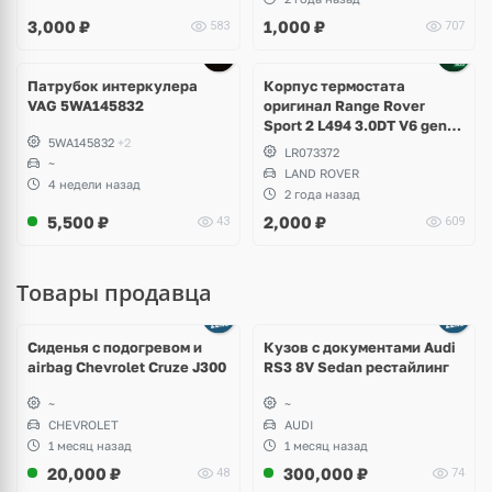
3,000
₽
1,000
₽
583
707
Патрубок интеркулера
Корпус термостата
VAG 5WA145832
оригинал Range Rover
Sport 2 L494 3.0DT V6 gen2
5WA145832
+2
Twin-turbo
LR073372
~
LAND ROVER
4 недели назад
2 года назад
5,500
₽
2,000
₽
43
609
Товары продавца
Ещё
8 фото
Сиденья с подогревом и
Кузов с документами Audi
airbag Chevrolet Cruze J300
RS3 8V Sedan рестайлинг
~
~
CHEVROLET
AUDI
1 месяц назад
1 месяц назад
20,000
₽
300,000
₽
48
74