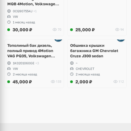
MQB 4Motion, Volkswagen
Tiguan
0CQ907554J
+1
VW
1 месяц назад
30,000
₽
25,000
₽
70
94
Тополиный бак дизель,
Обшивка крышки
полный привод 4Motion
багажника GM Chevrolet
VAG PQ35, Volkswagen
Cruze J300 sedan
Scirocco, Golf V, VI, Skoda
1K0201060GE
+3
~
Yeti, Octavia A5, Superb,
VW
CHEVROLET
Audi A3, Seat Altea
2 месяца назад
2 месяца назад
45,000
₽
2,000
₽
133
112