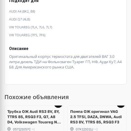
Подходит для
AUDI A4 (8K2, B8)
AUDI Q7 (4LB)
VW TOUAREG (7LA, 7L6, 7L7)
VW TOUAREG (7P5, 7P6)
Описание
Оригинальный корпус термостата для двигателей ВАГ 3.0
литра дизель ТДИ на Фольксваген Туарег ГП, НФ, Ауди Ку7, А4
Б8. Для Американского рынка США.
Похожие объявления
Трубка ОЖ Audi RS3 8V, 8Y,
Помпа ОЖ оригинал VAG
TTRS 8S, RSQ3 F3, Q7, A8
2.5 TFSI, DAZA, DNWA, Audi
D4, Volkswagen Touareg NF,
RS3 8V, TTRS 8S, RSQ3 F3
Seat Formentor Cupra 2.5
057121057C
+1
07K121011J
+3