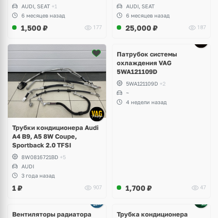
TFSI DAZA, DNWA, CZGB
AUDI, SEAT
+1
AUDI, SEAT
6 месяцев назад
6 месяцев назад
1,500
₽
25,000
₽
177
187
Патрубок системы
охлаждения VAG
5WA121109D
5WA121109D
+2
~
4 недели назад
Трубки кондиционера Audi
A4 B9, A5 8W Coupe,
Sportback 2.0 TFSI
8W0816721BD
+5
AUDI
3 года назад
1
₽
1,700
₽
907
47
Вентиляторы радиатора
Трубка кондиционера