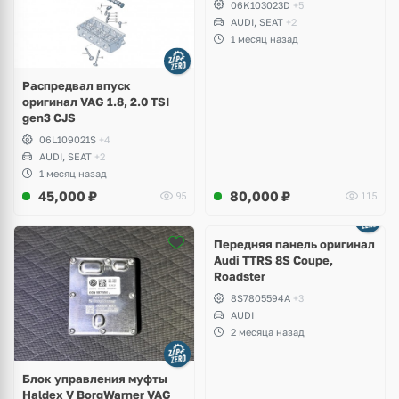
06K103023D
+5
B8, Golf VII Alltrack, Seat
AUDI, SEAT
+2
Leon
1 месяц назад
Распредвал впуск
оригинал VAG 1.8, 2.0 TSI
gen3 CJS
06L109021S
+4
AUDI, SEAT
+2
1 месяц назад
45,000
₽
80,000
₽
95
115
Ещё
2 фото
Передняя панель оригинал
Audi TTRS 8S Coupe,
Roadster
8S7805594A
+3
AUDI
2 месяца назад
Блок управления муфты
Haldex V BorgWarner VAG