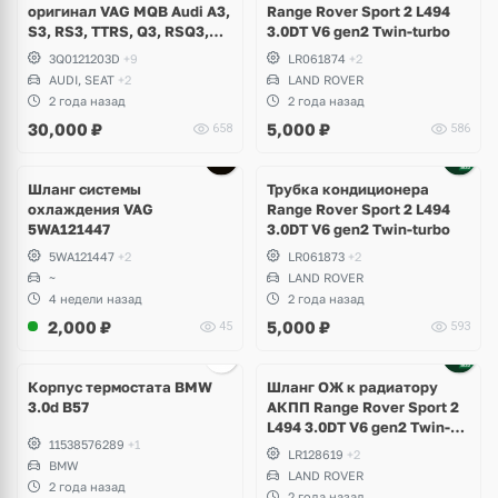
оригинал VAG MQB Audi A3,
Range Rover Sport 2 L494
S3, RS3, TTRS, Q3, RSQ3,
3.0DT V6 gen2 Twin-turbo
Volkswagen Tiguan 2,
3Q0121203D
+9
LR061874
+2
Allspace, Arteon, Passat B8,
AUDI, SEAT
+2
LAND ROVER
Multivan, Transporter T6,
2 года назад
2 года назад
Skoda Kodiaq, Karoq,
30,000
₽
5,000
₽
658
586
Superb
Шланг системы
Трубка кондиционера
охлаждения VAG
Range Rover Sport 2 L494
5WA121447
3.0DT V6 gen2 Twin-turbo
5WA121447
+2
LR061873
+2
~
LAND ROVER
4 недели назад
2 года назад
2,000
₽
5,000
₽
45
593
Корпус термостата BMW
Шланг ОЖ к радиатору
3.0d B57
АКПП Range Rover Sport 2
L494 3.0DT V6 gen2 Twin-
11538576289
+1
turbo
LR128619
+2
BMW
LAND ROVER
2 года назад
2 года назад