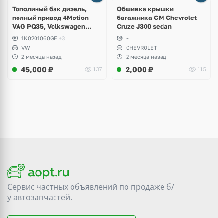
Тополиный бак дизель,
Обшивка крышки
полный привод 4Motion
багажника GM Chevrolet
VAG PQ35, Volkswagen
Cruze J300 sedan
Scirocco, Golf V, VI, Skoda
1K0201060GE
+3
~
Yeti, Octavia A5, Superb,
VW
CHEVROLET
Audi A3, Seat Altea
2 месяца назад
2 месяца назад
45,000
₽
2,000
₽
137
115
Сервис частных объявлений по продаже
б/
у
автозапчастей.