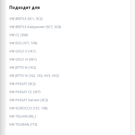
Подходит для
VW BEETLE (5C1, 5C2)
VW BEETLE Кабриолет (5C7, 5C8)
VW CC (358)
VW EOS (1F7, 1F8)
VW GOLF V (1K1)
VW GOLF VI (5K1)
VW JETTA III (1K2)
VW JETTA IV (162, 163, AV3, AV2)
VW PASSAT (3C2)
VW PASSAT CC (357)
VW PASSAT Variant (3C5)
VW SCIROCCO (137, 138)
VW TIGUAN (5N_)
VW TOURAN (1T3)