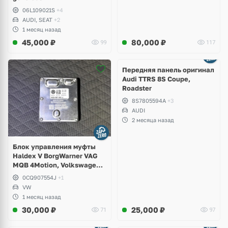
06L109021S
+4
AUDI, SEAT
+2
1 месяц назад
45,000
₽
80,000
₽
99
117
Ещё
2 фото
Передняя панель оригинал
Audi TTRS 8S Coupe,
Roadster
8S7805594A
+3
AUDI
2 месяца назад
Блок управления муфты
Haldex V BorgWarner VAG
MQB 4Motion, Volkswagen
Tiguan
0CQ907554J
+1
VW
1 месяц назад
30,000
₽
25,000
₽
71
97