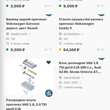
2,000
₽
9,000
₽
62
86
Бампер задний оригинал
Стекло крышки багажника
Volkswagen Scirocco
оригинал Volkswagen
дорест, цвет белый
Caddy V
1K8807417N
+2
2K7845051D
+2
VW
VW
1 месяц назад
1 месяц назад
9,000
₽
64,100
₽
78
82
Ещё
2 фото
Блок цилиндров VAG 1.8
TSI gen3 CJS 180 л.с., Audi
A3 8V, Skoda Octavia A7,
Superb, Volkswagen Passat
06K103023D
+5
B8, Golf VII Alltrack, Seat
AUDI, SEAT
+2
Leon
1 месяц назад
Распредвал впуск
оригинал VAG 1.8, 2.0 TSI
gen3 CJS