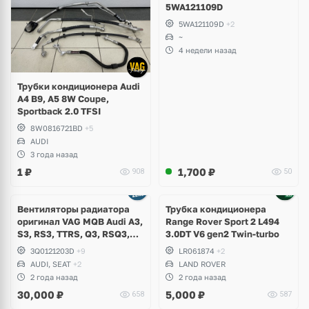
5WA121109D
5WA121109D
+2
~
4 недели назад
Трубки кондиционера Audi
A4 B9, A5 8W Coupe,
Sportback 2.0 TFSI
8W0816721BD
+5
AUDI
3 года назад
1
₽
1,700
₽
908
50
Вентиляторы радиатора
Трубка кондиционера
оригинал VAG MQB Audi A3,
Range Rover Sport 2 L494
S3, RS3, TTRS, Q3, RSQ3,
3.0DT V6 gen2 Twin-turbo
Volkswagen Tiguan 2,
3Q0121203D
+9
LR061874
+2
Allspace, Arteon, Passat B8,
AUDI, SEAT
+2
LAND ROVER
Multivan, Transporter T6,
2 года назад
2 года назад
Skoda Kodiaq, Karoq,
30,000
₽
5,000
₽
658
587
Superb