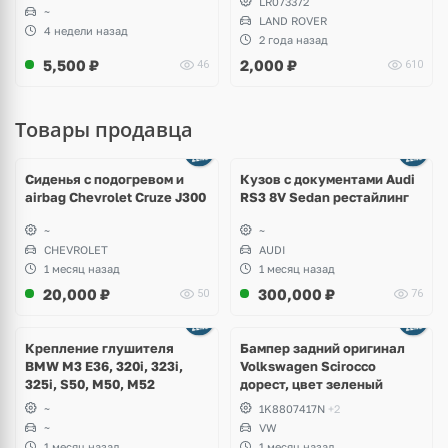
LR073372
~
LAND ROVER
4 недели назад
2 года назад
5,500
₽
2,000
₽
46
610
Товары продавца
Ещё
8 фото
Сиденья с подогревом и
Кузов с документами Audi
airbag Chevrolet Cruze J300
RS3 8V Sedan рестайлинг
~
~
CHEVROLET
AUDI
1 месяц назад
1 месяц назад
20,000
₽
300,000
₽
50
76
Ещё
1 фото
Крепление глушителя
Бампер задний оригинал
BMW M3 E36, 320i, 323i,
Volkswagen Scirocco
325i, S50, M50, M52
дорест, цвет зеленый
~
1K8807417N
+2
~
VW
1 месяц назад
1 месяц назад