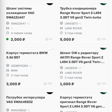
Шланг системы
Трубка кондиционера
охлаждения VAG
Range Rover Sport 2 L494
5WA121447
3.0DT V6 gen2 Twin-turbo
5WA121447
+2
LR061873
+2
~
LAND ROVER
4 недели назад
2 года назад
2,000
₽
5,000
₽
49
594
Корпус термостата BMW
Шланг ОЖ к радиатору
3.0d B57
АКПП Range Rover Sport 2
L494 3.0DT V6 gen2 Twin-
11538576289
+1
turbo
LR128619
+2
BMW
LAND ROVER
2 года назад
2 года назад
3,000
₽
1,000
₽
583
709
Патрубок интеркулера
Корпус термостата
VAG 5WA145832
оригинал Range Rover
Sport 2 L494 3.0DT V6 gen2
5WA145832
+2
Twin-turbo