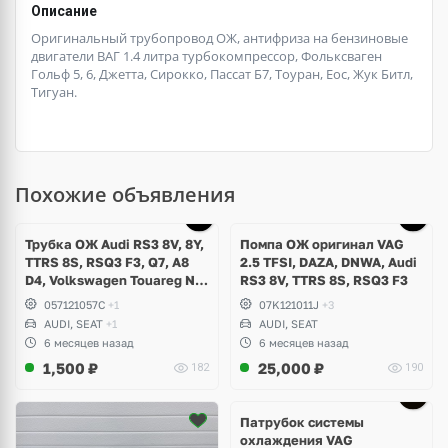
Описание
Оригинальный трубопровод ОЖ, антифриза на бензиновые
двигатели ВАГ 1.4 литра турбокомпрессор, Фольксваген
Гольф 5, 6, Джетта, Сирокко, Пассат Б7, Тоуран, Еос, Жук Битл,
Тигуан.
Похожие объявления
Трубка ОЖ Audi RS3 8V, 8Y,
Помпа ОЖ оригинал VAG
TTRS 8S, RSQ3 F3, Q7, A8
2.5 TFSI, DAZA, DNWA, Audi
D4, Volkswagen Touareg NF,
RS3 8V, TTRS 8S, RSQ3 F3
Seat Formentor Cupra 2.5
057121057C
+1
07K121011J
+3
TFSI DAZA, DNWA, CZGB
AUDI, SEAT
+1
AUDI, SEAT
6 месяцев назад
6 месяцев назад
1,500
₽
25,000
₽
182
190
Патрубок системы
охлаждения VAG