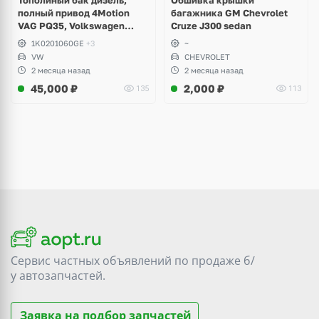
Тополиный бак дизель,
Обшивка крышки
полный привод 4Motion
багажника GM Chevrolet
VAG PQ35, Volkswagen
Cruze J300 sedan
Scirocco, Golf V, VI, Skoda
1K0201060GE
+3
~
Yeti, Octavia A5, Superb,
VW
CHEVROLET
Audi A3, Seat Altea
2 месяца назад
2 месяца назад
45,000
₽
2,000
₽
135
113
Сервис частных объявлений по продаже
б/
у
автозапчастей.
Заявка на подбор запчастей