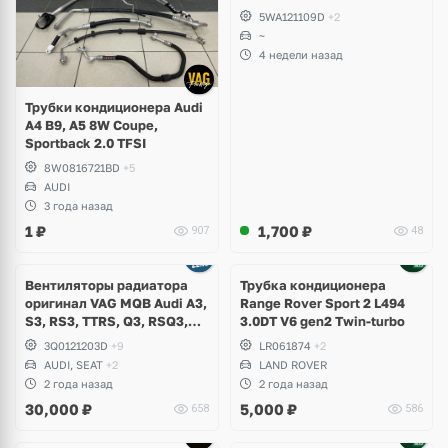
5WA121109D
+2
~
4 недели назад
Трубки кондиционера Audi
A4 B9, A5 8W Coupe,
Sportback 2.0 TFSI
8W0816721BD
+5
AUDI
3 года назад
1
₽
1,700
₽
907
48
Вентиляторы радиатора
Трубка кондиционера
оригинал VAG MQB Audi A3,
Range Rover Sport 2 L494
S3, RS3, TTRS, Q3, RSQ3,
3.0DT V6 gen2 Twin-turbo
Volkswagen Tiguan 2,
3Q0121203D
+9
LR061874
+2
Allspace, Arteon, Passat B8,
AUDI, SEAT
+2
LAND ROVER
Multivan, Transporter T6,
2 года назад
2 года назад
Skoda Kodiaq, Karoq,
30,000
₽
5,000
₽
658
586
Superb