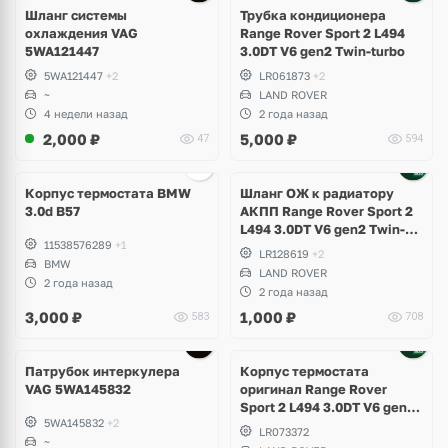
Шланг системы
Трубка кондиционера
охлаждения VAG
Range Rover Sport 2 L494
5WA121447
3.0DT V6 gen2 Twin-turbo
5WA121447
+2
LR061873
+2
~
LAND ROVER
4 недели назад
2 года назад
2,000
₽
5,000
₽
47
594
Корпус термостата BMW
Шланг ОЖ к радиатору
3.0d B57
АКПП Range Rover Sport 2
L494 3.0DT V6 gen2 Twin-
11538576289
+1
turbo
LR128619
+2
BMW
LAND ROVER
2 года назад
2 года назад
3,000
₽
1,000
₽
583
708
Патрубок интеркулера
Корпус термостата
VAG 5WA145832
оригинал Range Rover
Sport 2 L494 3.0DT V6 gen2
5WA145832
+2
Twin-turbo
LR073372
~