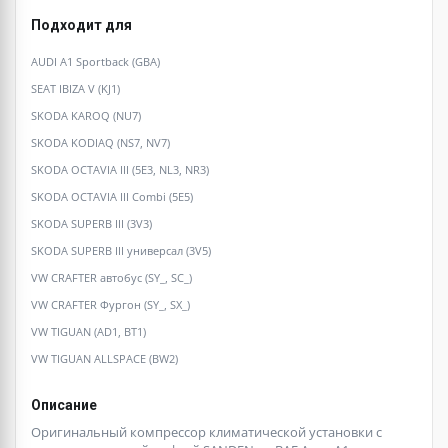
Подходит для
AUDI A1 Sportback (GBA)
SEAT IBIZA V (KJ1)
SKODA KAROQ (NU7)
SKODA KODIAQ (NS7, NV7)
SKODA OCTAVIA III (5E3, NL3, NR3)
SKODA OCTAVIA III Combi (5E5)
SKODA SUPERB III (3V3)
SKODA SUPERB III универсал (3V5)
VW CRAFTER автобус (SY_, SC_)
VW CRAFTER Фургон (SY_, SX_)
VW TIGUAN (AD1, BT1)
VW TIGUAN ALLSPACE (BW2)
Описание
Оригинальный компрессор климатической установки с