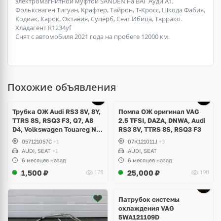
электромагнитной муфтой SANDEN на ВАГ Ауди А1,
Фольксваген Тигуан, Крафтер, Тайрон, Т-Кросс, Шкода Фабия,
Кодиак, Карок, Октавия, Суперб, Сеат Ибица, Таррако.
Хладагент R1234yf
Снят с автомобиля 2021 года на пробеге 12000 км.
Похожие объявления
Трубка ОЖ Audi RS3 8V, 8Y,
Помпа ОЖ оригинал VAG
TTRS 8S, RSQ3 F3, Q7, A8
2.5 TFSI, DAZA, DNWA, Audi
D4, Volkswagen Touareg NF,
RS3 8V, TTRS 8S, RSQ3 F3
Seat Formentor Cupra 2.5
057121057C
+1
07K121011J
+3
TFSI DAZA, DNWA, CZGB
AUDI, SEAT
+1
AUDI, SEAT
6 месяцев назад
6 месяцев назад
1,500
₽
25,000
₽
178
190
Патрубок системы
охлаждения VAG
5WA121109D