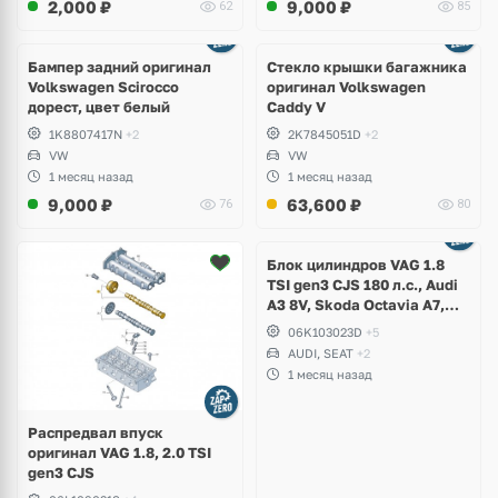
2,000
₽
9,000
₽
62
85
Бампер задний оригинал
Стекло крышки багажника
Volkswagen Scirocco
оригинал Volkswagen
дорест, цвет белый
Caddy V
1K8807417N
+2
2K7845051D
+2
VW
VW
1 месяц назад
1 месяц назад
9,000
₽
63,600
₽
76
80
Ещё
2 фото
Блок цилиндров VAG 1.8
TSI gen3 CJS 180 л.с., Audi
A3 8V, Skoda Octavia A7,
Superb, Volkswagen Passat
06K103023D
+5
B8, Golf VII Alltrack, Seat
AUDI, SEAT
+2
Leon
1 месяц назад
Распредвал впуск
оригинал VAG 1.8, 2.0 TSI
gen3 CJS