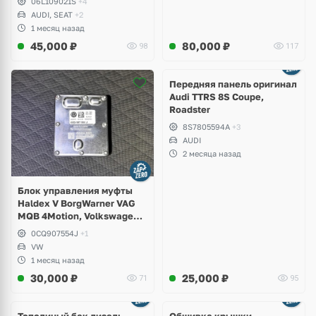
06L109021S
+4
AUDI, SEAT
+2
1 месяц назад
45,000
₽
80,000
₽
98
117
Ещё
2 фото
Передняя панель оригинал
Audi TTRS 8S Coupe,
Roadster
8S7805594A
+3
AUDI
2 месяца назад
Блок управления муфты
Haldex V BorgWarner VAG
MQB 4Motion, Volkswagen
Tiguan
0CQ907554J
+1
VW
1 месяц назад
30,000
₽
25,000
₽
71
95