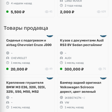
LAND ROVER
4 недели назад
2 года назад
5,500
₽
2,000
₽
45
609
Товары продавца
Ещё
8 фото
Сиденья с подогревом и
Кузов с документами Audi
airbag Chevrolet Cruze J300
RS3 8V Sedan рестайлинг
~
~
CHEVROLET
AUDI
1 месяц назад
1 месяц назад
20,000
₽
300,000
₽
49
75
Ещё
1 фото
Крепление глушителя
Бампер задний оригинал
BMW M3 E36, 320i, 323i,
Volkswagen Scirocco
325i, S50, M50, M52
дорест, цвет зеленый
~
1K8807417N
+2
~
VW
1 месяц назад
1 месяц назад