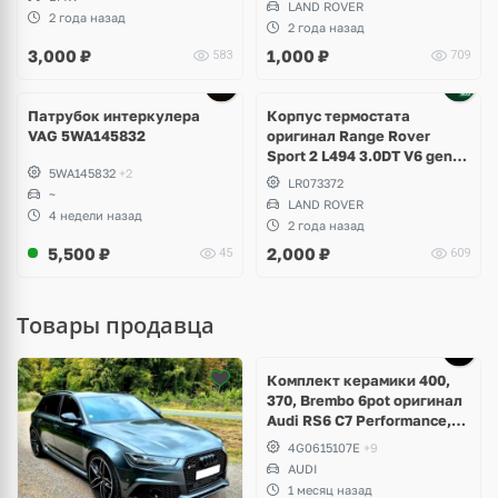
LAND ROVER
2 года назад
2 года назад
3,000
₽
1,000
₽
583
709
Патрубок интеркулера
Корпус термостата
VAG 5WA145832
оригинал Range Rover
Sport 2 L494 3.0DT V6 gen2
5WA145832
+2
Twin-turbo
LR073372
~
LAND ROVER
4 недели назад
2 года назад
5,500
₽
2,000
₽
45
609
Товары продавца
Ещё
5 фото
Комплект керамики 400,
370, Brembo 6pot оригинал
Audi RS6 C7 Performance,
RS7 V8 4.0 TFSI
4G0615107E
+9
AUDI
1 месяц назад