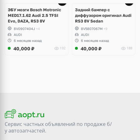
Ещё
1 фото
ЭБУ мозги Bosch Motronic
Задний бампер с
MED17.1.62 Audi 2.5 TFSI
диффузором оригинал Audi
Evo, DAZA, RS3 8V
RS3 8V Sedan
8V0907404J
+4
8V5807067M
+9
AUDI
AUDI
6 месяцев назад
6 месяцев назад
40,000
₽
40,000
₽
192
188
Сервис частных объявлений по продаже
б/
у
автозапчастей.