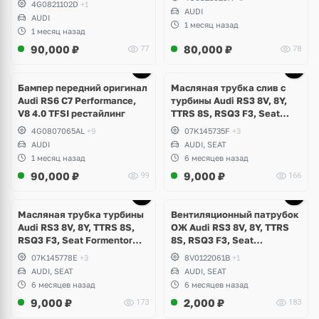
4G0821102D
+1
AUDI
AUDI
1 месяц назад
1 месяц назад
90,000
₽
80,000
₽
77
78
Бампер передний оригинал
Масляная трубка слив с
Audi RS6 C7 Performance,
турбины Audi RS3 8V, 8Y,
V8 4.0 TFSI рестайлинг
TTRS 8S, RSQ3 F3, Seat
Formentor Cupra 2.5 TFSI
4G0807065AL
+9
07K145735F
+3
Evo, DAZA, DNWA, DNWB
AUDI
AUDI, SEAT
1 месяц назад
6 месяцев назад
90,000
₽
9,000
₽
99
166
Масляная трубка турбины
Вентиляционный патрубок
Audi RS3 8V, 8Y, TTRS 8S,
ОЖ Audi RS3 8V, 8Y, TTRS
RSQ3 F3, Seat Formentor
8S, RSQ3 F3, Seat
Cupra 2.5 TFSI Evo, DAZA,
Formentor Cupra 2.5 TFSI
07K145778E
+3
8V0122061B
+1
DNWA, DNWB
Evo, DAZA, DNWA, DNWB
AUDI, SEAT
AUDI, SEAT
6 месяцев назад
6 месяцев назад
9,000
₽
2,000
₽
173
183