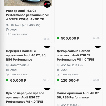
Разбор Audi RS6 C7
Performance рестайлинг, V8
4.0 TFSI CWUG, АКПП ZF
A6 Avant (4G5, 4GD, C7)
AUDI
1 месяц назад
500,000
₽
86
66
Ещё
1 фото
Передняя панель с
Декор салона Carbon
проекцией Audi A6 C7, S6,
оригинал Audi RS6 C7
RS6 Performance
Performance V8 4.0 TFSI
4G1857001E
+8
4G0864261AS
+9
AUDI
AUDI
1 месяц назад
1 месяц назад
60,000
₽
120,000
₽
67
88
Крыло переднее правое
Капот оригинал Audi A6 C7,
оригинал Audi RS6 C7
S6, RS6 Performance
Performance V8 4.0 TFSI
4G0823029A
+1