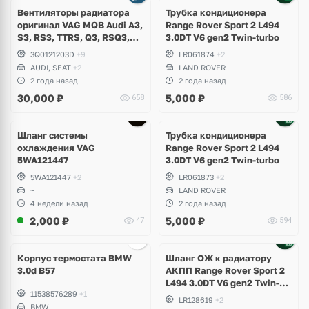
Вентиляторы радиатора
Трубка кондиционера
оригинал VAG MQB Audi A3,
Range Rover Sport 2 L494
S3, RS3, TTRS, Q3, RSQ3,
3.0DT V6 gen2 Twin-turbo
Volkswagen Tiguan 2,
3Q0121203D
+9
LR061874
+2
Allspace, Arteon, Passat B8,
AUDI, SEAT
+2
LAND ROVER
Multivan, Transporter T6,
2 года назад
2 года назад
Skoda Kodiaq, Karoq,
30,000
₽
5,000
₽
658
586
Superb
Шланг системы
Трубка кондиционера
охлаждения VAG
Range Rover Sport 2 L494
5WA121447
3.0DT V6 gen2 Twin-turbo
5WA121447
+2
LR061873
+2
~
LAND ROVER
4 недели назад
2 года назад
2,000
₽
5,000
₽
47
594
Корпус термостата BMW
Шланг ОЖ к радиатору
3.0d B57
АКПП Range Rover Sport 2
L494 3.0DT V6 gen2 Twin-
11538576289
+1
turbo
LR128619
+2
BMW