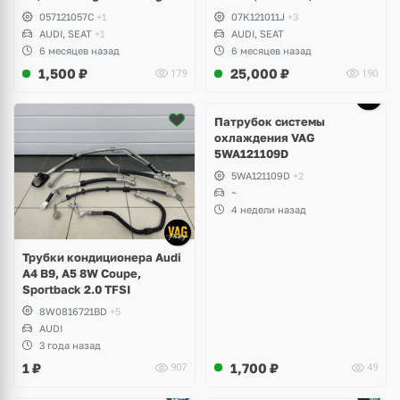
Seat Formentor Cupra 2.5
057121057C
+1
07K121011J
+3
TFSI DAZA, DNWA, CZGB
AUDI, SEAT
+1
AUDI, SEAT
6 месяцев назад
6 месяцев назад
1,500
₽
25,000
₽
179
190
Патрубок системы
охлаждения VAG
5WA121109D
5WA121109D
+2
~
4 недели назад
Трубки кондиционера Audi
A4 B9, A5 8W Coupe,
Sportback 2.0 TFSI
8W0816721BD
+5
AUDI
3 года назад
1
₽
1,700
₽
907
49