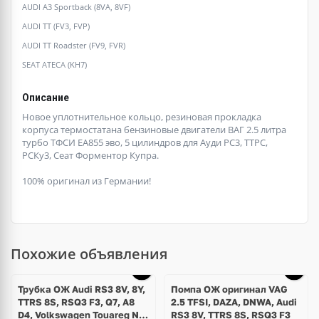
AUDI A3 Sportback (8VA, 8VF)
AUDI TT (FV3, FVP)
AUDI TT Roadster (FV9, FVR)
SEAT ATECA (KH7)
Описание
Новое уплотнительное кольцо, резиновая прокладка
корпуса термостатана бензиновые двигатели ВАГ 2.5 литра
турбо ТФСИ ЕА855 эво, 5 цилиндров для Ауди РС3, ТТРС,
РСКу3, Сеат Форментор Купра.
100% оригинал из Германии!
Похожие объявления
Трубка ОЖ Audi RS3 8V, 8Y,
Помпа ОЖ оригинал VAG
TTRS 8S, RSQ3 F3, Q7, A8
2.5 TFSI, DAZA, DNWA, Audi
D4, Volkswagen Touareg NF,
RS3 8V, TTRS 8S, RSQ3 F3