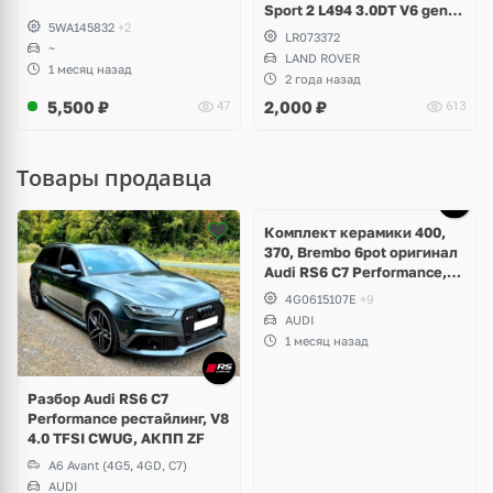
Sport 2 L494 3.0DT V6 gen2
5WA145832
+2
Twin-turbo
LR073372
~
LAND ROVER
1 месяц назад
2 года назад
5,500
₽
2,000
₽
47
613
Товары продавца
Ещё
5 фото
Комплект керамики 400,
370, Brembo 6pot оригинал
Audi RS6 C7 Performance,
RS7 V8 4.0 TFSI
4G0615107E
+9
AUDI
1 месяц назад
Разбор Audi RS6 C7
Performance рестайлинг, V8
4.0 TFSI CWUG, АКПП ZF
A6 Avant (4G5, 4GD, C7)
AUDI