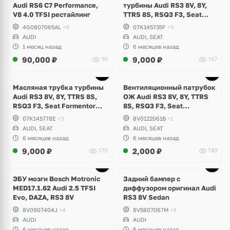
Audi RS6 C7 Performance,
турбины Audi RS3 8V, 8Y,
V8 4.0 TFSI рестайлинг
TTRS 8S, RSQ3 F3, Seat
Formentor Cupra 2.5 TFSI
4G0807065AL
+9
07K145735F
+3
Evo, DAZA, DNWA, DNWB
AUDI
AUDI, SEAT
1 месяц назад
6 месяцев назад
90,000
₽
9,000
₽
99
167
Масляная трубка турбины
Вентиляционный патрубок
Audi RS3 8V, 8Y, TTRS 8S,
ОЖ Audi RS3 8V, 8Y, TTRS
RSQ3 F3, Seat Formentor
8S, RSQ3 F3, Seat
Cupra 2.5 TFSI Evo, DAZA,
Formentor Cupra 2.5 TFSI
07K145778E
+3
8V0122061B
+1
DNWA, DNWB
Evo, DAZA, DNWA, DNWB
AUDI, SEAT
AUDI, SEAT
6 месяцев назад
6 месяцев назад
9,000
₽
2,000
₽
173
183
Ещё
1 фото
ЭБУ мозги Bosch Motronic
Задний бампер с
MED17.1.62 Audi 2.5 TFSI
диффузором оригинал Audi
Evo, DAZA, RS3 8V
RS3 8V Sedan
8V0907404J
+4
8V5807067M
+9
AUDI
AUDI
6 месяцев назад
6 месяцев назад