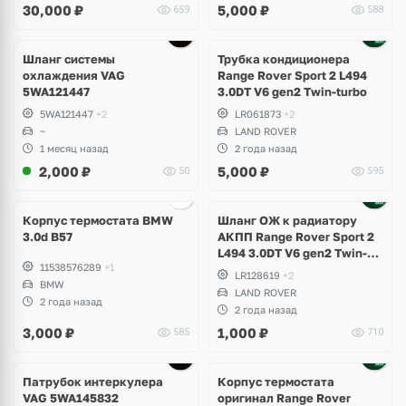
30,000
₽
5,000
₽
659
588
Superb
Шланг системы
Трубка кондиционера
охлаждения VAG
Range Rover Sport 2 L494
5WA121447
3.0DT V6 gen2 Twin-turbo
5WA121447
+2
LR061873
+2
~
LAND ROVER
1 месяц назад
2 года назад
2,000
₽
5,000
₽
50
595
Корпус термостата BMW
Шланг ОЖ к радиатору
3.0d B57
АКПП Range Rover Sport 2
L494 3.0DT V6 gen2 Twin-
11538576289
+1
turbo
LR128619
+2
BMW
LAND ROVER
2 года назад
2 года назад
3,000
₽
1,000
₽
585
710
Патрубок интеркулера
Корпус термостата
VAG 5WA145832
оригинал Range Rover