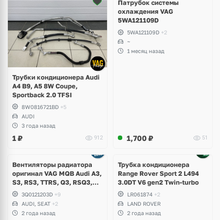
Патрубок системы
охлаждения VAG
5WA121109D
5WA121109D
+2
~
1 месяц назад
Трубки кондиционера Audi
A4 B9, A5 8W Coupe,
Sportback 2.0 TFSI
8W0816721BD
+5
AUDI
3 года назад
1
₽
1,700
₽
912
51
Вентиляторы радиатора
Трубка кондиционера
оригинал VAG MQB Audi A3,
Range Rover Sport 2 L494
S3, RS3, TTRS, Q3, RSQ3,
3.0DT V6 gen2 Twin-turbo
Volkswagen Tiguan 2,
3Q0121203D
+9
LR061874
+2
Allspace, Arteon, Passat B8,
AUDI, SEAT
+2
LAND ROVER
Multivan, Transporter T6,
2 года назад
2 года назад
Skoda Kodiaq, Karoq,