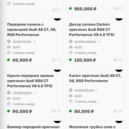
1 месяц назад
500,000
₽
87
67
Ещё
1 фото
Передняя панель с
Декор салона Carbon
проекцией Audi A6 C7, S6,
оригинал Audi RS6 C7
RS6 Performance
Performance V8 4.0 TFSI
4G1857001E
+8
4G0864261AS
+9
AUDI
AUDI
1 месяц назад
1 месяц назад
60,000
₽
120,000
₽
70
89
Крыло переднее правое
Капот оригинал Audi A6 C7,
оригинал Audi RS6 C7
S6, RS6 Performance
Performance V8 4.0 TFSI
4G0823029A
+1
4G0821102D
+1
AUDI
AUDI
1 месяц назад
1 месяц назад
90,000
₽
80,000
₽
78
80
Бампер передний оригинал
Масляная трубка слив с