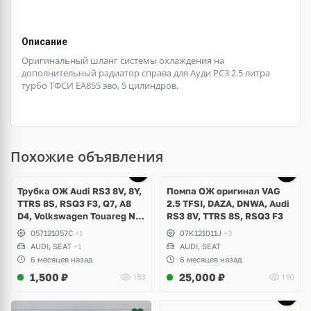
Описание
Оригинальный шланг системы охлаждения на
дополнительный радиатор справа для Ауди РС3 2.5 литра
турбо ТФСИ ЕА855 эво, 5 цилиндров.
Похожие объявления
Трубка ОЖ Audi RS3 8V, 8Y,
Помпа ОЖ оригинал VAG
TTRS 8S, RSQ3 F3, Q7, A8
2.5 TFSI, DAZA, DNWA, Audi
D4, Volkswagen Touareg NF,
RS3 8V, TTRS 8S, RSQ3 F3
Seat Formentor Cupra 2.5
057121057C
+1
07K121011J
+3
TFSI DAZA, DNWA, CZGB
AUDI, SEAT
+1
AUDI, SEAT
6 месяцев назад
6 месяцев назад
1,500
₽
25,000
₽
183
190