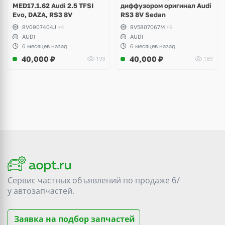
MED17.1.62 Audi 2.5 TFSI
диффузором оригинал Audi
Evo, DAZA, RS3 8V
RS3 8V Sedan
8V0907404J
+4
8V5807067M
+9
AUDI
AUDI
6 месяцев назад
6 месяцев назад
40,000
₽
40,000
₽
193
189
Сервис частных объявлений по продаже
б/
у
автозапчастей.
Заявка на подбор запчастей