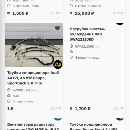
AUDI, SEAT
+1
AUDI, SEAT
6 месяцев назад
6 месяцев назад
1,500
₽
25,000
₽
182
190
Патрубок системы
охлаждения VAG
5WA121109D
5WA121109D
+2
~
4 недели назад
Трубки кондиционера Audi
A4 B9, A5 8W Coupe,
Sportback 2.0 TFSI
8W0816721BD
+5
AUDI
3 года назад
1
₽
1,700
₽
908
50
Вентиляторы радиатора
Трубка кондиционера
оригинал VAG MQB Audi A3,
Range Rover Sport 2 L494