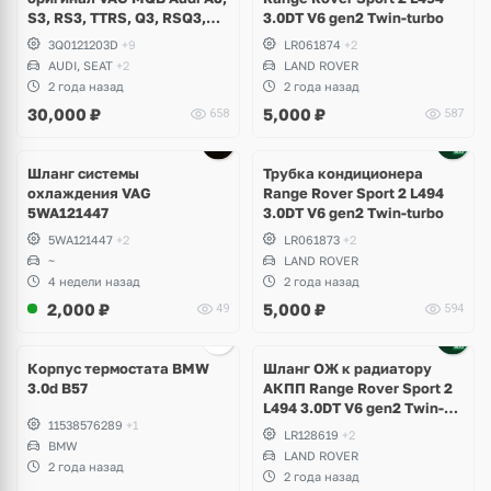
S3, RS3, TTRS, Q3, RSQ3,
3.0DT V6 gen2 Twin-turbo
Volkswagen Tiguan 2,
3Q0121203D
+9
LR061874
+2
Allspace, Arteon, Passat B8,
AUDI, SEAT
+2
LAND ROVER
Multivan, Transporter T6,
2 года назад
2 года назад
Skoda Kodiaq, Karoq,
30,000
₽
5,000
₽
658
587
Superb
Шланг системы
Трубка кондиционера
охлаждения VAG
Range Rover Sport 2 L494
5WA121447
3.0DT V6 gen2 Twin-turbo
5WA121447
+2
LR061873
+2
~
LAND ROVER
4 недели назад
2 года назад
2,000
₽
5,000
₽
49
594
Корпус термостата BMW
Шланг ОЖ к радиатору
3.0d B57
АКПП Range Rover Sport 2
L494 3.0DT V6 gen2 Twin-
11538576289
+1
turbo
LR128619
+2
BMW
LAND ROVER
2 года назад
2 года назад