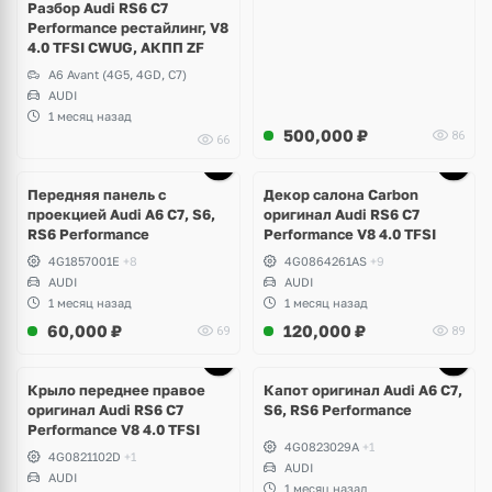
Разбор Audi RS6 C7
Performance рестайлинг, V8
4.0 TFSI CWUG, АКПП ZF
A6 Avant (4G5, 4GD, C7)
AUDI
1 месяц назад
500,000
₽
86
66
Ещё
1 фото
Передняя панель с
Декор салона Carbon
проекцией Audi A6 C7, S6,
оригинал Audi RS6 C7
RS6 Performance
Performance V8 4.0 TFSI
4G1857001E
+8
4G0864261AS
+9
AUDI
AUDI
1 месяц назад
1 месяц назад
60,000
₽
120,000
₽
69
89
Крыло переднее правое
Капот оригинал Audi A6 C7,
оригинал Audi RS6 C7
S6, RS6 Performance
Performance V8 4.0 TFSI
4G0823029A
+1
4G0821102D
+1
AUDI
AUDI
1 месяц назад