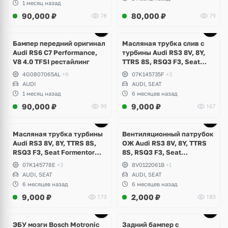
1 месяц назад
90,000
₽
80,000
₽
78
79
Бампер передний оригинал
Масляная трубка слив с
Audi RS6 C7 Performance,
турбины Audi RS3 8V, 8Y,
V8 4.0 TFSI рестайлинг
TTRS 8S, RSQ3 F3, Seat
Formentor Cupra 2.5 TFSI
4G0807065AL
+9
07K145735F
+3
Evo, DAZA, DNWA, DNWB
AUDI
AUDI, SEAT
1 месяц назад
6 месяцев назад
90,000
₽
9,000
₽
99
167
Масляная трубка турбины
Вентиляционный патрубок
Audi RS3 8V, 8Y, TTRS 8S,
ОЖ Audi RS3 8V, 8Y, TTRS
RSQ3 F3, Seat Formentor
8S, RSQ3 F3, Seat
Cupra 2.5 TFSI Evo, DAZA,
Formentor Cupra 2.5 TFSI
07K145778E
+3
8V0122061B
+1
DNWA, DNWB
Evo, DAZA, DNWA, DNWB
AUDI, SEAT
AUDI, SEAT
6 месяцев назад
6 месяцев назад
9,000
₽
2,000
₽
173
183
Ещё
1 фото
ЭБУ мозги Bosch Motronic
Задний бампер с