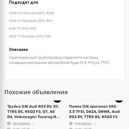
Подходит для
AUDI A3 Limousine (8VS, 8VM)
AUDI A3 Sportback (8VA, 8VF)
AUDI TT (FV3, FVP)
AUDI TT Roadster (FV9, FVR)
Описание
Оригинальный трубопровод хладагента системы
кондиционирования автомобиля Ауди РС3, РСКу3, ТТРС.
Похожие объявления
Трубка ОЖ Audi RS3 8V, 8Y,
Помпа ОЖ оригинал VAG
TTRS 8S, RSQ3 F3, Q7, A8
2.5 TFSI, DAZA, DNWA, Audi
D4, Volkswagen Touareg NF,
RS3 8V, TTRS 8S, RSQ3 F3
Seat Formentor Cupra 2.5
057121057C
+1
07K121011J
+3
TFSI DAZA, DNWA, CZGB