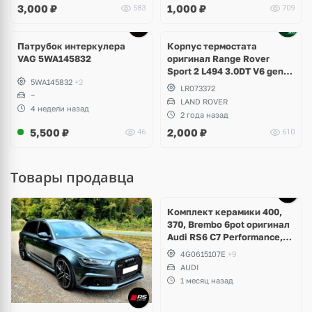
3,000
₽
1,000
₽
583
709
Патрубок интеркулера
Корпус термостата
VAG 5WA145832
оригинал Range Rover
Sport 2 L494 3.0DT V6 gen2
5WA145832
+2
Twin-turbo
LR073372
~
LAND ROVER
4 недели назад
2 года назад
5,500
₽
2,000
₽
46
610
Товары продавца
Ещё
5 фото
Комплект керамики 400,
370, Brembo 6pot оригинал
Audi RS6 C7 Performance,
RS7 V8 4.0 TFSI
4G0615107E
+9
AUDI
1 месяц назад