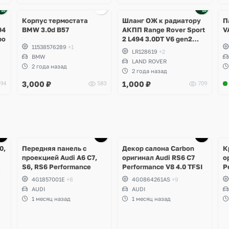
Корпус термостата
Шланг ОЖ к радиатору
П
94
BMW 3.0d B57
АКПП Range Rover Sport
V
bo
2 L494 3.0DT V6 gen2
11538576289
+1
Twin-turbo
LR128619
+2
BMW
LAND ROVER
2 года назад
2 года назад
3,000
₽
1,000
₽
94
583
709
Ещё
1 фото
0,
Передняя панель с
Декор салона Carbon
К
проекцией Audi A6 C7,
оригинал Audi RS6 C7
о
S6, RS6 Performance
Performance V8 4.0 TFSI
P
0
4G1857001E
+8
4G0864261AS
+9
AUDI
AUDI
1 месяц назад
1 месяц назад