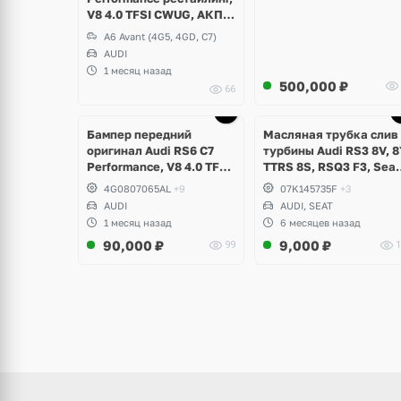
V8 4.0 TFSI CWUG, АКПП
ZF
A6 Avant (4G5, 4GD, C7)
AUDI
1 месяц назад
500,000
₽
66
щё
ото
Бампер передний
Масляная трубка слив 
оригинал Audi RS6 C7
турбины Audi RS3 8V, 8
Performance, V8 4.0 TFSI
TTRS 8S, RSQ3 F3, Seat
рестайлинг
Formentor Cupra 2.5 TF
4G0807065AL
+9
07K145735F
+3
Evo, DAZA, DNWA, DNW
AUDI
AUDI, SEAT
1 месяц назад
6 месяцев назад
90,000
₽
9,000
₽
99
1