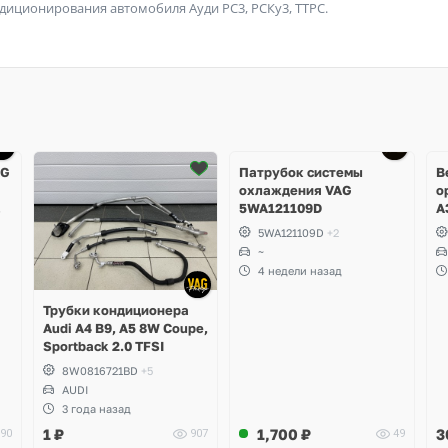
иционирования автомобиля Ауди РС3, РСКу3, ТТРС.
Ещё
4 фото
AG
Патрубок системы
В
охлаждения VAG
о
5WA121109D
A
R
5WA121109D
+2
T
~
A
4 недели назад
M
S
Трубки кондиционера
S
Audi A4 B9, A5 8W Coupe,
Sportback 2.0 TFSI
8W0816721BD
+5
AUDI
3 года назад
1
₽
1,700
₽
3
90
907
49