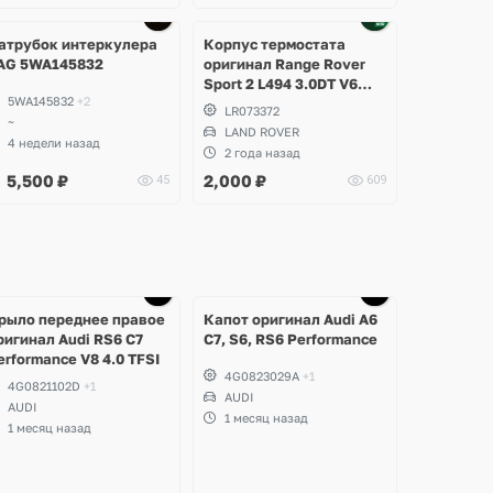
Ещё
2 фото
атрубок интеркулера
Корпус термостата
AG 5WA145832
оригинал Range Rover
Sport 2 L494 3.0DT V6
5WA145832
+2
gen2 Twin-turbo
LR073372
~
LAND ROVER
4 недели назад
2 года назад
5,500
₽
2,000
₽
45
609
Ещё
Ещё
5 фото
3 фото
рыло переднее правое
Капот оригинал Audi A6
ригинал Audi RS6 C7
C7, S6, RS6 Performance
erformance V8 4.0 TFSI
4G0823029A
+1
4G0821102D
+1
AUDI
AUDI
1 месяц назад
1 месяц назад