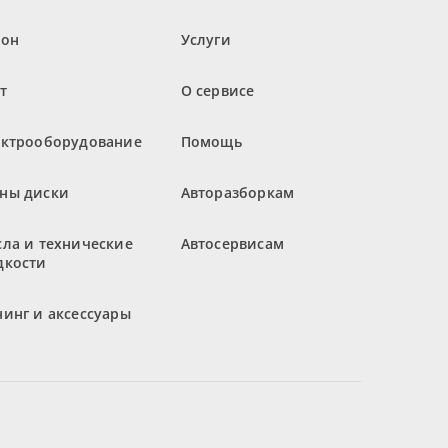
лон
Услуги
т
О сервисе
ектрооборудование
Помощь
ны диски
Авторазборкам
ла и технические
Автосервисам
дкости
инг и аксессуары