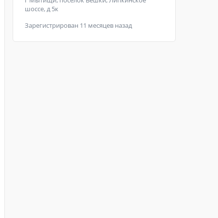
г Мытищи, поселок Вешки, Липкинское
шоссе, д 5к
Зарегистрирован 11 месяцев назад