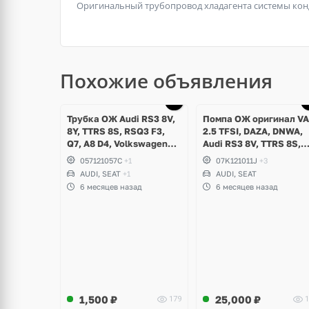
Оригинальный трубопровод хладагента системы конд
Похожие объявления
Трубка ОЖ Audi RS3 8V,
Помпа ОЖ оригинал V
8Y, TTRS 8S, RSQ3 F3,
2.5 TFSI, DAZA, DNWA,
Q7, A8 D4, Volkswagen
Audi RS3 8V, TTRS 8S,
Touareg NF, Seat
RSQ3 F3
057121057C
+1
07K121011J
+3
Formentor Cupra 2.5 TFSI
AUDI, SEAT
+1
AUDI, SEAT
DAZA, DNWA, CZGB
6 месяцев назад
6 месяцев назад
1,500
₽
25,000
₽
179
1