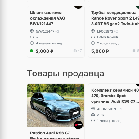
Ещё
2 фото
Шланг системы
Трубка кондиционера
охлаждения VAG
Range Rover Sport 2 L4
5WA121447
3.0DT V6 gen2 Twin-tur
5WA121447
+2
LR061873
+2
~
LAND ROVER
4 недели назад
2 года назад
2,000
₽
5,000
₽
47
5
Товары продавца
Ещё
Ещё
5 фото
3 фото
Комплект керамики 40
370, Brembo 6pot
оригинал Audi RS6 C7
Performance, RS7 V8 4.
4G0615107E
+9
TFSI
AUDI
1 месяц назад
Разбор Audi RS6 C7
Performance рестайлинг,