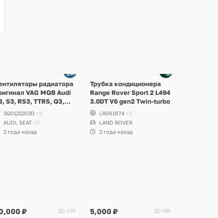
ентиляторы радиатора
Трубка кондиционера
ригинал VAG MQB Audi
Range Rover Sport 2 L494
3, S3, RS3, TTRS, Q3,
3.0DT V6 gen2 Twin-turbo
SQ3, Volkswagen
3Q0121203D
+9
LR061874
+2
iguan 2, Allspace,
AUDI, SEAT
+2
LAND ROVER
rteon, Passat B8,
2 года назад
2 года назад
ultivan, Transporter T6,
koda Kodiaq, Karoq,
uperb
0,000
₽
5,000
₽
658
586