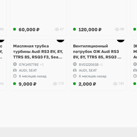
60,000
₽
120,000
₽
86
67
88
с
Масляная трубка
Вентиляционный
Э
Y,
турбины Audi RS3 8V, 8Y,
патрубок ОЖ Audi RS3
M
TTRS 8S, RSQ3 F3, Seat
8V, 8Y, TTRS 8S, RSQ3 F3,
A
SI
Formentor Cupra 2.5 TFSI
Seat Formentor Cupra 2.5
R
07K145778E
+3
8V0122061B
+1
B
Evo, DAZA, DNWA, DNWB
TFSI Evo, DAZA, DNWA,
AUDI, SEAT
AUDI, SEAT
DNWB
6 месяцев назад
6 месяцев назад
9,000
₽
2,000
₽
66
173
183