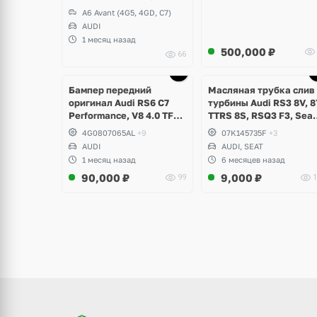
ZF
A6 Avant (4G5, 4GD, C7)
AUDI
1 месяц назад
500,000
₽
66
щё
ото
Бампер передний
Масляная трубка слив 
оригинал Audi RS6 C7
турбины Audi RS3 8V, 8
Performance, V8 4.0 TFSI
TTRS 8S, RSQ3 F3, Seat
рестайлинг
Formentor Cupra 2.5 TF
4G0807065AL
+9
07K145735F
+3
Evo, DAZA, DNWA, DNW
AUDI
AUDI, SEAT
1 месяц назад
6 месяцев назад
90,000
₽
9,000
₽
99
1