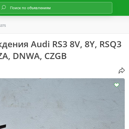
5375
дения Audi RS3 8V, 8Y, RSQ3
DAZA, DNWA, CZGB