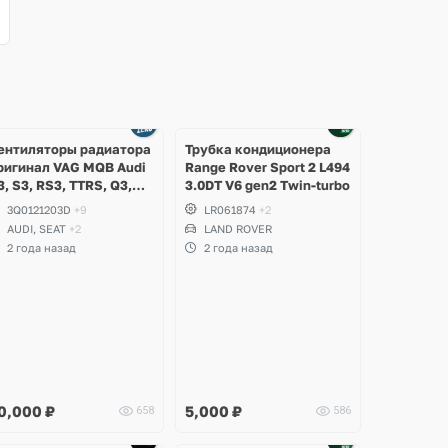
ентиляторы радиатора
Трубка кондиционера
ригинал VAG MQB Audi
Range Rover Sport 2 L494
3, S3, RS3, TTRS, Q3,
3.0DT V6 gen2 Twin-turbo
SQ3, Volkswagen
3Q0121203D
+9
LR061874
+2
iguan 2, Allspace,
AUDI, SEAT
+2
LAND ROVER
rteon, Passat B8,
2 года назад
2 года назад
ultivan, Transporter T6,
koda Kodiaq, Karoq,
uperb
0,000
₽
5,000
₽
658
586
Ещё