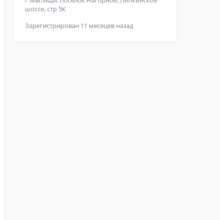
г Мытищи, поселок Нагорное, Липкинское
шоссе, стр 5К
Зарегистрирован 11 месяцев назад