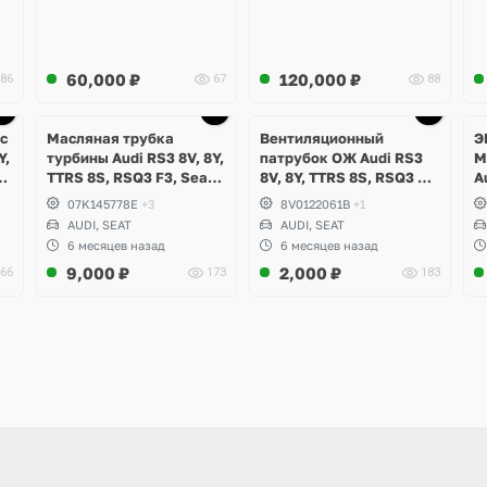
60,000
₽
120,000
₽
86
67
88
с
Масляная трубка
Вентиляционный
Э
Y,
турбины Audi RS3 8V, 8Y,
патрубок ОЖ Audi RS3
M
TTRS 8S, RSQ3 F3, Seat
8V, 8Y, TTRS 8S, RSQ3 F3,
A
SI
Formentor Cupra 2.5 TFSI
Seat Formentor Cupra 2.5
R
07K145778E
+3
8V0122061B
+1
B
Evo, DAZA, DNWA, DNWB
TFSI Evo, DAZA, DNWA,
AUDI, SEAT
AUDI, SEAT
DNWB
6 месяцев назад
6 месяцев назад
9,000
₽
2,000
₽
66
173
183