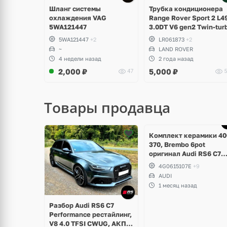
2 фото
Шланг системы
Трубка кондиционера
охлаждения VAG
Range Rover Sport 2 L4
5WA121447
3.0DT V6 gen2 Twin-tur
5WA121447
+2
LR061873
+2
~
LAND ROVER
4 недели назад
2 года назад
2,000
₽
5,000
₽
47
5
Товары продавца
Ещё
Ещё
5 фото
3 фото
Комплект керамики 40
370, Brembo 6pot
оригинал Audi RS6 C7
Performance, RS7 V8 4.
4G0615107E
+9
TFSI
AUDI
1 месяц назад
Разбор Audi RS6 C7
Performance рестайлинг,
V8 4.0 TFSI CWUG, АКПП