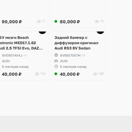
90,000
₽
80,000
₽
77
79
Ещё
Ещё
7 фото
1 фото
БУ мозги Bosch
Задний бампер с
otronic MED17.1.62
диффузором оригинал
udi 2.5 TFSI Evo, DAZA,
Audi RS3 8V Sedan
S3 8V
8V0907404J
+4
8V5807067M
+9
AUDI
AUDI
6 месяцев назад
6 месяцев назад
40,000
₽
40,000
₽
192
188