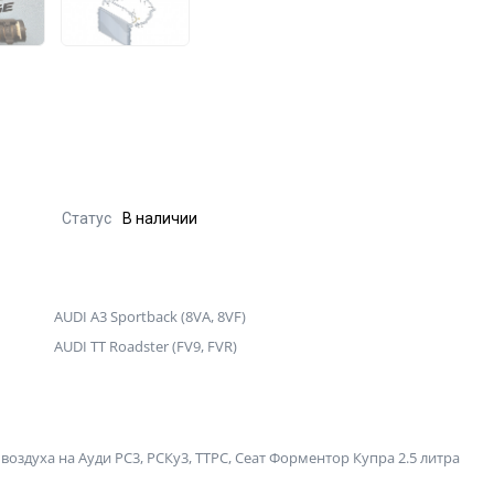
Статус
В наличии
AUDI A3 Sportback (8VA, 8VF)
AUDI TT Roadster (FV9, FVR)
здуха на Ауди РС3, РСКу3, ТТРС, Cеат Форментор Купра 2.5 литра