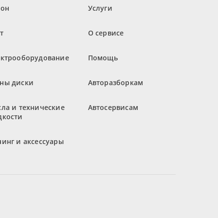
лон
Услуги
т
О сервисе
ектрооборудование
Помощь
ны диски
Авторазборкам
ла и технические
Автосервисам
дкости
инг и аксессуары