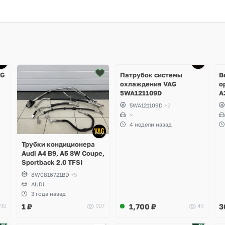
Ещё
4 фото
AG
Патрубок системы
В
охлаждения VAG
о
5WA121109D
A
R
5WA121109D
+2
T
~
A
4 недели назад
M
S
Трубки кондиционера
S
Audi A4 B9, A5 8W Coupe,
Sportback 2.0 TFSI
8W0816721BD
+5
AUDI
3 года назад
1
₽
1,700
₽
3
90
907
49