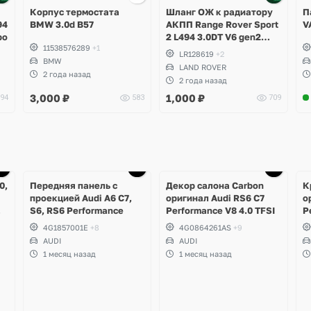
Корпус термостата
Шланг ОЖ к радиатору
П
94
BMW 3.0d B57
АКПП Range Rover Sport
V
bo
2 L494 3.0DT V6 gen2
11538576289
+1
Twin-turbo
LR128619
+2
BMW
LAND ROVER
2 года назад
2 года назад
3,000
₽
1,000
₽
94
583
709
Ещё
1 фото
0,
Передняя панель с
Декор салона Carbon
К
проекцией Audi A6 C7,
оригинал Audi RS6 C7
о
S6, RS6 Performance
Performance V8 4.0 TFSI
P
0
4G1857001E
+8
4G0864261AS
+9
AUDI
AUDI
1 месяц назад
1 месяц назад