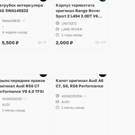
2 фото
атрубок интеркулера
Корпус термостата
AG 5WA145832
оригинал Range Rover
Sport 2 L494 3.0DT V6
5WA145832
+2
gen2 Twin-turbo
LR073372
~
LAND ROVER
4 недели назад
2 года назад
5,500
₽
2,000
₽
45
609
Ещё
Ещё
5 фото
3 фото
рыло переднее правое
Капот оригинал Audi A6
ригинал Audi RS6 C7
C7, S6, RS6 Performance
erformance V8 4.0 TFSI
4G0823029A
+1
4G0821102D
+1
AUDI
AUDI
1 месяц назад
1 месяц назад