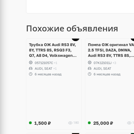
Похожие объявления
Трубка ОЖ Audi RS3 8V,
Помпа ОЖ оригинал V
8Y, TTRS 8S, RSQ3 F3,
2.5 TFSI, DAZA, DNWA,
Q7, A8 D4, Volkswagen
Audi RS3 8V, TTRS 8S,
Touareg NF, Seat
RSQ3 F3
057121057C
+1
07K121011J
+3
Formentor Cupra 2.5 TFSI
AUDI, SEAT
+1
AUDI, SEAT
DAZA, DNWA, CZGB
6 месяцев назад
6 месяцев назад
1,500
₽
25,000
₽
180
1
Ещё