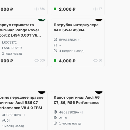
,000
₽
2,000
₽
586
47
Ещё
2 фото
орпус термостата
Патрубок интеркулера
ригинал Range Rover
VAG 5WA145834
port 2 L494 3.0DT V6
5WA145834
+2
en2 Twin-turbo
LR073372
~
LAND ROVER
4 недели назад
2 года назад
,000
₽
4,000
₽
609
30
Ещё
Ещё
5 фото
3 фото
рыло переднее правое
Капот оригинал Audi A6
ригинал Audi RS6 C7
C7, S6, RS6 Performance
erformance V8 4.0 TFSI
4G0823029A
+1
4G0821102D
+1
AUDI
AUDI
1 месяц назад
1 месяц назад