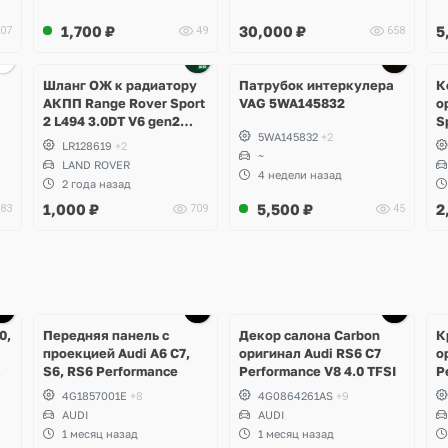
1,700
₽
30,000
₽
5
07
49
658
Шланг ОЖ к радиатору
Патрубок интеркулера
К
АКПП Range Rover Sport
VAG 5WA145832
о
2 L494 3.0DT V6 gen2
S
5WA145832
+2
Twin-turbo
g
LR128619
+2
~
LAND ROVER
4 недели назад
2 года назад
1,000
₽
5,500
₽
2
83
709
45
Ещё
1 фото
0,
Передняя панель с
Декор салона Carbon
К
проекцией Audi A6 C7,
оригинал Audi RS6 C7
о
S6, RS6 Performance
Performance V8 4.0 TFSI
P
0
4G1857001E
+8
4G0864261AS
+9
AUDI
AUDI
1 месяц назад
1 месяц назад