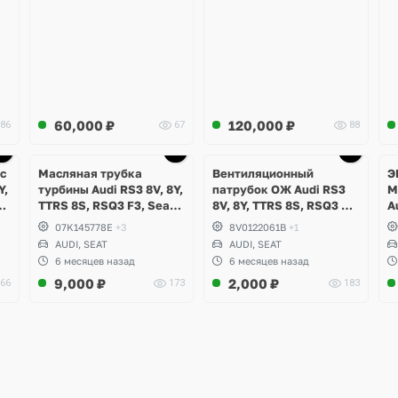
60,000
₽
120,000
₽
86
67
88
с
Масляная трубка
Вентиляционный
Э
Y,
турбины Audi RS3 8V, 8Y,
патрубок ОЖ Audi RS3
M
TTRS 8S, RSQ3 F3, Seat
8V, 8Y, TTRS 8S, RSQ3 F3,
A
SI
Formentor Cupra 2.5 TFSI
Seat Formentor Cupra 2.5
R
07K145778E
+3
8V0122061B
+1
B
Evo, DAZA, DNWA, DNWB
TFSI Evo, DAZA, DNWA,
AUDI, SEAT
AUDI, SEAT
DNWB
6 месяцев назад
6 месяцев назад
9,000
₽
2,000
₽
66
173
183