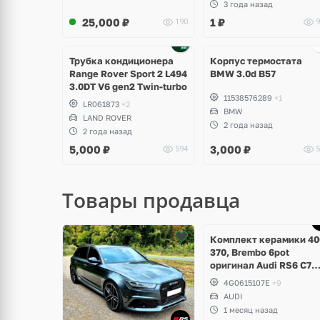
3 года назад
25,000
₽
1
₽
190
9
Ещё
2 фото
Трубка кондиционера
Корпус термостата
Range Rover Sport 2 L494
BMW 3.0d B57
3.0DT V6 gen2 Twin-turbo
11538576289
+1
LR061873
+2
BMW
LAND ROVER
2 года назад
2 года назад
5,000
₽
3,000
₽
594
5
Товары продавца
Ещё
Ещё
5 фото
3 фото
Комплект керамики 40
370, Brembo 6pot
оригинал Audi RS6 C7
Performance, RS7 V8 4.
4G0615107E
+9
TFSI
AUDI
1 месяц назад