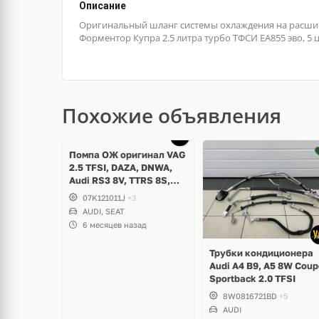
Описание
Оригинальный шланг системы охлаждения на расшири
Форментор Купра 2.5 литра турбо ТФСИ ЕА855 эво, 5 
Похожие объявления
Помпа ОЖ оригинал VAG
2.5 TFSI, DAZA, DNWA,
Audi RS3 8V, TTRS 8S,
RSQ3 F3
07K121011J
+3
AUDI, SEAT
6 месяцев назад
Трубки кондиционера
Audi A4 B9, A5 8W Coup
Sportback 2.0 TFSI
8W0816721BD
+5
AUDI