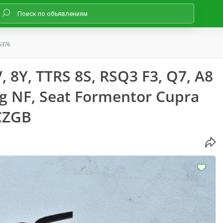
5376
 8Y, TTRS 8S, RSQ3 F3, Q7, A8
g NF, Seat Formentor Cupra
CZGB