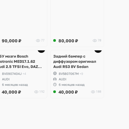
90,000
₽
80,000
₽
77
78
Ещё
Ещё
7 фото
1 фото
БУ мозги Bosch
Задний бампер с
otronic MED17.1.62
диффузором оригинал
udi 2.5 TFSI Evo, DAZA,
Audi RS3 8V Sedan
S3 8V
8V0907404J
+4
8V5807067M
+9
AUDI
AUDI
6 месяцев назад
6 месяцев назад
40,000
₽
40,000
₽
192
188