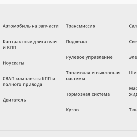
Автомобиль на запчасти
Трансмиссия
Са
Контрактные двигатели
Подвеска
Све
и КПП
Рулевое управление
Эл
Ноускаты
Топливная и выхлопная
Ши
СВАП комплекты КПП и
системы
полного привода
Мас
Тормозная система
жи
Двигатель
Кузов
Тюн