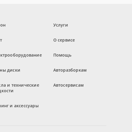
лон
Услуги
т
О сервисе
ектрооборудование
Помощь
ны диски
Авторазборкам
ла и технические
Автосервисам
дкости
инг и аксессуары