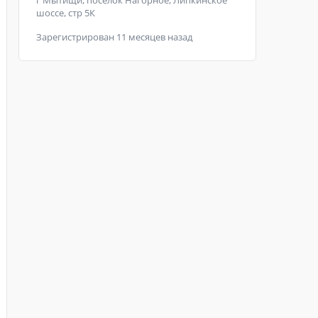
г Мытищи, поселок Нагорное, Липкинское
шоссе, стр 5К
Зарегистрирован 11 месяцев назад