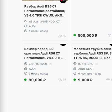
Разбор Audi RS6 C7
Performance рестайлинг,
V8 4.0 TFSI CWUG, АКПП
ZF
A6 Avant (4G5, 4GD, C7)
AUDI
1 месяц назад
500,000
₽
66
щё
ото
Бампер передний
Масляная трубка слив 
оригинал Audi RS6 C7
турбины Audi RS3 8V, 8
Performance, V8 4.0 TFSI
TTRS 8S, RSQ3 F3, Seat
рестайлинг
Formentor Cupra 2.5 TF
4G0807065AL
+9
07K145735F
+3
Evo, DAZA, DNWA, DNW
AUDI
AUDI, SEAT
1 месяц назад
6 месяцев назад
90,000
₽
9,000
₽
99
1