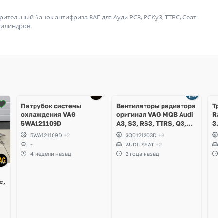
тельный бачок антифриза ВАГ для Ауди РС3, РСКу3, ТТРС, Cеат
цилиндров.
Ещё
4 фото
Патрубок системы
Вентиляторы радиатора
Т
охлаждения VAG
оригинал VAG MQB Audi
R
5WA121109D
A3, S3, RS3, TTRS, Q3,
3
RSQ3, Volkswagen
5WA121109D
+2
3Q0121203D
+9
Tiguan 2, Allspace,
~
AUDI, SEAT
+2
Arteon, Passat B8,
4 недели назад
2 года назад
Multivan, Transporter T6,
Skoda Kodiaq, Karoq,
Superb
e,