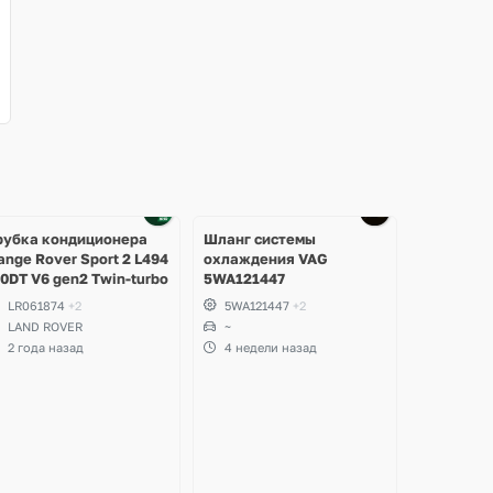
рубка кондиционера
Шланг системы
ange Rover Sport 2 L494
охлаждения VAG
.0DT V6 gen2 Twin-turbo
5WA121447
LR061874
+2
5WA121447
+2
LAND ROVER
~
2 года назад
4 недели назад