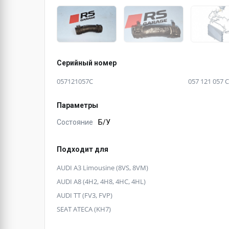
Серийный номер
057121057C
057 121 057 C
Параметры
Состояние
Б/У
Подходит для
AUDI A3 Limousine (8VS, 8VM)
AUDI A8 (4H2, 4H8, 4HC, 4HL)
AUDI TT (FV3, FVP)
SEAT ATECA (KH7)