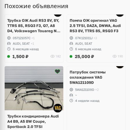
Похожие объявления
Трубка ОЖ Audi RS3 8V, 8Y,
Помпа ОЖ оригинал VAG
TTRS 8S, RSQ3 F3, Q7, A8
2.5 TFSI, DAZA, DNWA, Audi
D4, Volkswagen Touareg NF,
RS3 8V, TTRS 8S, RSQ3 F3
Seat Formentor Cupra 2.5
057121057C
+1
07K121011J
+3
TFSI DAZA, DNWA, CZGB
AUDI, SEAT
+1
AUDI, SEAT
6 месяцев назад
6 месяцев назад
1,500
₽
25,000
₽
182
190
Патрубок системы
охлаждения VAG
5WA121109D
5WA121109D
+2
~
4 недели назад
Трубки кондиционера Audi
A4 B9, A5 8W Coupe,
Sportback 2.0 TFSI