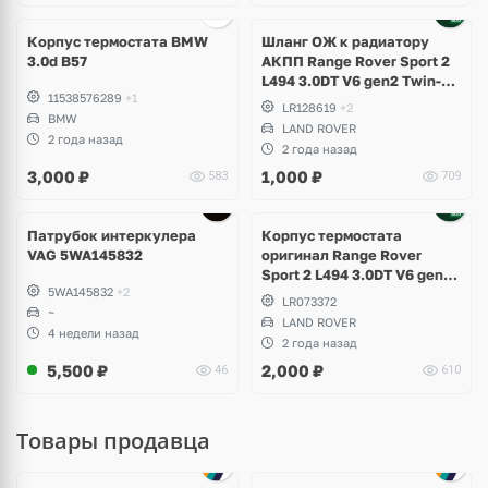
Корпус термостата BMW
Шланг ОЖ к радиатору
3.0d B57
АКПП Range Rover Sport 2
L494 3.0DT V6 gen2 Twin-
11538576289
+1
turbo
LR128619
+2
BMW
LAND ROVER
2 года назад
2 года назад
3,000
₽
1,000
₽
583
709
Патрубок интеркулера
Корпус термостата
VAG 5WA145832
оригинал Range Rover
Sport 2 L494 3.0DT V6 gen2
5WA145832
+2
Twin-turbo
LR073372
~
LAND ROVER
4 недели назад
2 года назад
5,500
₽
2,000
₽
46
610
Товары продавца