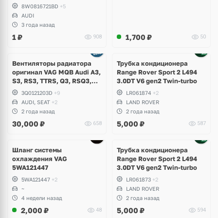
8W0816721BD
+5
AUDI
3 года назад
1
₽
1,700
₽
908
50
Вентиляторы радиатора
Трубка кондиционера
оригинал VAG MQB Audi A3,
Range Rover Sport 2 L494
S3, RS3, TTRS, Q3, RSQ3,
3.0DT V6 gen2 Twin-turbo
Volkswagen Tiguan 2,
3Q0121203D
+9
LR061874
+2
Allspace, Arteon, Passat B8,
AUDI, SEAT
+2
LAND ROVER
Multivan, Transporter T6,
2 года назад
2 года назад
Skoda Kodiaq, Karoq,
30,000
₽
5,000
₽
658
587
Superb
Шланг системы
Трубка кондиционера
охлаждения VAG
Range Rover Sport 2 L494
5WA121447
3.0DT V6 gen2 Twin-turbo
5WA121447
+2
LR061873
+2
~
LAND ROVER
4 недели назад
2 года назад
2,000
₽
5,000
₽
48
594