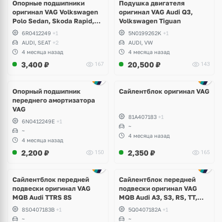
Опорные подшипники
Подушка двигателя
оригинал VAG Volkswagen
оригинал VAG Audi Q3,
Polo Sedan, Skoda Rapid,
Volkswagen Tiguan
Audi A1
6R0412249
+1
5N0199262K
+1
AUDI, SEAT
+2
AUDI, VW
4 месяца назад
4 месяца назад
3,400
₽
20,500
₽
167
143
Опорный подшипник
Сайлентблок оригинал VAG
переднего амортизатора
VAG
81A407183
+1
6N0412249E
+1
~
~
4 месяца назад
4 месяца назад
2,200
₽
2,350
₽
150
165
Сайлентблок передней
Сайлентблок передней
подвески оригинал VAG
подвески оригинал VAG
MQB Audi TTRS 8S
MQB Audi A3, S3, RS, TT,
TTRS, Skoda Octavia A7,
8S0407183B
+1
5Q0407182A
+1
Kodiaq, Karoq, Superb,
~
~