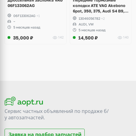
06F133062AG
колодки ATE VAG Akebono
6pot, 350, 375, Audi S4 B9,
06F133062AG
+1
S5, A6 C8, A7, Q7, Q8,
13046056782
+2
~
Volkswagen Touareg
AUDI, VW
5 месяцев назад
5 месяцев назад
35,000
₽
14,500
₽
142
140
Сервис частных объявлений по продаже
б/
у
автозапчастей.
Заявка на подбор запчастей