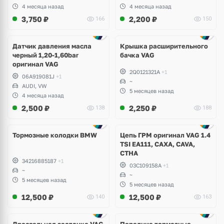
Volkswagen Tiguan, Passat,
4 месяца назад
4 месяца назад
Golf
3,750
₽
2,200
₽
166
150
Датчик давления масла
Крышка расширительного
черный 1,20-1,60bar
бачка VAG
оригинал VAG
2Q0121321A
+1
06A919081J
+1
~
AUDI, VW
5 месяцев назад
4 месяца назад
2,500
₽
2,250
₽
138
188
Тормозные колодки BMW
Цепь ГРМ оригинал VAG 1.4
TSI EA111, CAXA, CAVA,
CTHA
34216885187
+1
03C109158A
+1
~
~
5 месяцев назад
5 месяцев назад
12,500
₽
12,500
₽
140
163
Дроссельная заслонка VAG
Передние тормозные