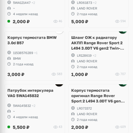
5WA121447
+2
LR061873
+2
~
LAND ROVER
4 недели назад
2 года назад
2,000
₽
5,000
₽
46
594
Корпус термостата BMW
Шланг ОЖ к радиатору
3.0d B57
АКПП Range Rover Sport 2
L494 3.0DT V6 gen2 Twin-
11538576289
+1
turbo
LR128619
+2
BMW
LAND ROVER
2 года назад
2 года назад
3,000
₽
1,000
₽
583
707
Патрубок интеркулера
Корпус термостата
VAG 5WA145832
оригинал Range Rover
Sport 2 L494 3.0DT V6 gen2
5WA145832
+2
Twin-turbo
LR073372
~
LAND ROVER
4 недели назад
2 года назад
5,500
₽
2,000
₽
43
609