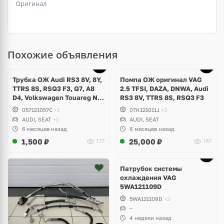
Оригинал
Похожие объявления
Трубка ОЖ Audi RS3 8V, 8Y,
Помпа ОЖ оригинал VAG
TTRS 8S, RSQ3 F3, Q7, A8
2.5 TFSI, DAZA, DNWA, Audi
D4, Volkswagen Touareg NF,
RS3 8V, TTRS 8S, RSQ3 F3
Seat Formentor Cupra 2.5
057121057C
+1
07K121011J
+3
TFSI DAZA, DNWA, CZGB
AUDI, SEAT
+1
AUDI, SEAT
6 месяцев назад
6 месяцев назад
1,500
₽
25,000
₽
177
187
Патрубок системы
охлаждения VAG
5WA121109D
5WA121109D
+2
~
4 недели назад