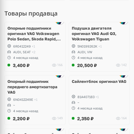
Товары продавца
Опорные подшипники
Подушка двигателя
оригинал VAG Volkswagen
оригинал VAG Audi Q3,
Polo Sedan, Skoda Rapid,
Volkswagen Tiguan
Audi A1
6R0412249
+1
5N0199262K
+1
AUDI, SEAT
+2
AUDI, VW
4 месяца назад
4 месяца назад
3,400
₽
20,500
₽
166
142
Опорный подшипник
Сайлентблок оригинал VAG
переднего амортизатора
VAG
81A407183
+1
6N0412249E
+1
~
~
4 месяца назад
4 месяца назад
2,200
₽
2,350
₽
149
164