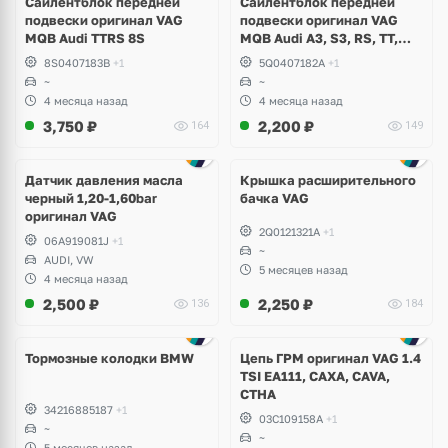
Сайлентблок передней
Сайлентблок передней
подвески оригинал VAG
подвески оригинал VAG
MQB Audi TTRS 8S
MQB Audi A3, S3, RS, TT,
TTRS, Skoda Octavia A7,
8S0407183B
+1
5Q0407182A
+1
Kodiaq, Karoq, Superb,
~
~
Volkswagen Tiguan, Passat,
4 месяца назад
4 месяца назад
Golf
3,750
₽
2,200
₽
164
149
Датчик давления масла
Крышка расширительного
черный 1,20-1,60bar
бачка VAG
оригинал VAG
2Q0121321A
+1
06A919081J
+1
~
AUDI, VW
5 месяцев назад
4 месяца назад
2,500
₽
2,250
₽
136
184
Тормозные колодки BMW
Цепь ГРМ оригинал VAG 1.4
TSI EA111, CAXA, CAVA,
CTHA
34216885187
+1
03C109158A
+1
~
~
5 месяцев назад