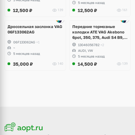
5 месяцев назад
12,500
₽
12,500
₽
139
161
Дроссельная заслонка VAG
Передние тормозные
06F133062AG
колодки ATE VAG Akebono
6pot, 350, 375, Audi S4 B9,
06F133062AG
+1
S5, A6 C8, A7, Q7, Q8,
13046056782
+2
~
Volkswagen Touareg
AUDI, VW
5 месяцев назад
5 месяцев назад
35,000
₽
14,500
₽
140
139