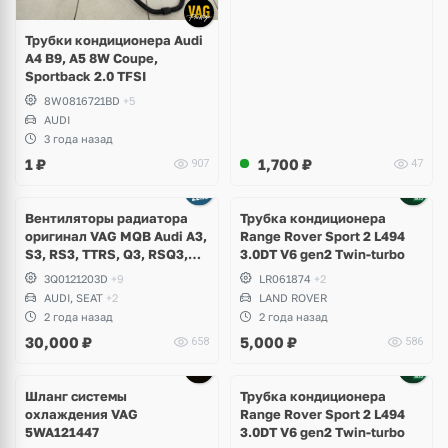
Трубки кондиционера Audi
A4 B9, A5 8W Coupe,
Sportback 2.0 TFSI
8W0816721BD
+5
AUDI
3 года назад
1
₽
1,700
₽
907
47
Вентиляторы радиатора
Трубка кондиционера
оригинал VAG MQB Audi A3,
Range Rover Sport 2 L494
S3, RS3, TTRS, Q3, RSQ3,
3.0DT V6 gen2 Twin-turbo
Volkswagen Tiguan 2,
3Q0121203D
+9
LR061874
+2
Allspace, Arteon, Passat B8,
AUDI, SEAT
+2
LAND ROVER
Multivan, Transporter T6,
2 года назад
2 года назад
Skoda Kodiaq, Karoq,
30,000
₽
5,000
₽
658
586
Superb
Шланг системы
Трубка кондиционера
охлаждения VAG
Range Rover Sport 2 L494
5WA121447
3.0DT V6 gen2 Twin-turbo