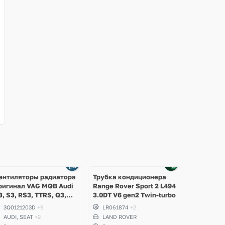
ентиляторы радиатора
Трубка кондиционера
ригинал VAG MQB Audi
Range Rover Sport 2 L494
3, S3, RS3, TTRS, Q3,
3.0DT V6 gen2 Twin-turbo
SQ3, Volkswagen
3Q0121203D
+9
LR061874
+2
iguan 2, Allspace,
AUDI, SEAT
+2
LAND ROVER
rteon, Passat B8,