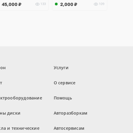
45,000
₽
2,000
₽
133
109
лон
Услуги
т
О сервисе
ектрооборудование
Помощь
ны диски
Авторазборкам
ла и технические
Автосервисам