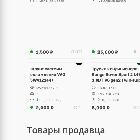
6 месяцев назад
6 месяцев назад
1,500
₽
25,000
₽
177
1
Ещё
2 фото
Шланг системы
Трубка кондиционера
охлаждения VAG
Range Rover Sport 2 L4
5WA121447
3.0DT V6 gen2 Twin-tur
5WA121447
+2
LR061873
+2
~
LAND ROVER
4 недели назад
2 года назад
2,000
₽
5,000
₽
45
5
Товары продавца
щё
Ещё