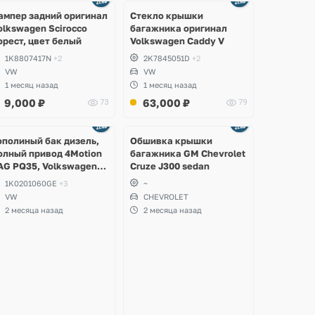
2 фото
8 фото
ампер задний оригинал
Стекло крышки
olkswagen Scirocco
багажника оригинал
орест, цвет белый
Volkswagen Caddy V
1K8807417N
+2
2K7845051D
+2
VW
VW
1 месяц назад
1 месяц назад
9,000
₽
63,000
₽
73
79
Ещё
2 фото
ополиный бак дизель,
Обшивка крышки
олный привод 4Motion
багажника GM Chevrolet
AG PQ35, Volkswagen
Cruze J300 sedan
cirocco, Golf V, VI,
1K0201060GE
+3
~
koda Yeti, Octavia A5,
VW
CHEVROLET
uperb, Audi A3, Seat
2 месяца назад
2 месяца назад
ltea