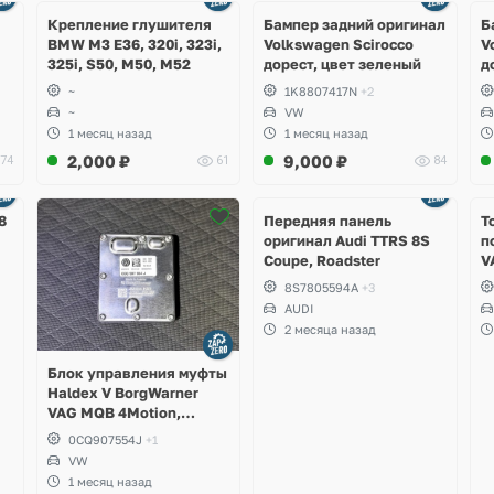
1 фото
4 фото
Крепление глушителя
Бампер задний оригинал
Б
BMW M3 E36, 320i, 323i,
Volkswagen Scirocco
V
325i, S50, M50, M52
дорест, цвет зеленый
д
~
1K8807417N
+2
~
VW
1 месяц назад
1 месяц назад
2,000
₽
9,000
₽
74
61
84
Ещё
2 фото
8
Передняя панель
Т
оригинал Audi TTRS 8S
п
Coupe, Roadster
V
S
8S7805594A
+3
S
AUDI
S
2 месяца назад
A
Блок управления муфты
Haldex V BorgWarner
VAG MQB 4Motion,
Volkswagen Tiguan
0CQ907554J
+1
VW
1 месяц назад