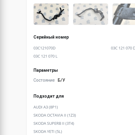
Серийный номер
03C121070D
03C 121 070 
03C 121 070 L
Параметры
Состояние
Б/У
Подходит для
AUDI A3 (8P1)
SKODA OCTAVIA II (1Z3)
SKODA SUPERB II (3T4)
SKODA YETI (5L)