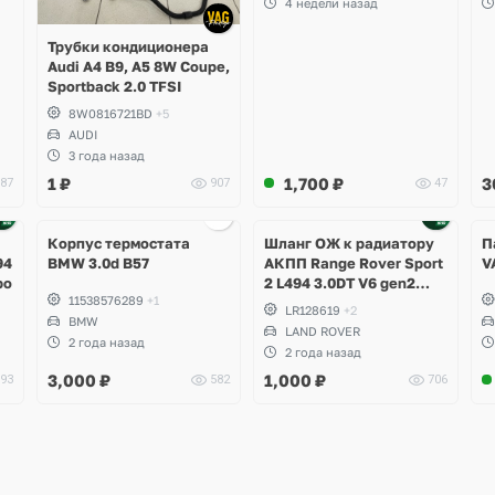
4 недели назад
M
S
Трубки кондиционера
S
Audi A4 B9, A5 8W Coupe,
Sportback 2.0 TFSI
8W0816721BD
+5
AUDI
3 года назад
1
₽
1,700
₽
3
87
907
47
Корпус термостата
Шланг ОЖ к радиатору
П
94
BMW 3.0d B57
АКПП Range Rover Sport
V
bo
2 L494 3.0DT V6 gen2
11538576289
+1
Twin-turbo
LR128619
+2
BMW
LAND ROVER
2 года назад
2 года назад
3,000
₽
1,000
₽
93
582
706
Ещё
Ещё