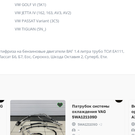
VW GOLF VI (5K1)
VW JETTA IV (162, 163, AV3, AV2)
VW PASSAT Variant (3C5)
VW TIGUAN (5N_)
фриза на бензиновые двигатели ВАГ 1.4 литра трубо ТСИ ЕА111,
ассат Б6, Б7, Еос, Сирокко, Шкода Октавия 2, Суперб, Ети.
Ещё
4 фото
AG
Патрубок системы
В
охлаждения VAG
о
5WA121109D
A
R
5WA121109D
+2
T
~
A