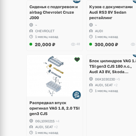
ото
8 фото
Сиденья с подогревом и
Кузов с документами
airbag Chevrolet Cruze
Audi RS3 8V Sedan
J300
рестайлинг
~
~
CHEVROLET
AUDI
1 месяц назад
1 месяц назад
20,000
₽
300,000
₽
48
Ещё
2 фото
Блок цилиндров VAG 1.
TSI gen3 CJS 180 л.с.,
Audi A3 8V, Skoda
Octavia A7, Superb,
06K103023D
+5
Volkswagen Passat B8,
AUDI, SEAT
+2
Golf VII Alltrack, Seat
1 месяц назад
Leon
Распредвал впуск
оригинал VAG 1.8, 2.0 TSI
gen3 CJS
06L109021S
+4
AUDI, SEAT
+2
1 месяц назад