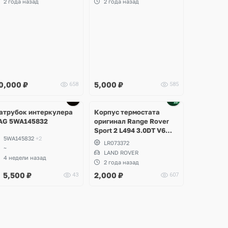
2 года назад
2 года назад
ultivan, Transporter T6,
koda Kodiaq, Karoq,
uperb
0,000
₽
5,000
₽
658
585
Ещё
2 фото
атрубок интеркулера
Корпус термостата
AG 5WA145832
оригинал Range Rover
Sport 2 L494 3.0DT V6
5WA145832
+2
gen2 Twin-turbo
LR073372
~
LAND ROVER
4 недели назад
2 года назад
5,500
₽
2,000
₽
43
607
Ещё
Ещё