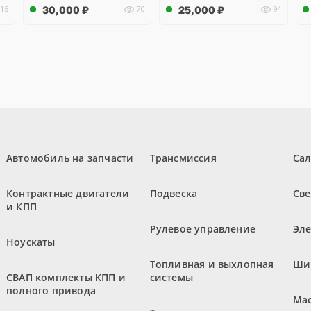
30,000
₽
25,000
₽
15
70
94
Автомобиль на запчасти
Трансмиссия
Са
Контрактные двигатели
Подвеска
Све
и КПП
Рулевое управление
Эл
Ноускаты
Топливная и выхлопная
Ши
СВАП комплекты КПП и
системы
полного привода
Мас