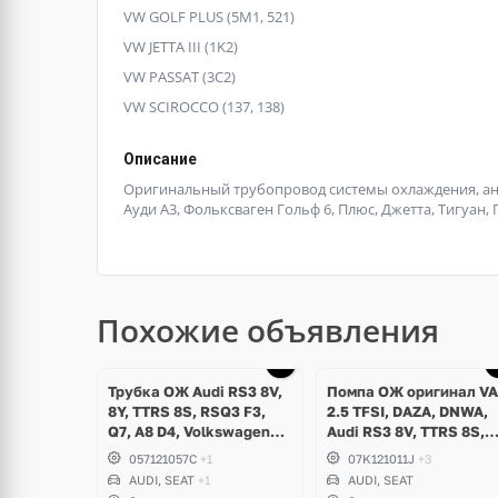
VW GOLF PLUS (5M1, 521)
VW JETTA III (1K2)
VW PASSAT (3C2)
VW SCIROCCO (137, 138)
Описание
Оригинальный трубопровод системы охлаждения, анти
Ауди А3, Фольксваген Гольф 6, Плюс, Джетта, Тигуан, П
Похожие объявления
Трубка ОЖ Audi RS3 8V,
Помпа ОЖ оригинал V
8Y, TTRS 8S, RSQ3 F3,
2.5 TFSI, DAZA, DNWA,
Q7, A8 D4, Volkswagen
Audi RS3 8V, TTRS 8S,
Touareg NF, Seat
RSQ3 F3
057121057C
+1
07K121011J
+3
Formentor Cupra 2.5 TFSI
AUDI, SEAT
+1
AUDI, SEAT
DAZA, DNWA, CZGB