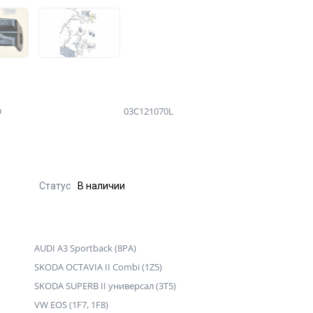
D
03C121070L
Статус
В наличии
AUDI A3 Sportback (8PA)
SKODA OCTAVIA II Combi (1Z5)
SKODA SUPERB II универсал (3T5)
VW EOS (1F7, 1F8)