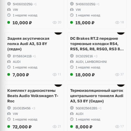
5H0601025Q
+1
5H0601025Q
+1
VW
VW
1 неделю назад
1 неделю назад
10,000
₽
15,000
₽
20
18
Задняя акустическая
DC Brakes RT.2 передние
полка Audi A3, S3 8Y
тормозные колодки RS4,
(седан)
RS5, RS6, R8, RSQ3, RS3 8V
(комплект 8 шт)
8Y5863411B
+1
DC1029E16
+3
AUDI
AUDI, LAMBORGHINI
1 неделю назад
1 неделю назад
7,000
₽
18,000
₽
11
37
Комплект аудиосистемы
Термоизоляционный щиток
Beats Audio Volkswagen T-
центрального тоннеля Audi
Roc
A3, S3 8Y (Седан)
2GO035456
+3
5Q0825662BS
+1
VW
AUDI
1 неделю назад
1 неделю назад
72,000
₽
8,000
₽
21
17