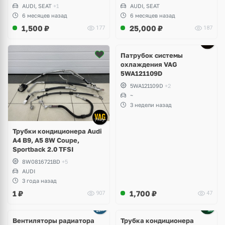
TFSI DAZA, DNWA, CZGB
AUDI, SEAT
+1
AUDI, SEAT
6 месяцев назад
6 месяцев назад
1,500
₽
25,000
₽
177
187
Патрубок системы
охлаждения VAG
5WA121109D
5WA121109D
+2
~
3 недели назад
Трубки кондиционера Audi
A4 B9, A5 8W Coupe,
Sportback 2.0 TFSI
8W0816721BD
+5
AUDI
3 года назад
1
₽
1,700
₽
907
47
Вентиляторы радиатора
Трубка кондиционера