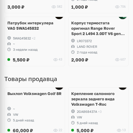
3,000
₽
1,000
₽
582
706
Патрубок интеркулера
Корпус термостата
VAG 5WA145832
оригинал Range Rover
Sport 2 L494 3.0DT V6 gen2
5WA145832
+2
Twin-turbo
LR073372
~
LAND ROVER
3 недели назад
2 года назад
5,500
₽
2,000
₽
43
607
Товары продавца
Выхлоп Volkswagen Golf 8R
Крепление салонного
зеркала заднего вида
Volkswagen T-Roc
~
2GA868437A
+3
VW
VW
5 дней назад
5 дней назад
60,000
₽
5,000
₽
22
13