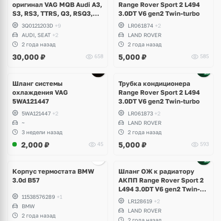
оригинал VAG MQB Audi A3,
Range Rover Sport 2 L494
S3, RS3, TTRS, Q3, RSQ3,
3.0DT V6 gen2 Twin-turbo
Volkswagen Tiguan 2,
3Q0121203D
+9
LR061874
+2
Allspace, Arteon, Passat B8,
AUDI, SEAT
+2
LAND ROVER
Multivan, Transporter T6,
2 года назад
2 года назад
Skoda Kodiaq, Karoq,
30,000
₽
5,000
₽
658
585
Superb
Шланг системы
Трубка кондиционера
охлаждения VAG
Range Rover Sport 2 L494
5WA121447
3.0DT V6 gen2 Twin-turbo
5WA121447
+2
LR061873
+2
~
LAND ROVER
3 недели назад
2 года назад
2,000
₽
5,000
₽
45
593
Корпус термостата BMW
Шланг ОЖ к радиатору
3.0d B57
АКПП Range Rover Sport 2
L494 3.0DT V6 gen2 Twin-
11538576289
+1
turbo
LR128619
+2
BMW
LAND ROVER
2 года назад
2 года назад