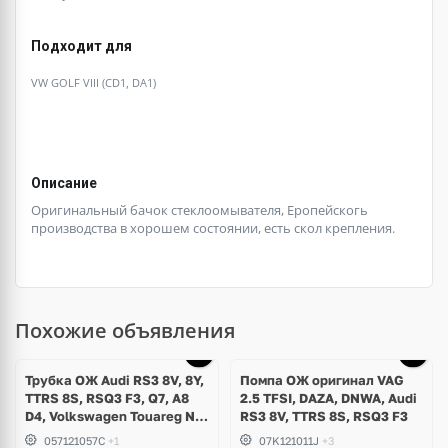
Подходит для
VW GOLF VIII (CD1, DA1)
Описание
Оригинальный бачок стеклоомывателя, Еропейскогь
производства в хорошем состоянии, есть скол крепления.
Похожие объявления
Трубка ОЖ Audi RS3 8V, 8Y,
Помпа ОЖ оригинал VAG
TTRS 8S, RSQ3 F3, Q7, A8
2.5 TFSI, DAZA, DNWA, Audi
D4, Volkswagen Touareg NF,
RS3 8V, TTRS 8S, RSQ3 F3
Seat Formentor Cupra 2.5
057121057C
+1
07K121011J
+3