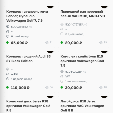
Комплект аудиосистемы
Приводной вал передний
Fender, Dynaudio
левый VAG MQB, MQB-EVO
Volkswagen Golf 7, 7,5
5Q0407271EA
+2
5Q0035456A
+5
~
~
6 дней назад
6 дней назад
65,000
₽
20,000
₽
11
19
Ещё
2 фото
Комплект сидений Audi S3
Комплект колёс Lyon R15
8Y Black Edition
оригинал Volkswagen Golf
7.5
~
5G0601025H
+1
AUDI
VW
1 неделю назад
1 неделю назад
110,000
₽
30,000
₽
36
18
Ещё
3 фото
Колесный диск Jerez R18
Литой диск R18 Jerez
оригинал Volkswagen Golf
оригинал VAG Volkswagen
R 8
Golf 8 R