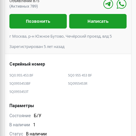
Объявлений 875
(Активных 789)
Позвонить
Написать
г Москва, р-н Южное Бутово, Чечёрский проезд, влд 5
Зарегистрирован 5 лет назад
Серийный номер
5Q0.955.453.BF
5Q0 955 453 BF
5Q0955453BF
5Q0955453R
5Q0955453T
Параметры
Состояние
Б/У
В наличии
1
Статус
В наличии