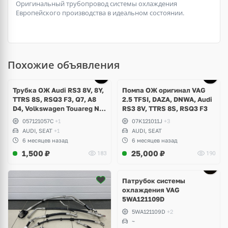
Оригинальный трубопровод системы охлаждения
Европейского производства в идеальном состоянии.
Похожие объявления
Трубка ОЖ Audi RS3 8V, 8Y,
Помпа ОЖ оригинал VAG
TTRS 8S, RSQ3 F3, Q7, A8
2.5 TFSI, DAZA, DNWA, Audi
D4, Volkswagen Touareg NF,
RS3 8V, TTRS 8S, RSQ3 F3
Seat Formentor Cupra 2.5
057121057C
+1
07K121011J
+3
TFSI DAZA, DNWA, CZGB
AUDI, SEAT
+1
AUDI, SEAT
6 месяцев назад
6 месяцев назад
1,500
₽
25,000
₽
183
190
Патрубок системы
охлаждения VAG
5WA121109D
5WA121109D
+2
~