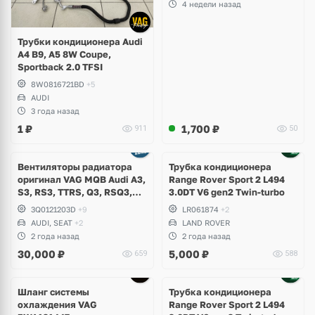
4 недели назад
Трубки кондиционера Audi
A4 B9, A5 8W Coupe,
Sportback 2.0 TFSI
8W0816721BD
+5
AUDI
3 года назад
1
₽
1,700
₽
911
50
Вентиляторы радиатора
Трубка кондиционера
оригинал VAG MQB Audi A3,
Range Rover Sport 2 L494
S3, RS3, TTRS, Q3, RSQ3,
3.0DT V6 gen2 Twin-turbo
Volkswagen Tiguan 2,
3Q0121203D
+9
LR061874
+2
Allspace, Arteon, Passat B8,
AUDI, SEAT
+2
LAND ROVER
Multivan, Transporter T6,
2 года назад
2 года назад
Skoda Kodiaq, Karoq,
30,000
₽
5,000
₽
659
588
Superb
Шланг системы
Трубка кондиционера
охлаждения VAG
Range Rover Sport 2 L494