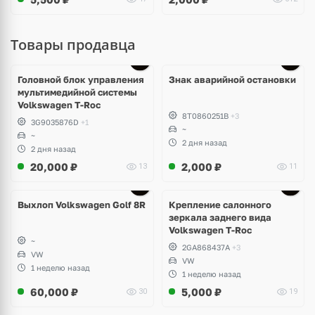
Товары продавца
Головной блок управления
Знак аварийной остановки
мультимедийной системы
Volkswagen T-Roc
8T0860251B
+3
3G9035876D
+1
~
~
2 дня назад
2 дня назад
20,000
₽
2,000
₽
13
11
Выхлоп Volkswagen Golf 8R
Крепление салонного
зеркала заднего вида
Volkswagen T-Roc
~
2GA868437A
+3
VW
VW
1 неделю назад
1 неделю назад
60,000
₽
5,000
₽
30
19