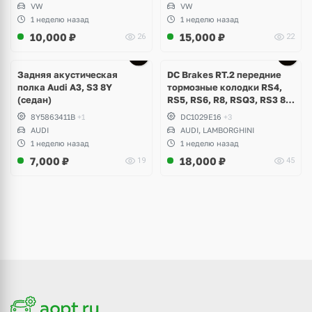
VW
VW
1 неделю назад
1 неделю назад
10,000
₽
15,000
₽
26
22
Задняя акустическая
DC Brakes RT.2 передние
полка Audi A3, S3 8Y
тормозные колодки RS4,
(седан)
RS5, RS6, R8, RSQ3, RS3 8V
(комплект 8 шт)
8Y5863411B
+1
DC1029E16
+3
AUDI
AUDI, LAMBORGHINI
1 неделю назад
1 неделю назад
7,000
₽
18,000
₽
19
45