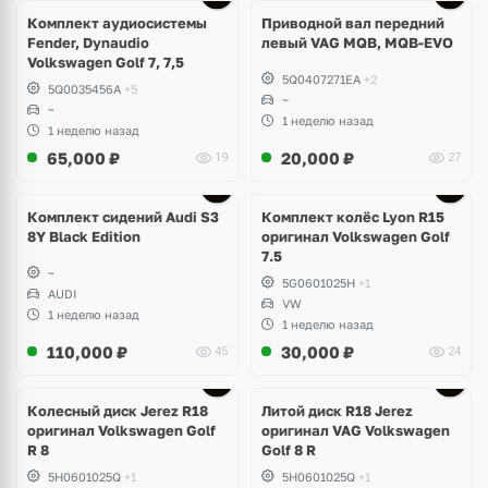
Комплект аудиосистемы
Приводной вал передний
Fender, Dynaudio
левый VAG MQB, MQB-EVO
Volkswagen Golf 7, 7,5
5Q0407271EA
+2
5Q0035456A
+5
~
~
1 неделю назад
1 неделю назад
65,000
₽
20,000
₽
19
27
Ещё
2 фото
Комплект сидений Audi S3
Комплект колёс Lyon R15
8Y Black Edition
оригинал Volkswagen Golf
7.5
~
5G0601025H
+1
AUDI
VW
1 неделю назад
1 неделю назад
110,000
₽
30,000
₽
45
24
Ещё
3 фото
Колесный диск Jerez R18
Литой диск R18 Jerez
оригинал Volkswagen Golf
оригинал VAG Volkswagen
R 8
Golf 8 R
5H0601025Q
+1
5H0601025Q
+1