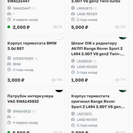
5WA121447
3.0DT V6 gen2 Twin-turbo
5WA121447
+2
LR061873
+2
~
LAND ROVER
4 недели назад
2 года назад
2,000
₽
5,000
₽
50
595
Корпус термостата BMW
Шланг ОЖ к радиатору
3.0d B57
АКПП Range Rover Sport 2
L494 3.0DT V6 gen2 Twin-
11538576289
+1
turbo
LR128619
+2
BMW
LAND ROVER
2 года назад
2 года назад
3,000
₽
1,000
₽
584
710
Патрубок интеркулера
Корпус термостата
VAG 5WA145832
оригинал Range Rover
Sport 2 L494 3.0DT V6 gen2
5WA145832
+2
Twin-turbo
LR073372
~
LAND ROVER
4 недели назад
2 года назад
5,500
₽
2,000
₽
47
612