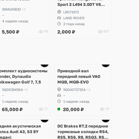
Sport 2 L494 3.0DT V6
5WA145832
+2
gen2 Twin-turbo
LR073372
~
LAND ROVER
4 недели назад
2 года назад
5,500
₽
2,000
₽
43
607
омплект аудиосистемы
Приводной вал
ender, Dynaudio
передний левый VAG
olkswagen Golf 7, 7,5
MQB, MQB-EVO
5Q0035456A
+5
5Q0407271EA
+2
~
~
1 неделю назад
1 неделю назад
65,000
₽
20,000
₽
11
19
Ещё
Ещё
2 фото
3 фото
адняя акустическая
DC Brakes RT.2 передние
олка Audi A3, S3 8Y
тормозные колодки RS4,
седан)
RS5, RS6, R8, RSQ3, RS3