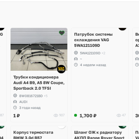
Ещё
4 фото
AG
Патрубок системы
В
охлаждения VAG
о
5WA121109D
A
R
5WA121109D
+2
T
~
A
4 недели назад
M
S
Трубки кондиционера
S
Audi A4 B9, A5 8W Coupe,
Sportback 2.0 TFSI
8W0816721BD
+5
AUDI
3 года назад
1
₽
1,700
₽
3
87
907
47
Корпус термостата
Шланг ОЖ к радиатору
П
94
BMW 3.0d B57
АКПП Range Rover Sport
V