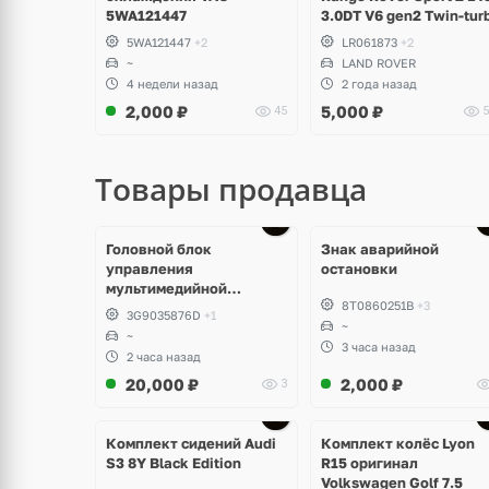
5WA121447
3.0DT V6 gen2 Twin-tur
5WA121447
+2
LR061873
+2
~
LAND ROVER
4 недели назад
2 года назад
2,000
₽
5,000
₽
45
5
Товары продавца
Головной блок
Знак аварийной
управления
остановки
мультимедийной
8T0860251B
+3
системы Volkswagen T-
3G9035876D
+1
Roc
~
~
3 часа назад
2 часа назад
20,000
₽
2,000
₽
3
Ещё
Ещё
2 фото
3 фото
Комплект сидений Audi
Комплект колёс Lyon
S3 8Y Black Edition
R15 оригинал
Volkswagen Golf 7.5