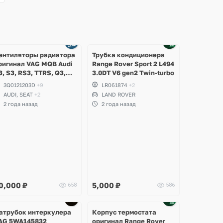
ентиляторы радиатора
Трубка кондиционера
ригинал VAG MQB Audi
Range Rover Sport 2 L494
3, S3, RS3, TTRS, Q3,
3.0DT V6 gen2 Twin-turbo
SQ3, Volkswagen
3Q0121203D
+9
LR061874
+2
iguan 2, Allspace,
AUDI, SEAT
+2
LAND ROVER
rteon, Passat B8,
2 года назад
2 года назад
ultivan, Transporter T6,
koda Kodiaq, Karoq,
uperb
0,000
₽
5,000
₽
658
586
Ещё
2 фото
атрубок интеркулера
Корпус термостата
AG 5WA145832
оригинал Range Rover