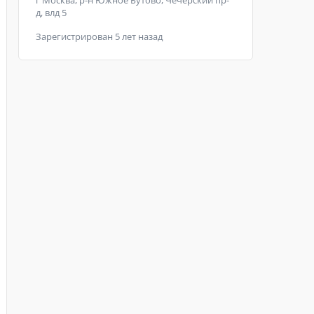
г Москва, р-н Южное Бутово, Чечёрский пр-
д, влд 5
Зарегистрирован 5 лет назад