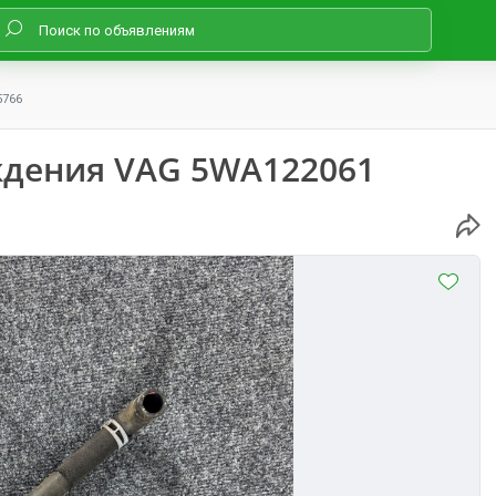
5766
ждения VAG 5WA122061