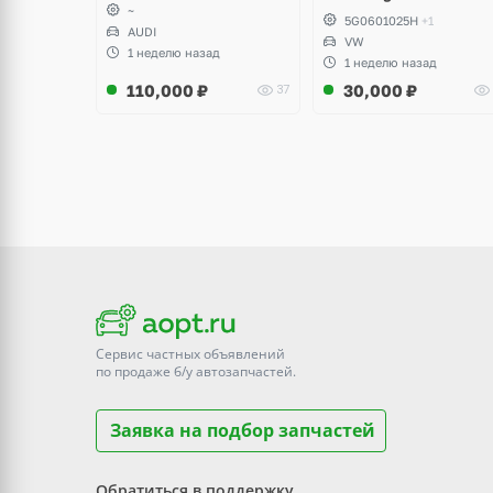
~
5G0601025H
+1
AUDI
VW
1 неделю назад
1 неделю назад
110,000
₽
30,000
₽
37
Сервис частных объявлений
по продаже
б/у
автозапчастей.
Заявка на подбор запчастей
Обратиться в поддержку