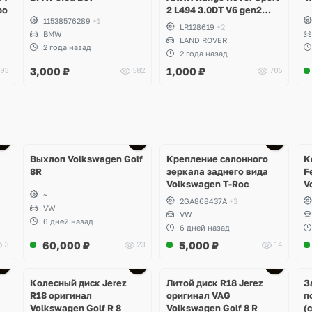
bo
2 L494 3.0DT V6 gen2
11538576289
+1
Twin-turbo
LR128619
+2
BMW
LAND ROVER
2 года назад
2 года назад
3,000
₽
1,000
₽
93
582
706
Ещё
1 фото
Выхлоп Volkswagen Golf
Крепление салонного
К
8R
зеркала заднего вида
F
Volkswagen T-Roc
V
~
2GA868437A
+3
VW
VW
6 дней назад
6 дней назад
60,000
₽
5,000
₽
3
23
14
Ещё
3 фото
Колесный диск Jerez
Литой диск R18 Jerez
З
R18 оригинал
оригинал VAG
п
Volkswagen Golf R 8
Volkswagen Golf 8 R
(