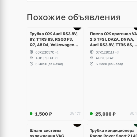
Похожие объявления
Трубка ОЖ Audi RS3 8V,
Помпа ОЖ оригинал V
8Y, TTRS 8S, RSQ3 F3,
2.5 TFSI, DAZA, DNWA,
Q7, A8 D4, Volkswagen
Audi RS3 8V, TTRS 8S,
Touareg NF, Seat
RSQ3 F3
057121057C
+1
07K121011J
+3
Formentor Cupra 2.5 TFSI
AUDI, SEAT
+1
AUDI, SEAT
DAZA, DNWA, CZGB
6 месяцев назад
6 месяцев назад
1,500
₽
25,000
₽
177
1
Ещё
2 фото
Шланг системы
Трубка кондиционера
охлаждения VAG
Range Rover Sport 2 L4