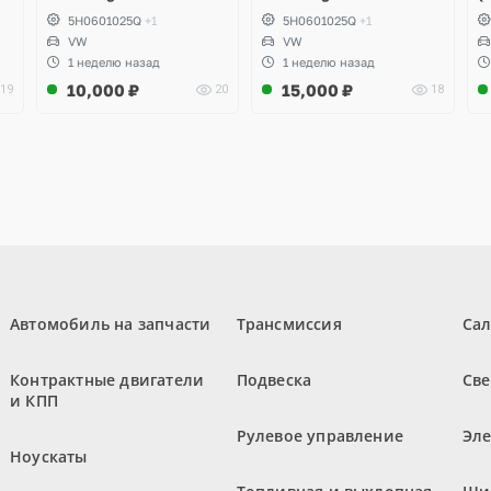
5H0601025Q
+1
5H0601025Q
+1
VW
VW
1 неделю назад
1 неделю назад
10,000
₽
15,000
₽
19
20
18
Автомобиль на запчасти
Трансмиссия
Са
Контрактные двигатели
Подвеска
Све
и КПП
Рулевое управление
Эл
Ноускаты