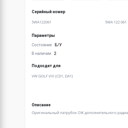
Серийный номер
5WA122061
5WA 122 061
Параметры
Состояние
Б/У
В наличии
2
Подходит для
VW GOLF VIII (CD1, DA1)
Описание
Оригинальный патрубок ОЖ дополнительного радиат