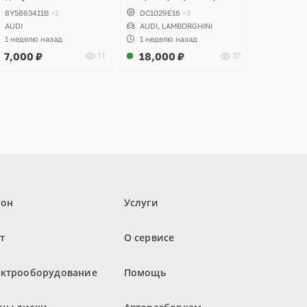
8V (комплект 8 шт)
8Y5863411B
+1
DC1029E16
+3
AUDI
AUDI, LAMBORGHINI
1 неделю назад
1 неделю назад
7,000
₽
18,000
₽
11
37
лон
Услуги
т
О сервисе
ектрооборудование
Помощь