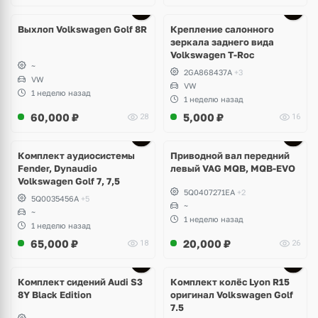
Выхлоп Volkswagen Golf 8R
Крепление салонного
зеркала заднего вида
Volkswagen T-Roc
~
2GA868437A
+3
VW
VW
1 неделю назад
1 неделю назад
60,000
₽
5,000
₽
28
16
Комплект аудиосистемы
Приводной вал передний
Fender, Dynaudio
левый VAG MQB, MQB-EVO
Volkswagen Golf 7, 7,5
5Q0407271EA
+2
5Q0035456A
+5
~
~
1 неделю назад
1 неделю назад
65,000
₽
20,000
₽
18
26
Ещё
2 фото
Комплект сидений Audi S3
Комплект колёс Lyon R15
8Y Black Edition
оригинал Volkswagen Golf
7.5