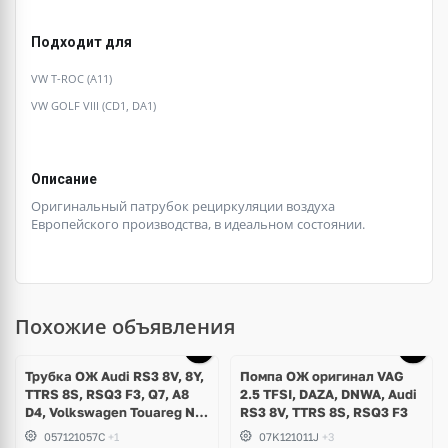
Подходит для
VW T-ROC (A11)
VW GOLF VIII (CD1, DA1)
Описание
Оригинальный патрубок рециркуляции воздуха
Европейского производства, в идеальном состоянии.
Похожие объявления
Трубка ОЖ Audi RS3 8V, 8Y,
Помпа ОЖ оригинал VAG
TTRS 8S, RSQ3 F3, Q7, A8
2.5 TFSI, DAZA, DNWA, Audi
D4, Volkswagen Touareg NF,
RS3 8V, TTRS 8S, RSQ3 F3
Seat Formentor Cupra 2.5
057121057C
+1
07K121011J
+3
TFSI DAZA, DNWA, CZGB