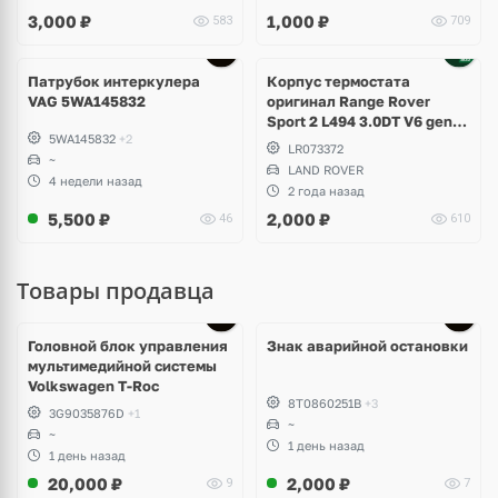
3,000
₽
1,000
₽
583
709
Патрубок интеркулера
Корпус термостата
VAG 5WA145832
оригинал Range Rover
Sport 2 L494 3.0DT V6 gen2
5WA145832
+2
Twin-turbo
LR073372
~
LAND ROVER
4 недели назад
2 года назад
5,500
₽
2,000
₽
46
610
Товары продавца
Головной блок управления
Знак аварийной остановки
мультимедийной системы
Volkswagen T-Roc
8T0860251B
+3
3G9035876D
+1
~
~
1 день назад
1 день назад
20,000
₽
2,000
₽
9
7