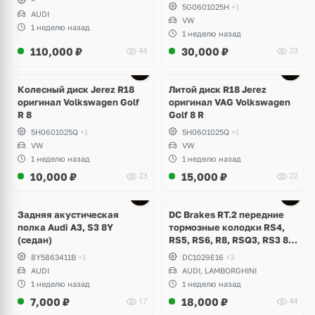
~
5G0601025H
+1
AUDI
VW
1 неделю назад
1 неделю назад
110,000
₽
30,000
₽
44
23
Ещё
3 фото
Колесный диск Jerez R18
Литой диск R18 Jerez
оригинал Volkswagen Golf
оригинал VAG Volkswagen
R 8
Golf 8 R
5H0601025Q
+1
5H0601025Q
+1
VW
VW
1 неделю назад
1 неделю назад
10,000
₽
15,000
₽
23
22
Задняя акустическая
DC Brakes RT.2 передние
полка Audi A3, S3 8Y
тормозные колодки RS4,
(седан)
RS5, RS6, R8, RSQ3, RS3 8V
(комплект 8 шт)
8Y5863411B
+1
DC1029E16
+3
AUDI
AUDI, LAMBORGHINI
1 неделю назад
1 неделю назад
7,000
₽
18,000
₽
17
44