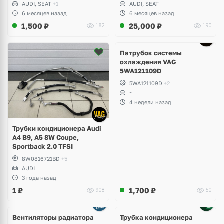
AUDI, SEAT
+1
AUDI, SEAT
6 месяцев назад
6 месяцев назад
1,500
₽
25,000
₽
182
190
Патрубок системы
охлаждения VAG
5WA121109D
5WA121109D
+2
~
4 недели назад
Трубки кондиционера Audi
A4 B9, A5 8W Coupe,
Sportback 2.0 TFSI
8W0816721BD
+5
AUDI
3 года назад
1
₽
1,700
₽
908
50
Вентиляторы радиатора
Трубка кондиционера