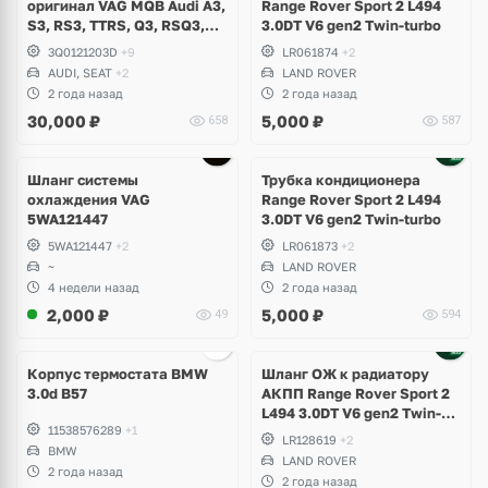
оригинал VAG MQB Audi A3,
Range Rover Sport 2 L494
S3, RS3, TTRS, Q3, RSQ3,
3.0DT V6 gen2 Twin-turbo
Volkswagen Tiguan 2,
3Q0121203D
+9
LR061874
+2
Allspace, Arteon, Passat B8,
AUDI, SEAT
+2
LAND ROVER
Multivan, Transporter T6,
2 года назад
2 года назад
Skoda Kodiaq, Karoq,
30,000
₽
5,000
₽
658
587
Superb
Шланг системы
Трубка кондиционера
охлаждения VAG
Range Rover Sport 2 L494
5WA121447
3.0DT V6 gen2 Twin-turbo
5WA121447
+2
LR061873
+2
~
LAND ROVER
4 недели назад
2 года назад
2,000
₽
5,000
₽
49
594
Корпус термостата BMW
Шланг ОЖ к радиатору
3.0d B57
АКПП Range Rover Sport 2
L494 3.0DT V6 gen2 Twin-
11538576289
+1
turbo
LR128619
+2
BMW
LAND ROVER
2 года назад
2 года назад