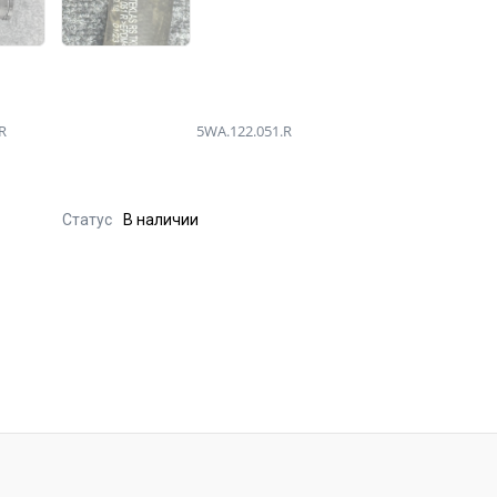
R
5WA.122.051.R
Статус
В наличии