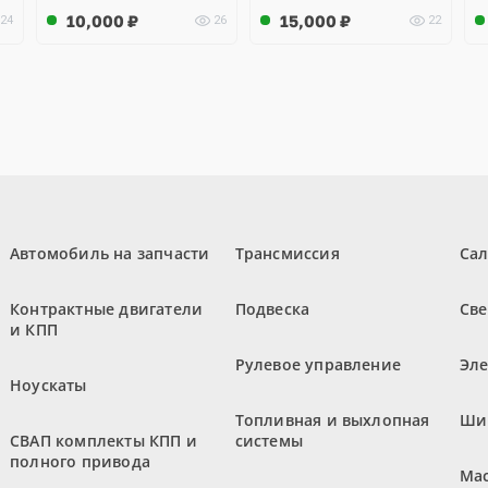
10,000
₽
15,000
₽
24
26
22
Автомобиль на запчасти
Трансмиссия
Са
Контрактные двигатели
Подвеска
Све
и КПП
Рулевое управление
Эл
Ноускаты
Топливная и выхлопная
Ши
СВАП комплекты КПП и
системы
полного привода
Мас