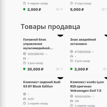
4 недели назад
2 года назад
2,000
₽
5,000
₽
50
5
Товары продавца
Головной блок
Знак аварийной
управления
остановки
мультимедийной
8T0860251B
+3
системы Volkswagen T-
3G9035876D
+1
Roc
~
~
2 дня назад
2 дня назад
20,000
₽
2,000
₽
12
Ещё
Ещё
2 фото
3 фото
Комплект сидений Audi
Комплект колёс Lyon
S3 8Y Black Edition
R15 оригинал
Volkswagen Golf 7.5
~
5G0601025H
+1
AUDI
VW
1 неделю назад
1 неделю назад