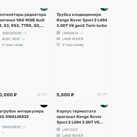
ентиляторы радиатора
Трубка кондиционера
ригинал VAG MQB Audi
Range Rover Sport 2 L494
3, S3, RS3, TTRS, Q3,
3.0DT V6 gen2 Twin-turbo
SQ3, Volkswagen
3Q0121203D
+9
LR061874
+2
iguan 2, Allspace,
AUDI, SEAT
+2
LAND ROVER
rteon, Passat B8,
2 года назад
2 года назад
ultivan, Transporter T6,
koda Kodiaq, Karoq,
uperb
0,000
₽
5,000
₽
659
588
Ещё
2 фото
атрубок интеркулера
Корпус термостата
AG 5WA145832
оригинал Range Rover
Sport 2 L494 3.0DT V6
5WA145832
+2
gen2 Twin-turbo
LR073372
~
LAND ROVER