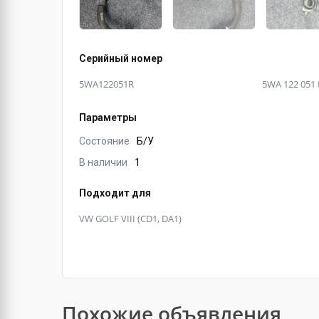
Серийный номер
5WA122051R
5WA 122 051 
Параметры
Состояние
Б/У
В наличии
1
Подходит для
VW GOLF VIII (CD1, DA1)
Похожие объявления