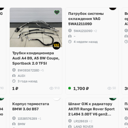
Ещё
4 фото
AG
Патрубок системы
В
охлаждения VAG
о
5WA121109D
A
R
5WA121109D
+2
T
~
A
4 недели назад
M
S
Трубки кондиционера
S
Audi A4 B9, A5 8W Coupe,
Sportback 2.0 TFSI
8W0816721BD
+5
AUDI
3 года назад
1
₽
1,700
₽
3
90
910
50
Корпус термостата
Шланг ОЖ к радиатору
П
94
BMW 3.0d B57
АКПП Range Rover Sport
V
bo
2 L494 3.0DT V6 gen2
11538576289
+1
Twin-turbo
LR128619
+2
BMW
LAND ROVER