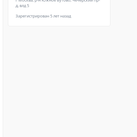
г Москва, р-н Южное Бутово, Чечёрский пр-
д, влд 5
Зарегистрирован 5 лет назад