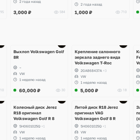
2 года назад
2 года назад
3,000
₽
1,000
₽
95
584
710
Ещё
1 фото
Выхлоп Volkswagen Golf
Крепление салонного
К
8R
зеркала заднего вида
F
Volkswagen T-Roc
V
~
2GA868437A
+3
VW
VW
1 неделю назад
1 неделю назад
60,000
₽
5,000
₽
10
30
18
Ещё
3 фото
Колесный диск Jerez
Литой диск R18 Jerez
З
R18 оригинал
оригинал VAG
п
Volkswagen Golf R 8
Volkswagen Golf 8 R
(
5H0601025Q
+1
5H0601025Q
+1
VW
VW
1 неделю назад
1 неделю назад