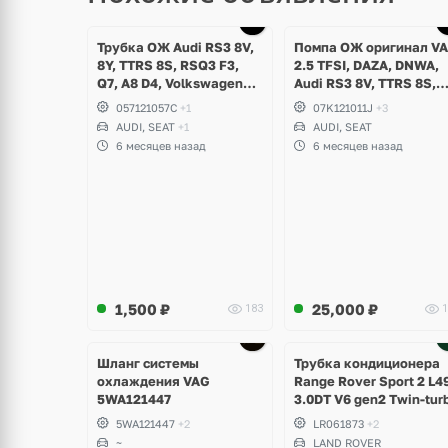
Трубка ОЖ Audi RS3 8V,
Помпа ОЖ оригинал V
8Y, TTRS 8S, RSQ3 F3,
2.5 TFSI, DAZA, DNWA,
Q7, A8 D4, Volkswagen
Audi RS3 8V, TTRS 8S,
Touareg NF, Seat
RSQ3 F3
057121057C
+1
07K121011J
+3
Formentor Cupra 2.5 TFSI
AUDI, SEAT
+1
AUDI, SEAT
DAZA, DNWA, CZGB
6 месяцев назад
6 месяцев назад
1,500
₽
25,000
₽
183
1
Ещё
2 фото
Шланг системы
Трубка кондиционера
охлаждения VAG
Range Rover Sport 2 L4
5WA121447
3.0DT V6 gen2 Twin-tur
5WA121447
+2
LR061873
+2
~
LAND ROVER