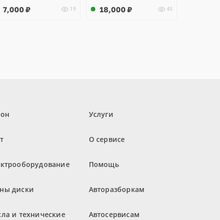
7,000
₽
18,000
₽
19
45
лон
Услуги
т
О сервисе
ектрооборудование
Помощь
ны диски
Авторазборкам
ла и технические
Автосервисам