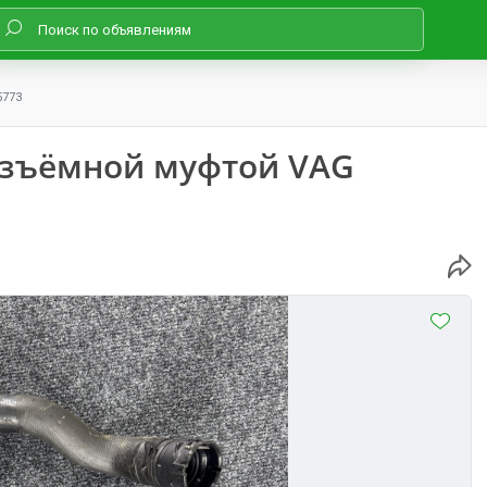
5773
азъёмной муфтой VAG