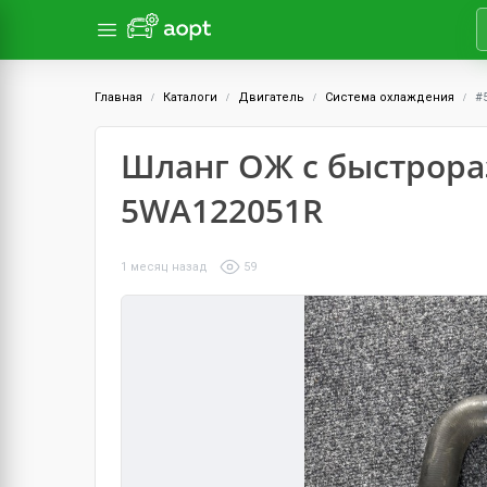
Главная
Каталоги
Двигатель
Система охлаждения
#
Шланг ОЖ с быстрор
5WA122051R
1 месяц назад
59