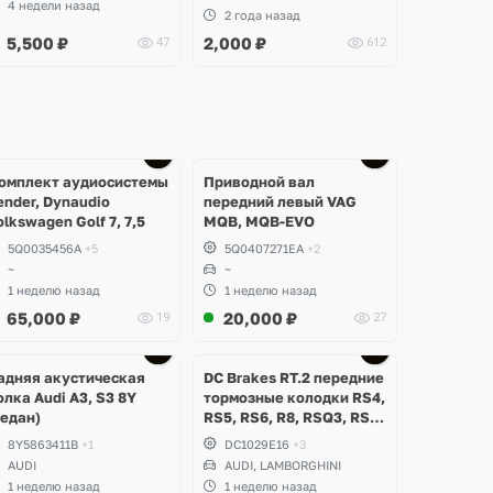
4 недели назад
2 года назад
5,500
₽
2,000
₽
47
612
омплект аудиосистемы
Приводной вал
ender, Dynaudio
передний левый VAG
olkswagen Golf 7, 7,5
MQB, MQB-EVO
5Q0035456A
+5
5Q0407271EA
+2
~
~
1 неделю назад
1 неделю назад
65,000
₽
20,000
₽
19
27
Ещё
Ещё
2 фото
3 фото
адняя акустическая
DC Brakes RT.2 передние
олка Audi A3, S3 8Y
тормозные колодки RS4,
седан)
RS5, RS6, R8, RSQ3, RS3
8V (комплект 8 шт)
8Y5863411B
+1
DC1029E16
+3
AUDI
AUDI, LAMBORGHINI
1 неделю назад
1 неделю назад