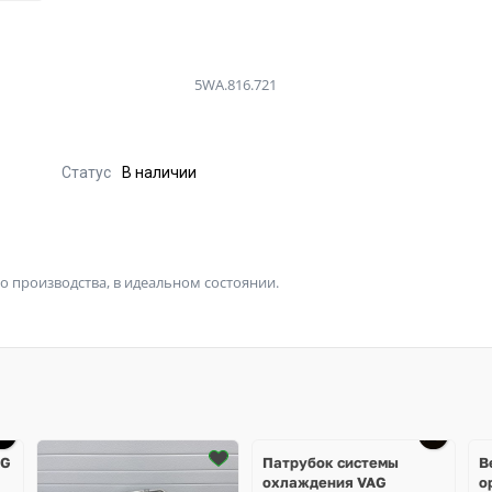
5WA.816.721
Статус
В наличии
 производства, в идеальном состоянии.
Ещё
4 фото
AG
Патрубок системы
В
охлаждения VAG
о