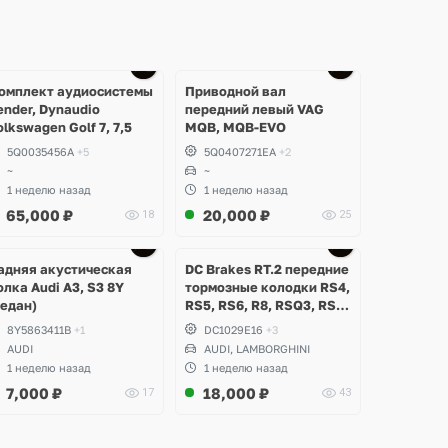
омплект аудиосистемы
Приводной вал
ender, Dynaudio
передний левый VAG
olkswagen Golf 7, 7,5
MQB, MQB-EVO
5Q0035456A
+5
5Q0407271EA
+2
~
~
1 неделю назад
1 неделю назад
65,000
₽
20,000
₽
18
25
Ещё
Ещё
2 фото
3 фото
адняя акустическая
DC Brakes RT.2 передние
олка Audi A3, S3 8Y
тормозные колодки RS4,
седан)
RS5, RS6, R8, RSQ3, RS3
8V (комплект 8 шт)
8Y5863411B
+1
DC1029E16
+3
AUDI
AUDI, LAMBORGHINI
1 неделю назад
1 неделю назад
7,000
₽
18,000
₽
17
43