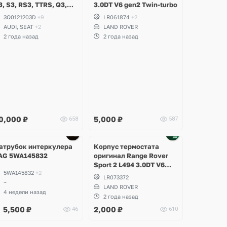
3, S3, RS3, TTRS, Q3,
3.0DT V6 gen2 Twin-turbo
SQ3, Volkswagen
3Q0121203D
+9
LR061874
+2
iguan 2, Allspace,
AUDI, SEAT
+2
LAND ROVER
rteon, Passat B8,
2 года назад
2 года назад
ultivan, Transporter T6,
koda Kodiaq, Karoq,
uperb
0,000
₽
5,000
₽
658
587
Ещё
2 фото
атрубок интеркулера
Корпус термостата
AG 5WA145832
оригинал Range Rover
Sport 2 L494 3.0DT V6
5WA145832
+2
gen2 Twin-turbo
LR073372
~
LAND ROVER
4 недели назад
2 года назад
5,500
₽
2,000
₽
46
610