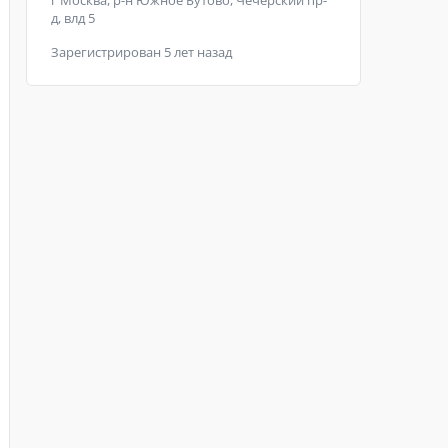
г Москва, р-н Южное Бутово, Чечёрский пр-
д, влд 5
Зарегистрирован 5 лет назад