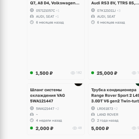
Q7, A8 D4, Volkswagen
Audi RS3 8V, TTRS 8S,
Touareg NF, Seat
RSQ3 F3
057121057C
+1
07K121011J
+3
Formentor Cupra 2.5 TFSI
AUDI, SEAT
+1
AUDI, SEAT
DAZA, DNWA, CZGB
6 месяцев назад
6 месяцев назад
1,500
₽
25,000
₽
182
1
Ещё
2 фото
Шланг системы
Трубка кондиционера
охлаждения VAG
Range Rover Sport 2 L4
5WA121447
3.0DT V6 gen2 Twin-tur
5WA121447
+2
LR061873
+2
~
LAND ROVER
4 недели назад
2 года назад
2,000
₽
5,000
₽
48
5