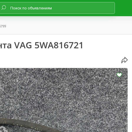
5799
нта VAG 5WA816721