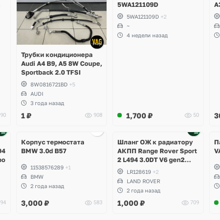
5WA121109D
A
R
5WA121109D
+2
T
~
A
4 недели назад
M
S
Трубки кондиционера
S
Audi A4 B9, A5 8W Coupe,
Sportback 2.0 TFSI
8W0816721BD
+5
AUDI
3 года назад
1
₽
1,700
₽
3
90
908
50
Корпус термостата
Шланг ОЖ к радиатору
П
94
BMW 3.0d B57
АКПП Range Rover Sport
V
bo
2 L494 3.0DT V6 gen2
11538576289
+1
Twin-turbo
LR128619
+2
BMW
LAND ROVER
2 года назад
2 года назад
3,000
₽
1,000
₽
94
583
709