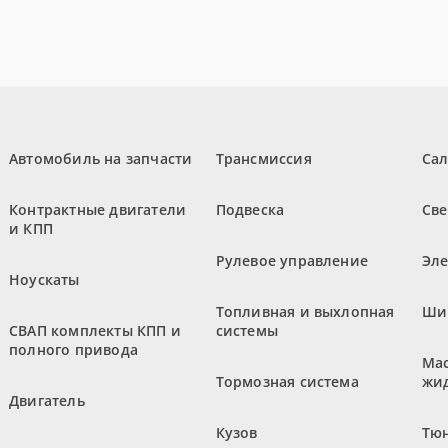
Автомобиль на запчасти
Трансмиссия
Са
Контрактные двигатели
Подвеска
Све
и КПП
Рулевое управление
Эл
Ноускаты
Топливная и выхлопная
Ши
СВАП комплекты КПП и
системы
полного привода
Мас
Тормозная система
жи
Двигатель
Кузов
Тюн