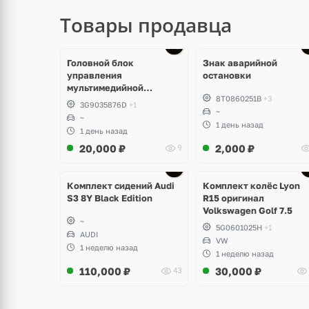
Товары продавца
Головной блок
Знак аварийной
управления
остановки
мультимедийной
8T0860251B
+3
системы Volkswagen T-
3G9035876D
+1
Roc
~
~
1 день назад
1 день назад
20,000
₽
2,000
₽
9
Ещё
Ещё
2 фото
3 фото
Комплект сидений Audi
Комплект колёс Lyon
S3 8Y Black Edition
R15 оригинал
Volkswagen Golf 7.5
~
5G0601025H
+1
AUDI
VW
1 неделю назад
1 неделю назад
110,000
₽
30,000
₽
43