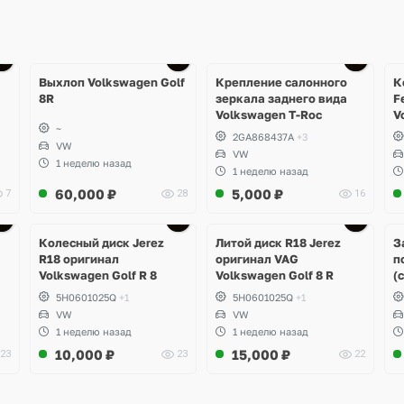
Ещё
1 фото
Выхлоп Volkswagen Golf
Крепление салонного
К
8R
зеркала заднего вида
F
Volkswagen T-Roc
V
~
2GA868437A
+3
VW
VW
1 неделю назад
1 неделю назад
60,000
₽
5,000
₽
7
28
16
Ещё
3 фото
Колесный диск Jerez
Литой диск R18 Jerez
З
R18 оригинал
оригинал VAG
п
Volkswagen Golf R 8
Volkswagen Golf 8 R
(
5H0601025Q
+1
5H0601025Q
+1
VW
VW
1 неделю назад
1 неделю назад
10,000
₽
15,000
₽
23
23
22