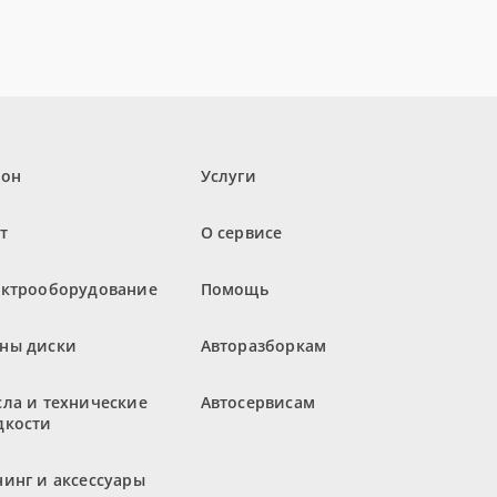
лон
Услуги
т
О сервисе
ектрооборудование
Помощь
ны диски
Авторазборкам
ла и технические
Автосервисам
дкости
инг и аксессуары