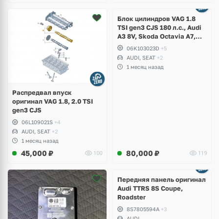
Ещё
2 фото
Блок цилиндров VAG 1.8
TSI gen3 CJS 180 л.с., Audi
A3 8V, Skoda Octavia A7,
Superb, Volkswagen Passat
06K103023D
+5
B8, Golf VII Alltrack, Seat
AUDI, SEAT
+2
Leon
1 месяц назад
Распредвал впуск
оригинал VAG 1.8, 2.0 TSI
gen3 CJS
06L109021S
+4
AUDI, SEAT
+2
1 месяц назад
45,000
₽
80,000
₽
100
119
Ещё
2 фото
Передняя панель оригинал
Audi TTRS 8S Coupe,
Roadster
8S7805594A
+3
AUDI