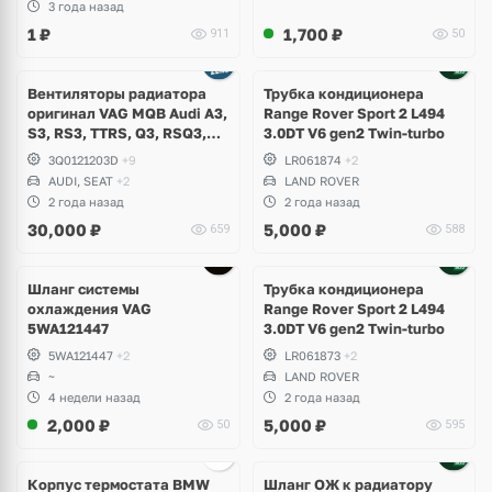
3 года назад
1
₽
1,700
₽
911
50
Вентиляторы радиатора
Трубка кондиционера
оригинал VAG MQB Audi A3,
Range Rover Sport 2 L494
S3, RS3, TTRS, Q3, RSQ3,
3.0DT V6 gen2 Twin-turbo
Volkswagen Tiguan 2,
3Q0121203D
+9
LR061874
+2
Allspace, Arteon, Passat B8,
AUDI, SEAT
+2
LAND ROVER
Multivan, Transporter T6,
2 года назад
2 года назад
Skoda Kodiaq, Karoq,
30,000
₽
5,000
₽
659
588
Superb
Шланг системы
Трубка кондиционера
охлаждения VAG
Range Rover Sport 2 L494
5WA121447
3.0DT V6 gen2 Twin-turbo
5WA121447
+2
LR061873
+2
~
LAND ROVER
4 недели назад
2 года назад
2,000
₽
5,000
₽
50
595
Корпус термостата BMW
Шланг ОЖ к радиатору