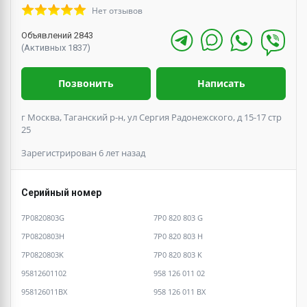
Нет отзывов
Объявлений 2843
(Активных 1837)
Позвонить
Написать
г Москва, Таганский р-н, ул Сергия Радонежского, д 15-17 стр
25
Зарегистрирован 6 лет назад
Серийный номер
7P0820803G
7P0 820 803 G
7P0820803H
7P0 820 803 H
7P0820803K
7P0 820 803 K
95812601102
958 126 011 02
958126011BX
958 126 011 BX