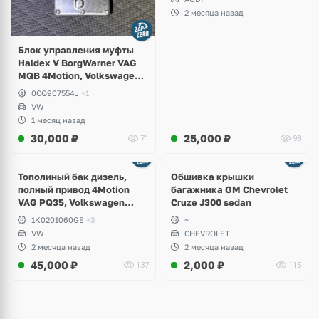
2 месяца назад
Блок управления муфты
Haldex V BorgWarner VAG
MQB 4Motion, Volkswagen
Tiguan
0CQ907554J
+1
VW
1 месяц назад
30,000
₽
25,000
₽
71
98
Тополиный бак дизель,
Обшивка крышки
полный привод 4Motion
багажника GM Chevrolet
VAG PQ35, Volkswagen
Cruze J300 sedan
Scirocco, Golf V, VI, Skoda
1K0201060GE
+3
~
Yeti, Octavia A5, Superb,
VW
CHEVROLET
Audi A3, Seat Altea
2 месяца назад
2 месяца назад
45,000
₽
2,000
₽
137
115