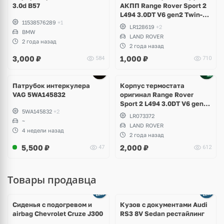
3.0d B57
АКПП Range Rover Sport 2
L494 3.0DT V6 gen2 Twin-
11538576289
+1
turbo
LR128619
+2
BMW
LAND ROVER
2 года назад
2 года назад
3,000
₽
1,000
₽
584
710
Патрубок интеркулера
Корпус термостата
VAG 5WA145832
оригинал Range Rover
Sport 2 L494 3.0DT V6 gen2
5WA145832
+2
Twin-turbo
LR073372
~
LAND ROVER
4 недели назад
2 года назад
5,500
₽
2,000
₽
47
612
Товары продавца
Ещё
8 фото
Сиденья с подогревом и
Кузов с документами Audi
airbag Chevrolet Cruze J300
RS3 8V Sedan рестайлинг