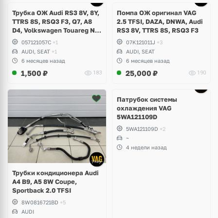
Трубка ОЖ Audi RS3 8V, 8Y,
Помпа ОЖ оригинал VAG
TTRS 8S, RSQ3 F3, Q7, A8
2.5 TFSI, DAZA, DNWA, Audi
D4, Volkswagen Touareg NF,
RS3 8V, TTRS 8S, RSQ3 F3
Seat Formentor Cupra 2.5
057121057C
+1
07K121011J
+3
TFSI DAZA, DNWA, CZGB
AUDI, SEAT
+1
AUDI, SEAT
6 месяцев назад
6 месяцев назад
1,500
₽
25,000
₽
183
190
Патрубок системы
охлаждения VAG
5WA121109D
5WA121109D
+2
~
4 недели назад
Трубки кондиционера Audi
A4 B9, A5 8W Coupe,
Sportback 2.0 TFSI
8W0816721BD
+5
AUDI