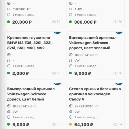
~
~
CHEVROLET
AUDI
1 месяц назад
1 месяц назад
20,000
₽
300,000
₽
50
76
Ещё
1 фото
Крепление глушителя
Бампер задний оригинал
BMW M3 E36, 320i, 323i,
Volkswagen Scirocco
325i, S50, M50, M52
дорест, цвет зеленый
~
1K8807417N
+2
~
VW
1 месяц назад
1 месяц назад
2,000
₽
9,000
₽
63
86
Бампер задний оригинал
Стекло крышки багажника
Volkswagen Scirocco
оригинал Volkswagen
дорест, цвет белый
Caddy V
1K8807417N
+2
2K7845051D
+2
VW
VW
1 месяц назад
1 месяц назад
9,000
₽
64,100
₽
78
84