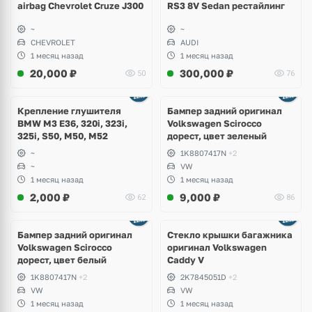
airbag Chevrolet Cruze J300
RS3 8V Sedan рестайлинг
~
~
CHEVROLET
AUDI
1 месяц назад
1 месяц назад
20,000
₽
300,000
₽
50
76
Ещё
1 фото
Крепление глушителя
Бампер задний оригинал
BMW M3 E36, 320i, 323i,
Volkswagen Scirocco
325i, S50, M50, M52
дорест, цвет зеленый
~
1K8807417N
+2
~
VW
1 месяц назад
1 месяц назад
2,000
₽
9,000
₽
62
86
Бампер задний оригинал
Стекло крышки багажника
Volkswagen Scirocco
оригинал Volkswagen
дорест, цвет белый
Caddy V
1K8807417N
+2
2K7845051D
+2
VW
VW
1 месяц назад
1 месяц назад