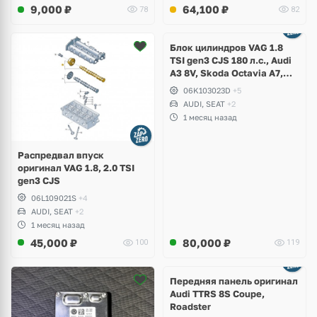
9,000
₽
64,100
₽
78
82
Ещё
2 фото
Блок цилиндров VAG 1.8
TSI gen3 CJS 180 л.с., Audi
A3 8V, Skoda Octavia A7,
Superb, Volkswagen Passat
06K103023D
+5
B8, Golf VII Alltrack, Seat
AUDI, SEAT
+2
Leon
1 месяц назад
Распредвал впуск
оригинал VAG 1.8, 2.0 TSI
gen3 CJS
06L109021S
+4
AUDI, SEAT
+2
1 месяц назад
45,000
₽
80,000
₽
100
119
Ещё
2 фото
Передняя панель оригинал
Audi TTRS 8S Coupe,
Roadster