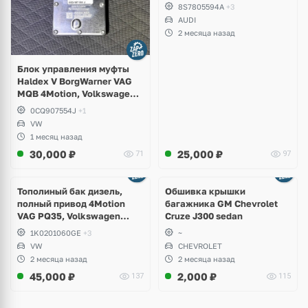
8S7805594A
+3
AUDI
2 месяца назад
Блок управления муфты
Haldex V BorgWarner VAG
MQB 4Motion, Volkswagen
Tiguan
0CQ907554J
+1
VW
1 месяц назад
30,000
₽
25,000
₽
71
97
Тополиный бак дизель,
Обшивка крышки
полный привод 4Motion
багажника GM Chevrolet
VAG PQ35, Volkswagen
Cruze J300 sedan
Scirocco, Golf V, VI, Skoda
1K0201060GE
+3
~
Yeti, Octavia A5, Superb,
VW
CHEVROLET
Audi A3, Seat Altea
2 месяца назад
2 месяца назад
45,000
₽
2,000
₽
137
115