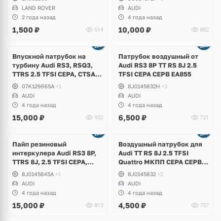
LAND ROVER
AUDI
2 года назад
4 года назад
1,500
₽
10,000
₽
514
882
Впускной патрубок на
Патрубок воздушный от
турбину Audi RS3, RSQ3,
Аudi RS3 8P TT RS 8J 2.5
TTRS 2.5 TFSI CEPA, CTSA,
TFSI CEPA CEPB EA855
CZGA, CZGB
07K129665A
+1
8J0145832H
+3
AUDI
AUDI
4 года назад
4 года назад
15,000
₽
6,500
₽
932
721
Пайп резиновый
Воздушный патрубок для
интеркулера Audi RS3 8P,
Audi TT RS 8J 2.5 TFSI
TTRS 8J, 2.5 TFSI CEPA,
Quattro МКПП СEPA CEPB
CEPB
EA855
8J0145845A
+1
8J0145832
+2
AUDI
AUDI
4 года назад
4 года назад
15,000
₽
4,500
₽
813
757