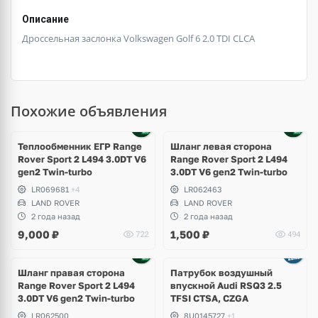
Описание
Дроссельная заслонка Volkswagen Golf 6 2.0 TDI CLCA
Похожие объявления
Теплообменник ЕГР Range
Шланг левая сторона
Rover Sport 2 L494 3.0DT V6
Range Rover Sport 2 L494
gen2 Twin-turbo
3.0DT V6 gen2 Twin-turbo
LR069681
+4
LR062463
LAND ROVER
LAND ROVER
2 года назад
2 года назад
9,000
₽
1,500
₽
722
494
Шланг правая сторона
Патрубок воздушный
Range Rover Sport 2 L494
впускной Audi RSQ3 2.5
3.0DT V6 gen2 Twin-turbo
TFSI CTSA, CZGA
LR062500
8U0145727
+1