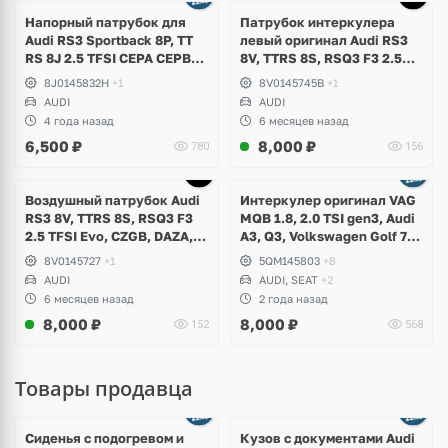
Напорный патрубок для
Патрубок интеркулера
Аudi RS3 Sportback 8P, TT
левый оригинал Audi RS3
RS 8J 2.5 TFSI CEPA CEPB
8V, TTRS 8S, RSQ3 F3 2.5
EA855 DSG DQ500
TFSI Evo, DAZA, DNWA,
8J0145832H
+1
8V0145745B
+1
DNWB
AUDI
AUDI
4 года назад
6 месяцев назад
6,500
₽
8,000
₽
780
156
Воздушный патрубок Audi
Интеркулер оригинал VAG
RS3 8V, TTRS 8S, RSQ3 F3
MQB 1.8, 2.0 TSI gen3, Audi
2.5 TFSI Evo, CZGB, DAZA,
A3, Q3, Volkswagen Golf 7
DNWA, DNWB
Alltrack, Passat B8, Tiguan
8V0145727
+1
5QM145803
+8
2, Allspace, Taos, Arteon,
AUDI
AUDI, SEAT
+2
Skoda Kodiaq, Karoq,
6 месяцев назад
2 года назад
Superb, Octavia
8,000
₽
8,000
₽
152
568
Товары продавца
Ещё
8 фото
Сиденья с подогревом и
Кузов с документами Audi