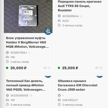
Передняя панель оригинал
Audi TTRS 8S Coupe,
Roadster
8S7805594A
+3
AUDI
2 месяца назад
Блок управления муфты
Haldex V BorgWarner VAG
MQB 4Motion, Volkswagen
Tiguan
0CQ907554J
+1
VW
1 месяц назад
30,000
₽
25,000
₽
72
98
Тополиный бак дизель,
Обшивка крышки
полный привод 4Motion
багажника GM Chevrolet
VAG PQ35, Volkswagen
Cruze J300 sedan
Scirocco, Golf V, VI, Skoda
1K0201060GE
+3
~
Yeti, Octavia A5, Superb,
VW
CHEVROLET
Audi A3, Seat Altea
2 месяца назад
2 месяца назад