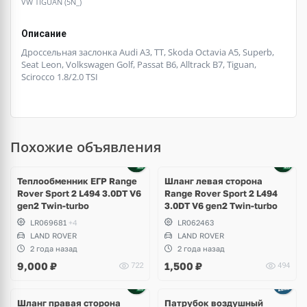
VW TIGUAN (5N_)
Описание
Дроссельная заслонка Audi A3, TT, Skoda Octavia A5, Superb,
Seat Leon, Volkswagen Golf, Passat B6, Alltrack B7, Tiguan,
Scirocco 1.8/2.0 TSI
Похожие объявления
Теплообменник ЕГР Range
Шланг левая сторона
Rover Sport 2 L494 3.0DT V6
Range Rover Sport 2 L494
gen2 Twin-turbo
3.0DT V6 gen2 Twin-turbo
LR069681
+4
LR062463
LAND ROVER
LAND ROVER
2 года назад
2 года назад
9,000
₽
1,500
₽
722
494
Шланг правая сторона
Патрубок воздушный