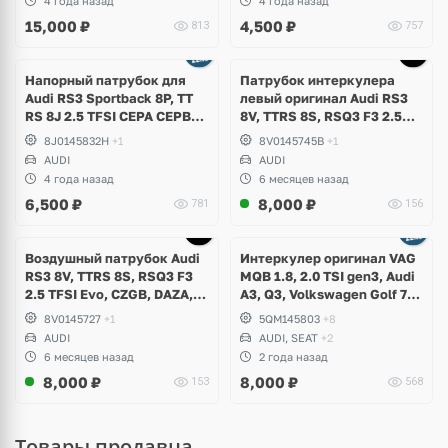
4 года назад
4 года назад
15,000
₽
4,500
₽
813
757
Напорный патрубок для
Патрубок интеркулера
Аudi RS3 Sportback 8P, TT
левый оригинал Audi RS3
RS 8J 2.5 TFSI CEPA CEPB
8V, TTRS 8S, RSQ3 F3 2.5
EA855 DSG DQ500
TFSI Evo, DAZA, DNWA,
8J0145832H
+1
8V0145745B
+1
DNWB
AUDI
AUDI
4 года назад
6 месяцев назад
6,500
₽
8,000
₽
781
156
Воздушный патрубок Audi
Интеркулер оригинал VAG
RS3 8V, TTRS 8S, RSQ3 F3
MQB 1.8, 2.0 TSI gen3, Audi
2.5 TFSI Evo, CZGB, DAZA,
A3, Q3, Volkswagen Golf 7
DNWA, DNWB
Alltrack, Passat B8, Tiguan
8V0145727
+1
5QM145803
+8
2, Allspace, Taos, Arteon,
AUDI
AUDI, SEAT
+2
Skoda Kodiaq, Karoq,
6 месяцев назад
2 года назад
Superb, Octavia
8,000
₽
8,000
₽
153
568
Товары продавца