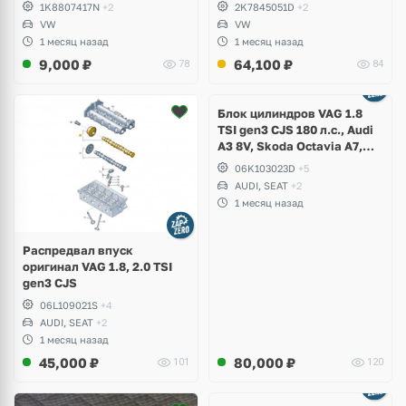
1K8807417N
+2
2K7845051D
+2
VW
VW
1 месяц назад
1 месяц назад
9,000
₽
64,100
₽
78
84
Ещё
2 фото
Блок цилиндров VAG 1.8
TSI gen3 CJS 180 л.с., Audi
A3 8V, Skoda Octavia A7,
Superb, Volkswagen Passat
06K103023D
+5
B8, Golf VII Alltrack, Seat
AUDI, SEAT
+2
Leon
1 месяц назад
Распредвал впуск
оригинал VAG 1.8, 2.0 TSI
gen3 CJS
06L109021S
+4
AUDI, SEAT
+2
1 месяц назад
45,000
₽
80,000
₽
101
120
Ещё
2 фото