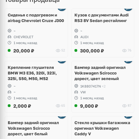
Ещё
8 фото
Сиденья с подогревом и
Кузов с документами Audi
airbag Chevrolet Cruze J300
RS3 8V Sedan рестайлинг
~
~
CHEVROLET
AUDI
1 месяц назад
1 месяц назад
20,000
₽
300,000
₽
52
76
Ещё
1 фото
Крепление глушителя
Бампер задний оригинал
BMW M3 E36, 320i, 323i,
Volkswagen Scirocco
325i, S50, M50, M52
дорест, цвет зеленый
~
1K8807417N
+2
~
VW
1 месяц назад
1 месяц назад
2,000
₽
9,000
₽
65
87
Бампер задний оригинал
Стекло крышки багажника
Volkswagen Scirocco
оригинал Volkswagen
дорест, цвет белый
Caddy V