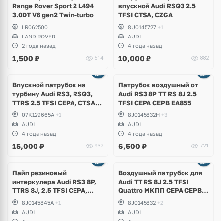
Range Rover Sport 2 L494
впускной Audi RSQ3 2.5
3.0DT V6 gen2 Twin-turbo
TFSI CTSA, CZGA
LR062500
8U0145727
+1
LAND ROVER
AUDI
2 года назад
4 года назад
1,500
₽
10,000
₽
514
882
Впускной патрубок на
Патрубок воздушный от
турбину Audi RS3, RSQ3,
Аudi RS3 8P TT RS 8J 2.5
TTRS 2.5 TFSI CEPA, CTSA,
TFSI CEPA CEPB EA855
CZGA, CZGB
07K129665A
+1
8J0145832H
+3
AUDI
AUDI
4 года назад
4 года назад
15,000
₽
6,500
₽
932
721
Пайп резиновый
Воздушный патрубок для
интеркулера Audi RS3 8P,
Audi TT RS 8J 2.5 TFSI
TTRS 8J, 2.5 TFSI CEPA,
Quattro МКПП СEPA CEPB
CEPB
EA855
8J0145845A
+1
8J0145832
+2
AUDI
AUDI