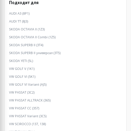
Подходит для
AUDI A3 (8P1)
AUDI TT (8J3)
SKODA OCTAVIA II (1Z3)
SKODA OCTAVIA II Combi (1Z5)
SKODA SUPERB II (3T4)
SKODA SUPERB II универсал (3T5)
SKODA YETI (5L)
VW GOLF V (1K1)
VW GOLF VI (5K1)
VW GOLF VI Variant (AJ5)
VW PASSAT (3C2)
VW PASSAT ALLTRACK (365)
VW PASSAT CC (357)
VW PASSAT Variant (3C5)
VW SCIROCCO (137, 138)