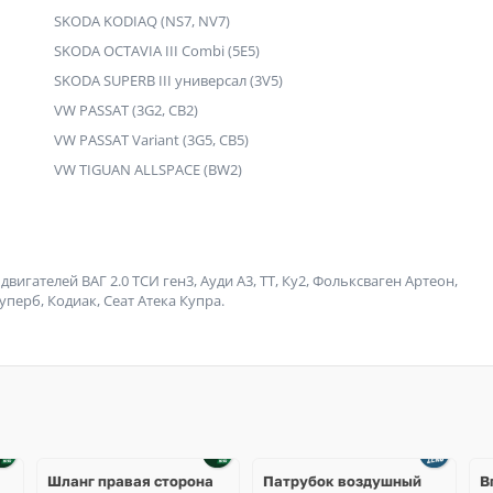
SKODA KODIAQ (NS7, NV7)
SKODA OCTAVIA III Combi (5E5)
SKODA SUPERB III универсал (3V5)
VW PASSAT (3G2, CB2)
VW PASSAT Variant (3G5, CB5)
VW TIGUAN ALLSPACE (BW2)
игателей ВАГ 2.0 ТСИ ген3, Ауди А3, ТТ, Ку2, Фольксваген Артеон,
Суперб, Кодиак, Сеат Атека Купра.
Шланг правая сторона
Патрубок воздушный
В