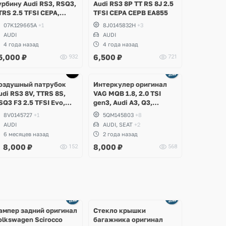
урбину Audi RS3, RSQ3,
Аudi RS3 8P TT RS 8J 2.5
TRS 2.5 TFSI CEPA,
TFSI CEPA CEPB EA855
TSA, CZGA, CZGB
07K129665A
+1
8J0145832H
+3
AUDI
AUDI
4 года назад
4 года назад
5,000
₽
6,500
₽
932
721
оздушный патрубок
Интеркулер оригинал
udi RS3 8V, TTRS 8S,
VAG MQB 1.8, 2.0 TSI
SQ3 F3 2.5 TFSI Evo,
gen3, Audi A3, Q3,
ZGB, DAZA, DNWA,
Volkswagen Golf 7
8V0145727
+1
5QM145803
+8
NWB
Alltrack, Passat B8,
AUDI
AUDI, SEAT
+2
Tiguan 2, Allspace, Taos,
6 месяцев назад
2 года назад
Arteon, Skoda Kodiaq,
8,000
₽
8,000
₽
152
568
Karoq, Superb, Octavia
Ещё
Ещё
2 фото
8 фото
ампер задний оригинал
Стекло крышки
olkswagen Scirocco
багажника оригинал