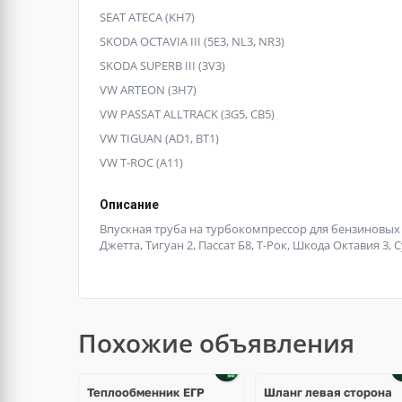
SEAT ATECA (KH7)
SKODA OCTAVIA III (5E3, NL3, NR3)
SKODA SUPERB III (3V3)
VW ARTEON (3H7)
VW PASSAT ALLTRACK (3G5, CB5)
VW TIGUAN (AD1, BT1)
VW T-ROC (A11)
Описание
Впускная труба на турбокомпрессор для бензиновых дв
Джетта, Тигуан 2, Пассат Б8, Т-Рок, Шкода Октавия 3, 
Похожие объявления
Теплообменник ЕГР
Шланг левая сторона