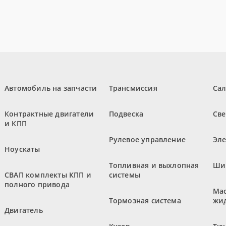
Автомобиль на запчасти
Трансмиссия
Са
Контрактные двигатели
Подвеска
Све
и КПП
Рулевое управление
Эл
Ноускаты
Топливная и выхлопная
Ши
СВАП комплекты КПП и
системы
полного привода
Мас
Тормозная система
жи
Двигатель