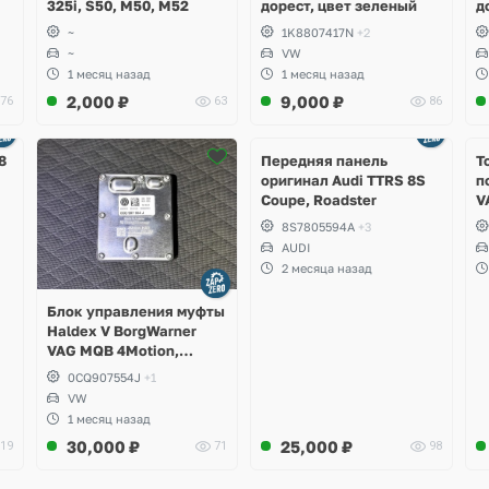
325i, S50, M50, M52
дорест, цвет зеленый
д
~
1K8807417N
+2
~
VW
1 месяц назад
1 месяц назад
2,000
₽
9,000
₽
76
63
86
Ещё
2 фото
8
Передняя панель
Т
оригинал Audi TTRS 8S
п
Coupe, Roadster
V
S
8S7805594A
+3
S
AUDI
S
2 месяца назад
A
Блок управления муфты
Haldex V BorgWarner
VAG MQB 4Motion,
Volkswagen Tiguan
0CQ907554J
+1
VW
1 месяц назад
30,000
₽
25,000
₽
19
71
98