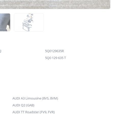
Q
5Q0129635R
5Q0 129 635 T
AUDI A3 Limousine (8VS, 8VM)
AUDI Q2 (GAB)
AUDI TT Roadster (FV9, FVR)