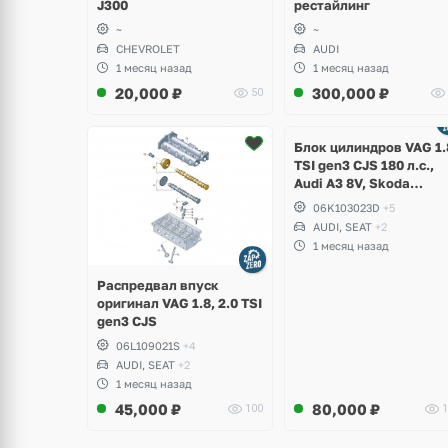
J300
рестайлинг
~
~
CHEVROLET
AUDI
1 месяц назад
1 месяц назад
20,000
₽
300,000
₽
50
Ещё
2 фото
Блок цилиндров VAG 1.
TSI gen3 CJS 180 л.с.,
Audi A3 8V, Skoda
Octavia A7, Superb,
06K103023D
+5
Volkswagen Passat B8,
AUDI, SEAT
+2
Golf VII Alltrack, Seat
1 месяц назад
Leon
Распредвал впуск
оригинал VAG 1.8, 2.0 TSI
gen3 CJS
06L109021S
+4
AUDI, SEAT
+2
1 месяц назад
45,000
₽
80,000
₽
100
1