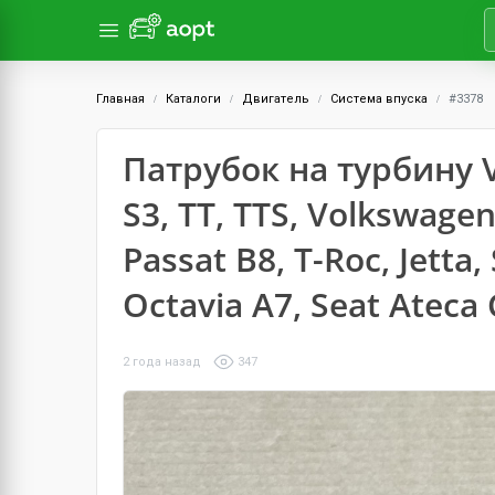
Главная
Каталоги
Двигатель
Система впуска
#3378
Патрубок на турбину V
S3, TT, TTS, Volkswagen
Passat B8, T-Roc, Jetta
Octavia A7, Seat Ateca
2 года назад
347