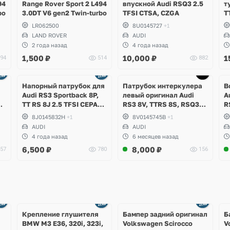
94
Range Rover Sport 2 L494
впускной Audi RSQ3 2.5
т
bo
3.0DT V6 gen2 Twin-turbo
TFSI CTSA, CZGA
T
C
LR062500
8U0145727
+1
LAND ROVER
AUDI
2 года назад
4 года назад
1,500
₽
10,000
₽
1
94
514
882
Напорный патрубок для
Патрубок интеркулера
В
Аudi RS3 Sportback 8P,
левый оригинал Audi
A
PA
TT RS 8J 2.5 TFSI CEPA
RS3 8V, TTRS 8S, RSQ3
R
CEPB EA855 DSG DQ500
F3 2.5 TFSI Evo, DAZA,
C
8J0145832H
+1
8V0145745B
+1
DNWA, DNWB
D
AUDI
AUDI
4 года назад
6 месяцев назад
6,500
₽
8,000
₽
57
780
156
Ещё
Ещё
1 фото
4 фото
Крепление глушителя
Бампер задний оригинал
Б
BMW M3 E36, 320i, 323i,
Volkswagen Scirocco
V