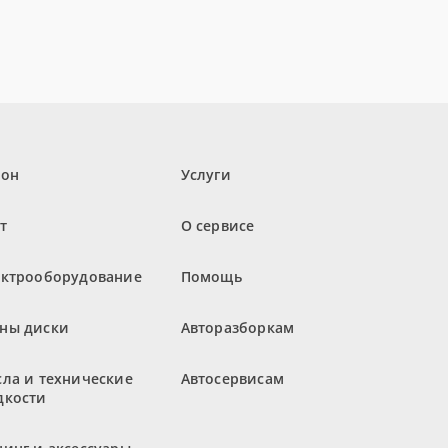
лон
Услуги
т
О сервисе
ектрооборудование
Помощь
ны диски
Авторазборкам
ла и технические
Автосервисам
дкости