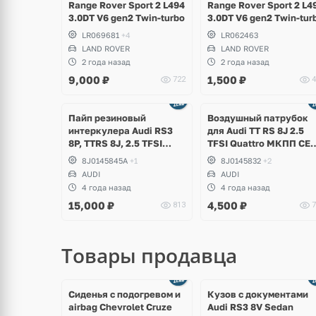
Range Rover Sport 2 L494
Range Rover Sport 2 L4
3.0DT V6 gen2 Twin-turbo
3.0DT V6 gen2 Twin-tur
LR069681
+4
LR062463
LAND ROVER
LAND ROVER
2 года назад
2 года назад
9,000
₽
1,500
₽
722
4
Пайп резиновый
Воздушный патрубок
интеркулера Audi RS3
для Audi TT RS 8J 2.5
8P, TTRS 8J, 2.5 TFSI
TFSI Quattro МКПП СE
CEPA, CEPB
CEPB EA855
8J0145845A
+1
8J0145832
+2
AUDI
AUDI
4 года назад
4 года назад
15,000
₽
4,500
₽
813
7
Товары продавца
щё
Ещё
ото
8 фото
Сиденья с подогревом и
Кузов с документами
airbag Chevrolet Cruze
Audi RS3 8V Sedan