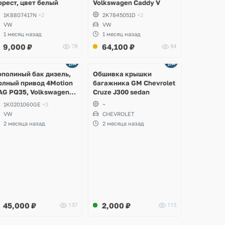
орест, цвет белый
Volkswagen Caddy V
1K8807417N
+2
2K7845051D
+2
VW
VW
1 месяц назад
1 месяц назад
9,000
₽
64,100
₽
78
84
Ещё
2 фото
ополиный бак дизель,
Обшивка крышки
олный привод 4Motion
багажника GM Chevrolet
AG PQ35, Volkswagen
Cruze J300 sedan
cirocco, Golf V, VI,
1K0201060GE
+3
~
koda Yeti, Octavia A5,
VW
CHEVROLET
uperb, Audi A3, Seat
2 месяца назад
2 месяца назад
ltea
45,000
₽
2,000
₽
137
115