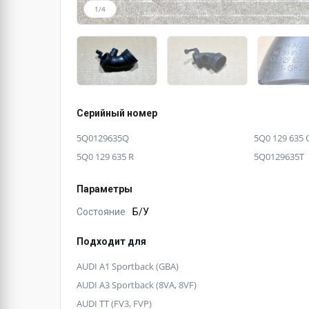
1/4
Серийный номер
5Q0129635Q
5Q0 129 635 
5Q0 129 635 R
5Q0129635T
Параметры
Состояние
Б/У
Подходит для
AUDI A1 Sportback (GBA)
AUDI A3 Sportback (8VA, 8VF)
AUDI TT (FV3, FVP)