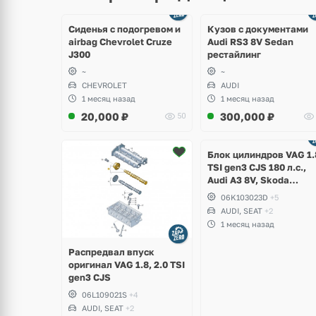
щё
Ещё
ото
8 фото
Сиденья с подогревом и
Кузов с документами
airbag Chevrolet Cruze
Audi RS3 8V Sedan
J300
рестайлинг
~
~
CHEVROLET
AUDI
1 месяц назад
1 месяц назад
20,000
₽
300,000
₽
50
Ещё
2 фото
Блок цилиндров VAG 1.
TSI gen3 CJS 180 л.с.,
Audi A3 8V, Skoda
Octavia A7, Superb,
06K103023D
+5
Volkswagen Passat B8,
AUDI, SEAT
+2
Golf VII Alltrack, Seat
1 месяц назад
Leon
Распредвал впуск
оригинал VAG 1.8, 2.0 TSI
gen3 CJS
06L109021S
+4
AUDI, SEAT
+2