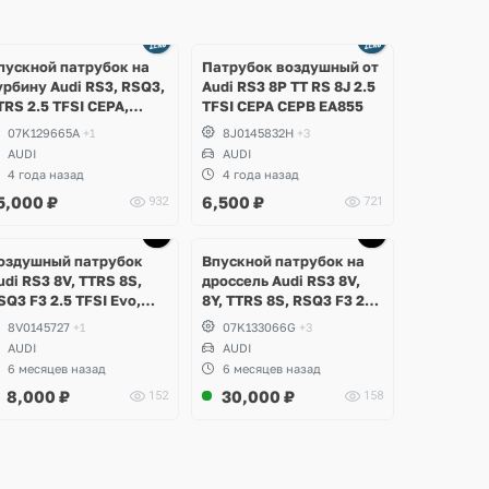
пускной патрубок на
Патрубок воздушный от
урбину Audi RS3, RSQ3,
Аudi RS3 8P TT RS 8J 2.5
TRS 2.5 TFSI CEPA,
TFSI CEPA CEPB EA855
TSA, CZGA, CZGB
07K129665A
+1
8J0145832H
+3
AUDI
AUDI
4 года назад
4 года назад
5,000
₽
6,500
₽
932
721
оздушный патрубок
Впускной патрубок на
udi RS3 8V, TTRS 8S,
дроссель Audi RS3 8V,
SQ3 F3 2.5 TFSI Evo,
8Y, TTRS 8S, RSQ3 F3 2.5
ZGB, DAZA, DNWA,
TFSI Evo, DAZA, DNWA,
8V0145727
+1
07K133066G
+3
NWB
DNWB
AUDI
AUDI
6 месяцев назад
6 месяцев назад
8,000
₽
30,000
₽
152
158