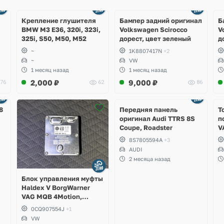
Ещё
Ещё
1 фото
4 фото
Крепление глушителя
Бампер задний оригинал
Б
BMW M3 E36, 320i, 323i,
Volkswagen Scirocco
V
325i, S50, M50, M52
дорест, цвет зеленый
д
~
1K8807417N
+2
~
VW
1 месяц назад
1 месяц назад
2,000
₽
9,000
₽
76
62
86
Ещё
2 фото
8
Передняя панель
Т
оригинал Audi TTRS 8S
п
Coupe, Roadster
V
S
8S7805594A
+3
S
AUDI
S
2 месяца назад
A
Блок управления муфты
Haldex V BorgWarner
VAG MQB 4Motion,
Volkswagen Tiguan
0CQ907554J
+1
VW