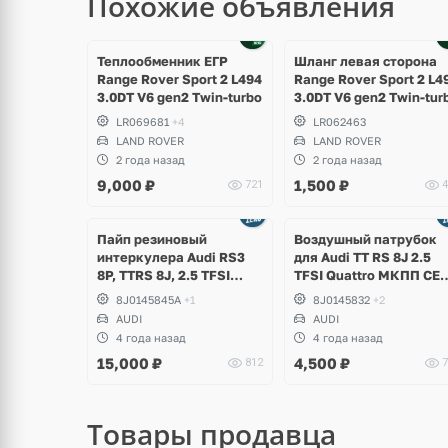
Похожие объявления
Теплообменник ЕГР
Шланг левая сторона
Range Rover Sport 2 L494
Range Rover Sport 2 L4
3.0DT V6 gen2 Twin-turbo
3.0DT V6 gen2 Twin-tur
LR069681
+4
LR062463
LAND ROVER
LAND ROVER
2 года назад
2 года назад
9,000
₽
1,500
₽
721
4
Пайп резиновый
Воздушный патрубок
интеркулера Audi RS3
для Audi TT RS 8J 2.5
8P, TTRS 8J, 2.5 TFSI
TFSI Quattro МКПП СE
CEPA, CEPB
CEPB EA855
8J0145845A
+1
8J0145832
+2
AUDI
AUDI
4 года назад
4 года назад
15,000
₽
4,500
₽
812
7
Товары продавца