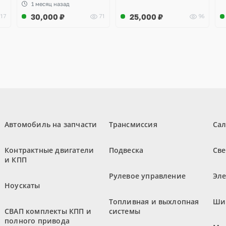
1 месяц назад
30,000
₽
25,000
₽
17
71
96
Автомобиль на запчасти
Трансмиссия
Са
Контрактные двигатели
Подвеска
Све
и КПП
Рулевое управление
Эл
Ноускаты
Топливная и выхлопная
Ши
СВАП комплекты КПП и
системы
полного привода