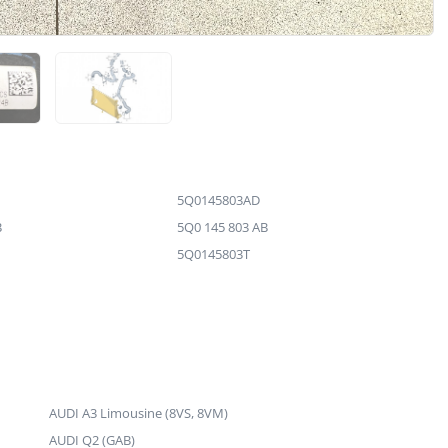
5Q0145803AD
B
5Q0 145 803 AB
5Q0145803T
AUDI A3 Limousine (8VS, 8VM)
AUDI Q2 (GAB)