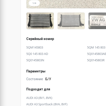
1/4
Серийный номер
5QM145803
5QM 145 803
5Q0 145 803 AD
5Q0145803A
5Q0145803N
5Q0145803R
Параметры
Состояние
Б/У
Подходит для
AUDI A3 (8V1, 8VK)
AUDI A3 Sportback (8VA, 8VF)