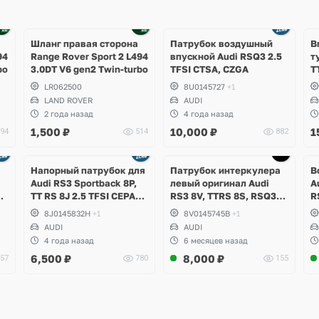
Шланг правая сторона
Патрубок воздушный
В
94
Range Rover Sport 2 L494
впускной Audi RSQ3 2.5
т
bo
3.0DT V6 gen2 Twin-turbo
TFSI CTSA, CZGA
T
C
LR062500
8U0145727
+1
LAND ROVER
AUDI
2 года назад
4 года назад
1,500
₽
10,000
₽
1
94
514
882
Напорный патрубок для
Патрубок интеркулера
В
Аudi RS3 Sportback 8P,
левый оригинал Audi
A
PA
TT RS 8J 2.5 TFSI CEPA
RS3 8V, TTRS 8S, RSQ3
R
CEPB EA855 DSG DQ500
F3 2.5 TFSI Evo, DAZA,
C
8J0145832H
+1
8V0145745B
+1
DNWA, DNWB
D
AUDI
AUDI
4 года назад
6 месяцев назад
6,500
₽
8,000
₽
57
780
155