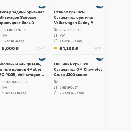
Ещё
Ещё
2 фото
8 фото
ампер задний оригинал
Стекло крышки
olkswagen Scirocco
багажника оригинал
орест, цвет белый
Volkswagen Caddy V
1K8807417N
+2
2K7845051D
+2
VW
VW
1 месяц назад
1 месяц назад
9,000
₽
64,100
₽
77
81
Ещё
2 фото
ополиный бак дизель,
Обшивка крышки
олный привод 4Motion
багажника GM Chevrolet
AG PQ35, Volkswagen
Cruze J300 sedan
cirocco, Golf V, VI,
1K0201060GE
+3
~
koda Yeti, Octavia A5,
VW
CHEVROLET
uperb, Audi A3, Seat
2 месяца назад
2 месяца назад
ltea