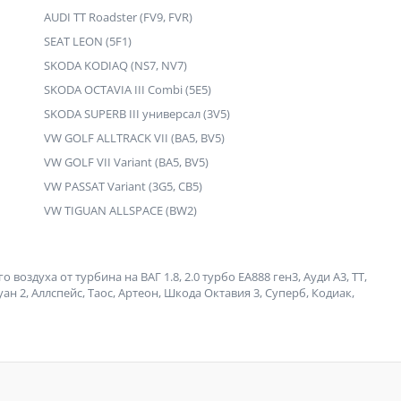
AUDI TT Roadster (FV9, FVR)
SEAT LEON (5F1)
SKODA KODIAQ (NS7, NV7)
SKODA OCTAVIA III Combi (5E5)
SKODA SUPERB III универсал (3V5)
VW GOLF ALLTRACK VII (BA5, BV5)
VW GOLF VII Variant (BA5, BV5)
VW PASSAT Variant (3G5, CB5)
VW TIGUAN ALLSPACE (BW2)
здуха от турбина на ВАГ 1.8, 2.0 турбо ЕА888 ген3, Ауди А3, ТТ,
уан 2, Аллспейс, Таос, Артеон, Шкода Октавия 3, Суперб, Кодиак,