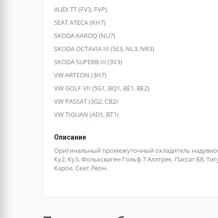
AUDI TT (FV3, FVP)
SEAT ATECA (KH7)
SKODA KAROQ (NU7)
SKODA OCTAVIA III (5E3, NL3, NR3)
SKODA SUPERB III (3V3)
VW ARTEON (3H7)
VW GOLF VII (5G1, BQ1, BE1, BE2)
VW PASSAT (3G2, CB2)
VW TIGUAN (AD1, BT1)
Описание
Оригинальный промежуточный охладитель надувного во
Ку2, Ку3, Фольксваген Гольф 7 Аллтрек, Пассат Б8, Тиг
Карок, Сеат Леон.