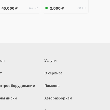
45,000
₽
2,000
₽
137
115
лон
Услуги
т
О сервисе
ектрооборудование
Помощь
ны диски
Авторазборкам