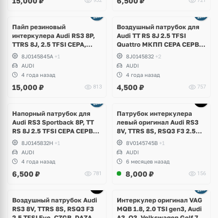
15,000
₽
6,500
₽
932
721
Пайп резиновый
Воздушный патрубок для
интеркулера Audi RS3 8P,
Audi TT RS 8J 2.5 TFSI
TTRS 8J, 2.5 TFSI CEPA,
Quattro МКПП СEPA CEPB
CEPB
EA855
8J0145845A
+1
8J0145832
+2
AUDI
AUDI
4 года назад
4 года назад
15,000
₽
4,500
₽
813
757
Напорный патрубок для
Патрубок интеркулера
Аudi RS3 Sportback 8P, TT
левый оригинал Audi RS3
RS 8J 2.5 TFSI CEPA CEPB
8V, TTRS 8S, RSQ3 F3 2.5
EA855 DSG DQ500
TFSI Evo, DAZA, DNWA,
8J0145832H
+1
8V0145745B
+1
DNWB
AUDI
AUDI
4 года назад
6 месяцев назад
6,500
₽
8,000
₽
781
156
Воздушный патрубок Audi
Интеркулер оригинал VAG
RS3 8V, TTRS 8S, RSQ3 F3
MQB 1.8, 2.0 TSI gen3, Audi
2.5 TFSI Evo, CZGB, DAZA,
A3, Q3, Volkswagen Golf 7