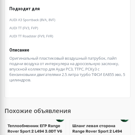
Подходит для
AUDI A3 Sportback (8VA, 8VF)
AUDI TT (FV3, FVP)
AUDI TT Roadster (FV9, FVR)
Описание
Оригинальный пластиковый воздушный патрубок, пайп
подачи воздуха от интеркулера на дроссельную заслонку,
впускной коллектор для Ауди РС3, ТТРС, РСКу3 с
бензиновыми двигателями 2.5 литра турбо ТФСИ ЕА855 эво, 5
цилиндров.
Похожие объявления
Теплообменник ЕГР Range
Шланг левая сторона
Rover Sport 2 L494 3.0DT V6
Range Rover Sport 2 L494