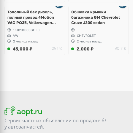
Тополиный бак дизель,
Обшивка крышки
полный привод 4Motion
багажника GM Chevrolet
VAG PQ35, Volkswagen
Cruze J300 sedan
Scirocco, Golf V, VI, Skoda
1K0201060GE
+3
~
Yeti, Octavia A5, Superb,
VW
CHEVROLET
Audi A3, Seat Altea
2 месяца назад
2 месяца назад
45,000
₽
2,000
₽
140
115
Сервис частных объявлений по продаже
б/
у
автозапчастей.