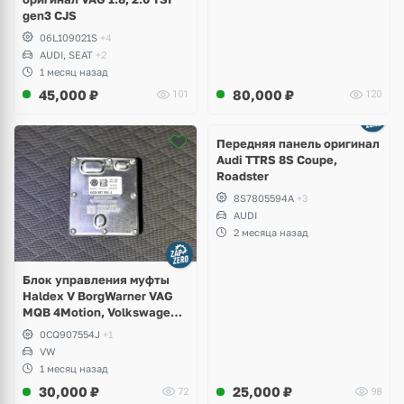
gen3 CJS
06L109021S
+4
AUDI, SEAT
+2
1 месяц назад
45,000
₽
80,000
₽
101
120
Ещё
2 фото
Передняя панель оригинал
Audi TTRS 8S Coupe,
Roadster
8S7805594A
+3
AUDI
2 месяца назад
Блок управления муфты
Haldex V BorgWarner VAG
MQB 4Motion, Volkswagen
Tiguan
0CQ907554J
+1
VW
1 месяц назад
30,000
₽
25,000
₽
72
98