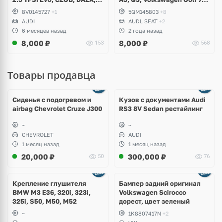
DNWA, DNWB
Alltrack, Passat B8, Tiguan
8V0145727
+1
5QM145803
+8
2, Allspace, Taos, Arteon,
AUDI
AUDI, SEAT
+2
Skoda Kodiaq, Karoq,
6 месяцев назад
2 года назад
Superb, Octavia
8,000
₽
8,000
₽
153
568
Товары продавца
Ещё
8 фото
Сиденья с подогревом и
Кузов с документами Audi
airbag Chevrolet Cruze J300
RS3 8V Sedan рестайлинг
~
~
CHEVROLET
AUDI
1 месяц назад
1 месяц назад
20,000
₽
300,000
₽
50
76
Ещё
1 фото
Крепление глушителя
Бампер задний оригинал
BMW M3 E36, 320i, 323i,
Volkswagen Scirocco
325i, S50, M50, M52
дорест, цвет зеленый
~
1K8807417N
+2