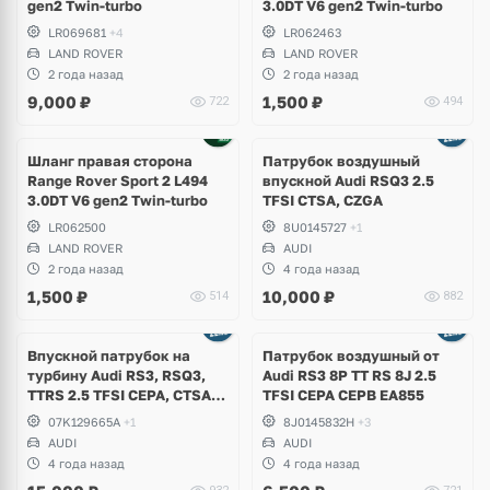
gen2 Twin-turbo
3.0DT V6 gen2 Twin-turbo
LR069681
+4
LR062463
LAND ROVER
LAND ROVER
2 года назад
2 года назад
9,000
₽
1,500
₽
722
494
Шланг правая сторона
Патрубок воздушный
Range Rover Sport 2 L494
впускной Audi RSQ3 2.5
3.0DT V6 gen2 Twin-turbo
TFSI CTSA, CZGA
LR062500
8U0145727
+1
LAND ROVER
AUDI
2 года назад
4 года назад
1,500
₽
10,000
₽
514
882
Впускной патрубок на
Патрубок воздушный от
турбину Audi RS3, RSQ3,
Аudi RS3 8P TT RS 8J 2.5
TTRS 2.5 TFSI CEPA, CTSA,
TFSI CEPA CEPB EA855
CZGA, CZGB
07K129665A
+1
8J0145832H
+3
AUDI
AUDI
4 года назад
4 года назад