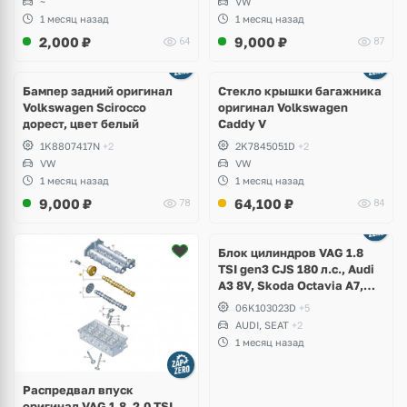
~
VW
1 месяц назад
1 месяц назад
2,000
₽
9,000
₽
64
87
Бампер задний оригинал
Стекло крышки багажника
Volkswagen Scirocco
оригинал Volkswagen
дорест, цвет белый
Caddy V
1K8807417N
+2
2K7845051D
+2
VW
VW
1 месяц назад
1 месяц назад
9,000
₽
64,100
₽
78
84
Ещё
2 фото
Блок цилиндров VAG 1.8
TSI gen3 CJS 180 л.с., Audi
A3 8V, Skoda Octavia A7,
Superb, Volkswagen Passat
06K103023D
+5
B8, Golf VII Alltrack, Seat
AUDI, SEAT
+2
Leon
1 месяц назад
Распредвал впуск
оригинал VAG 1.8, 2.0 TSI