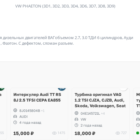
VW PHAETON (3D1, 3D2, 3D3, 3D4, 3D6, 3D7, 3D8, 3D9)
дизельных двигателей ВАГобъемом 2.7, 3.0 ТДИ 6 цилиндров, Ауди
 1, Фаэтон. С дефектом, сломан разъем.
Ещё
1 фото
а
Интеркулер Audi TT RS
Турбина оригинал VAG
М
8J 2.5 TFSI CEPA EA855
1.2 TSI CJZA, CJZB, Audi,
т
Skoda, Volkswagen, Seat
T
8J0145804B
+1
F
04E145721L
+4
AUDI
E
VW
4 года назад
2 года назад
15,000
₽
18,000
₽
55
1475
727