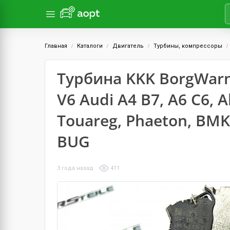
Главная
Каталоги
Двигатель
Турбины, компрессоры
Турбина KKK BorgWarne
V6 Audi A4 B7, A6 C6, A
Touareg, Phaeton, BMK
BUG
3 года назад
411