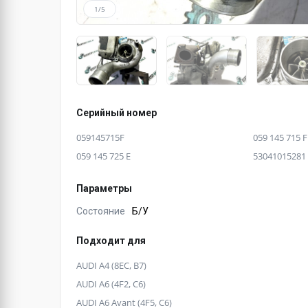
1/5
Серийный номер
059145715F
059 145 715 F
059 145 725 E
53041015281
Параметры
Состояние
Б/У
Подходит для
AUDI A4 (8EC, B7)
AUDI A6 (4F2, C6)
AUDI A6 Avant (4F5, C6)