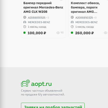
8 фото
6 фото
Бампер передний
Комплект обвеса,
оригинал Mercedes-Benz
бампера, пороги
AMG CLK W208
оригинал AMG
Mercedes-Benz CLK
A2088850525
+3
A2088850325
+9
W208
MERCEDES-BENZ
MERCEDES-BENZ
1 месяц назад
1 месяц назад
100,000
₽
260,000
₽
90
Сервис частных объявлений
по продаже
б/у
автозапчастей.
Заявка на подбор запчастей