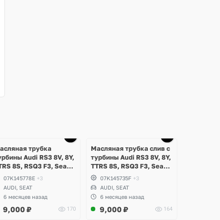
Ещё
1 фото
асляная трубка
Масляная трубка слив с
урбины Audi RS3 8V, 8Y,
турбины Audi RS3 8V, 8Y,
TRS 8S, RSQ3 F3, Seat
TTRS 8S, RSQ3 F3, Seat
ormentor Cupra 2.5 TFSI
Formentor Cupra 2.5 TFSI
07K145778E
+3
07K145735F
+3
vo, DAZA, DNWA, DNWB
Evo, DAZA, DNWA, DNWB
AUDI, SEAT
AUDI, SEAT
6 месяцев назад
6 месяцев назад
9,000
₽
9,000
₽
170
164