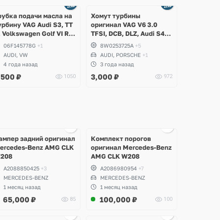
Ещё
Ещё
8 фото
5 фото
рубка подачи масла на
Хомут турбины
урбину VAG Audi S3, TT
оригинал VAG V6 3.0
, Volkswagen Golf VI R
TFSI, DCB, DLZ, Audi S4
.0 TFSI EA113 CDLA
B9, S5, A6 C8, A7, SQ5,
06F145778G
+1
8W0253725A
+5
DLC
Q7, Q8, Porsche Macan,
AUDI, VW
AUDI, PORSCHE
+1
Cayenne E3, Panamera
4 года назад
3 года назад
971, Volkswagen Touareg
,500
₽
3,000
₽
1050
972
Ещё
Ещё
Ещё
5 фото
1 фото
10 фото
ампер задний оригинал
Комплект порогов
ercedes-Benz AMG CLK
оригинал Mercedes-Benz
208
AMG CLK W208
A2088850425
+3
A2086980954
+7
MERCEDES-BENZ
MERCEDES-BENZ
1 месяц назад
1 месяц назад
65,000
₽
100,000
₽
85
100
Ещё
Ещё
Ещё