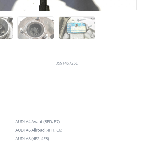
059145725E
AUDI A4 Avant (8ED, B7)
AUDI A6 Allroad (4FH, C6)
AUDI A8 (4E2, 4E8)