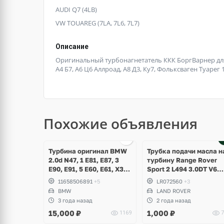
AUDI Q7 (4LB)
VW TOUAREG (7LA, 7L6, 7L7)
Описание
Оригинальный турбонагнетатель ККК БоргВарнер для 
А4 Б7, А6 Ц6 Аллроад, А8 Д3, Ку7, Фольксваген Туарег
Похожие объявления
щё
ото
Турбина оригинал BMW
Трубка подачи масла н
2.0d N47, 1 E81, E87, 3
турбину Range Rover
E90, E91, 5 E60, E61, X3
Sport 2 L494 3.0DT V6
E83
gen2 Twin-turbo
11658506891
+5
LR072560
+3
BMW
LAND ROVER
3 года назад
2 года назад
15,000
₽
1,000
₽
1169
7