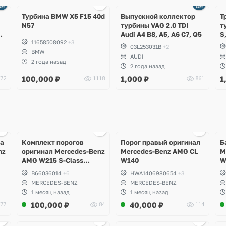
Турбина BMW X5 F15 40d
Выпускной коллектор
Т
N57
турбины VAG 2.0 TDI
т
Audi A4 B8, A5, A6 C7, Q5
S
11658508092
+3
2
03L253031B
+2
BMW
C
AUDI
2 года назад
2 года назад
100,000
₽
1,000
₽
1
72
1118
861
Ещё
Ещё
1 фото
1 фото
ка
Комплект порогов
Порог правый оригинал
Б
nz
оригинал Mercedes-Benz
Mercedes-Benz AMG CL
M
AMG W215 S-Class
W140
W
Coupe
B66036014
+6
HWA1406980654
+3
MERCEDES-BENZ
MERCEDES-BENZ
1 месяц назад
1 месяц назад
100,000
₽
40,000
₽
77
84
114
Ещё