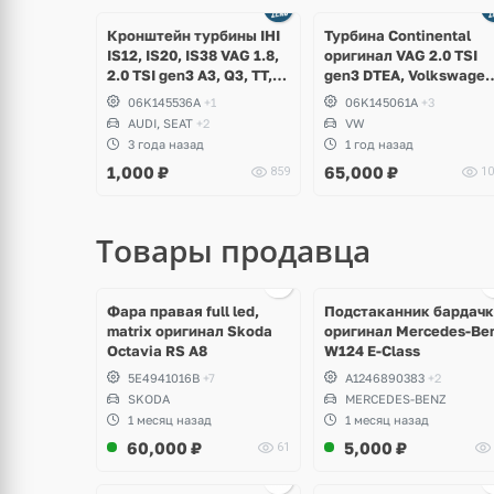
Ещё
Ещё
8 фото
5 фото
Кронштейн турбины IHI
Турбина Continental
IS12, IS20, IS38 VAG 1.8,
оригинал VAG 2.0 TSI
2.0 TSI gen3 A3, Q3, TT,
gen3 DTEA, Volkswagen
Volkswagen Arteon,
Tiguan Allspace USA
06K145536A
+1
06K145061A
+3
Passat B8, Atlas,
AUDI, SEAT
+2
VW
Teramont, Golf 7, Tiguan,
3 года назад
1 год назад
Skoda Kodiaq, Karoq,
1,000
₽
65,000
₽
859
10
Superb, Octavia A7, Seat
Leon
Товары продавца
щё
Ещё
Ещё
ото
1 фото
10 фото
Фара правая full led,
Подстаканник бардач
matrix оригинал Skoda
оригинал Mercedes-Be
Octavia RS A8
W124 E-Class
5E4941016B
+7
A1246890383
+2
SKODA
MERCEDES-BENZ
1 месяц назад
1 месяц назад
60,000
₽
5,000
₽
61
Ещё
Ещё