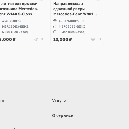
1 фото
8 фото
6 фото
плотнитель крышки
Направляющая
агажника Mercedes-
сдвижной двери
enz W140 S-Class
Mercedes-Benz W901
Sprinter
A1407500198
+1
A9017600027
+3
MERCEDES-BENZ
MERCEDES-BENZ
6 месяцев назад
6 месяцев назад
9,000
₽
12,000
₽
183
184
лон
Услуги
т
О сервисе