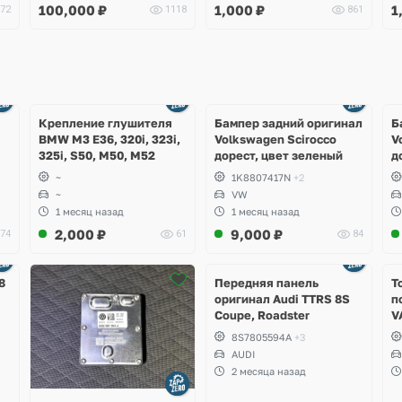
100,000
₽
1,000
₽
1
72
1118
861
Ещё
Ещё
1 фото
4 фото
Крепление глушителя
Бампер задний оригинал
Б
BMW M3 E36, 320i, 323i,
Volkswagen Scirocco
V
325i, S50, M50, M52
дорест, цвет зеленый
д
~
1K8807417N
+2
~
VW
1 месяц назад
1 месяц назад
2,000
₽
9,000
₽
74
61
84
Ещё
2 фото
8
Передняя панель
Т
оригинал Audi TTRS 8S
п
Coupe, Roadster
V
S
8S7805594A
+3
S
AUDI
S
2 месяца назад
A