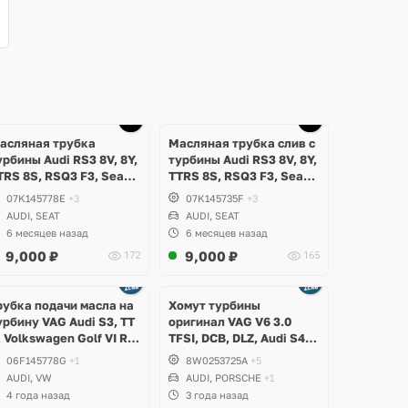
Ещё
1 фото
асляная трубка
Масляная трубка слив с
урбины Audi RS3 8V, 8Y,
турбины Audi RS3 8V, 8Y,
TRS 8S, RSQ3 F3, Seat
TTRS 8S, RSQ3 F3, Seat
ormentor Cupra 2.5 TFSI
Formentor Cupra 2.5 TFSI
07K145778E
+3
07K145735F
+3
vo, DAZA, DNWA, DNWB
Evo, DAZA, DNWA, DNWB
AUDI, SEAT
AUDI, SEAT
6 месяцев назад
6 месяцев назад
9,000
₽
9,000
₽
172
165
Ещё
Ещё
8 фото
5 фото
рубка подачи масла на
Хомут турбины
урбину VAG Audi S3, TT
оригинал VAG V6 3.0
, Volkswagen Golf VI R
TFSI, DCB, DLZ, Audi S4
.0 TFSI EA113 CDLA
B9, S5, A6 C8, A7, SQ5,
06F145778G
+1
8W0253725A
+5
DLC
Q7, Q8, Porsche Macan,
AUDI, VW
AUDI, PORSCHE
+1
Cayenne E3, Panamera
4 года назад
3 года назад
971, Volkswagen Touareg