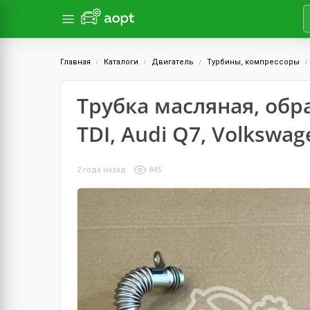
Главная
Каталоги
Двигатель
Турбины, компрессоры
Трубка масляная, обра
TDI, Audi Q7, Volkswag
2 года назад
845