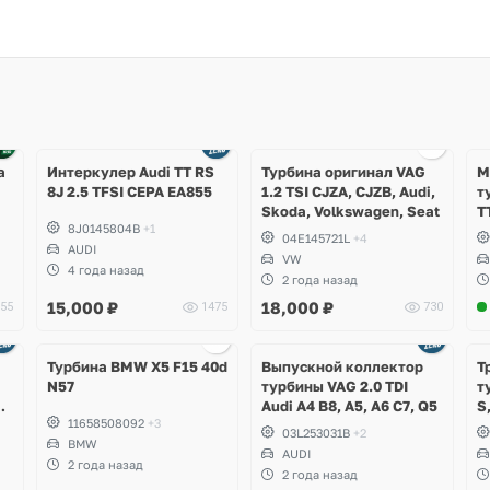
Ещё
1 фото
а
Интеркулер Audi TT RS
Турбина оригинал VAG
М
8J 2.5 TFSI CEPA EA855
1.2 TSI CJZA, CJZB, Audi,
т
Skoda, Volkswagen, Seat
T
8J0145804B
+1
F
04E145721L
+4
AUDI
E
VW
4 года назад
2 года назад
15,000
₽
18,000
₽
55
1475
730
Турбина BMW X5 F15 40d
Выпускной коллектор
Т
N57
турбины VAG 2.0 TDI
т
Audi A4 B8, A5, A6 C7, Q5
S
11658508092
+3
2
03L253031B
+2
BMW
C
AUDI
2 года назад
2 года назад