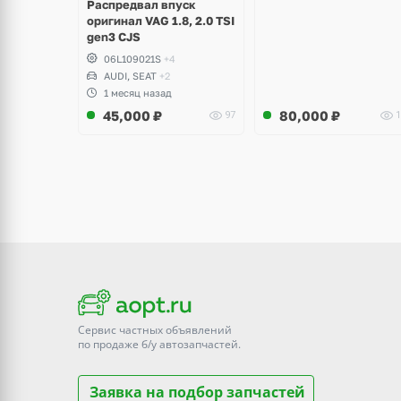
Распредвал впуск
оригинал VAG 1.8, 2.0 TSI
gen3 CJS
06L109021S
+4
AUDI, SEAT
+2
1 месяц назад
45,000
₽
80,000
₽
97
1
Сервис частных объявлений
по продаже
б/у
автозапчастей.
Заявка на подбор запчастей