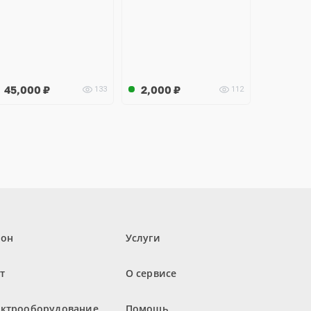
45,000
₽
2,000
₽
133
112
лон
Услуги
т
О сервисе
ектрооборудование
Помощь