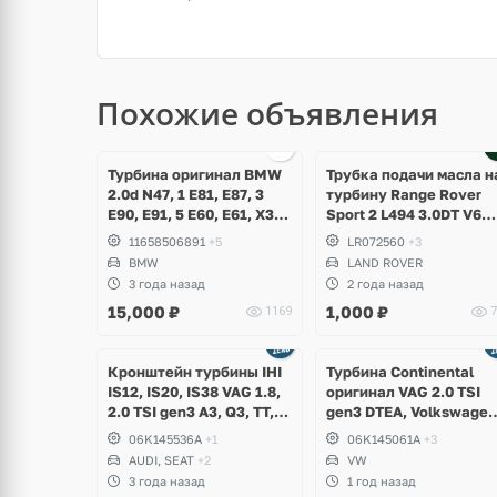
Похожие объявления
щё
ото
Турбина оригинал BMW
Трубка подачи масла н
2.0d N47, 1 E81, E87, 3
турбину Range Rover
E90, E91, 5 E60, E61, X3
Sport 2 L494 3.0DT V6
E83
gen2 Twin-turbo
11658506891
+5
LR072560
+3
BMW
LAND ROVER
3 года назад
2 года назад
15,000
₽
1,000
₽
1169
7
Ещё
Ещё
8 фото
5 фото
Кронштейн турбины IHI
Турбина Continental
IS12, IS20, IS38 VAG 1.8,
оригинал VAG 2.0 TSI
2.0 TSI gen3 A3, Q3, TT,
gen3 DTEA, Volkswagen
Volkswagen Arteon,
Tiguan Allspace USA
06K145536A
+1
06K145061A
+3
Passat B8, Atlas,
AUDI, SEAT
+2
VW
Teramont, Golf 7, Tiguan,
3 года назад
1 год назад
Skoda Kodiaq, Karoq,