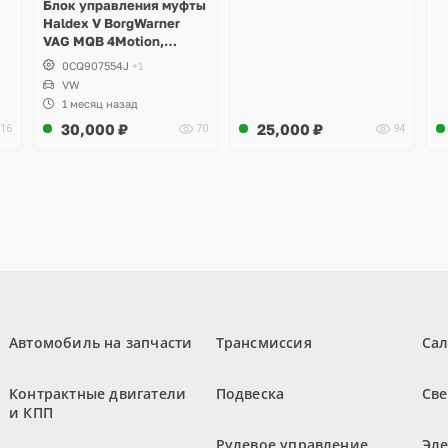
Блок управления муфты
Haldex V BorgWarner
VAG MQB 4Motion,
Volkswagen Tiguan
0CQ907554J
+1
VW
1 месяц назад
30,000
₽
25,000
₽
16
70
94
Автомобиль на запчасти
Трансмиссия
Са
Контрактные двигатели
Подвеска
Све
и КПП
Рулевое управление
Эл