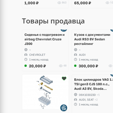
1,000
₽
65,000
₽
860
10
Superb, Octavia A7, Seat
Leon
Товары продавца
щё
Ещё
ото
8 фото
Сиденья с подогревом и
Кузов с документами
airbag Chevrolet Cruze
Audi RS3 8V Sedan
J300
рестайлинг
~
~
CHEVROLET
AUDI
1 месяц назад
1 месяц назад
20,000
₽
300,000
₽
48
Ещё
2 фото
Блок цилиндров VAG 1.
TSI gen3 CJS 180 л.с.,
Audi A3 8V, Skoda
Octavia A7, Superb,
06K103023D
+5
Volkswagen Passat B8,
AUDI, SEAT
+2
Golf VII Alltrack, Seat
1 месяц назад
Leon