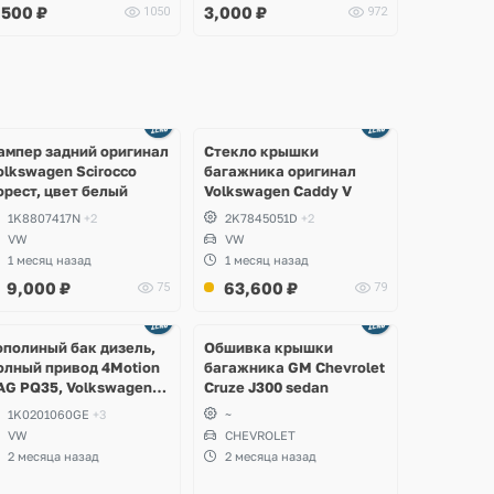
,500
₽
3,000
₽
1050
972
Ещё
Ещё
2 фото
8 фото
ампер задний оригинал
Стекло крышки
olkswagen Scirocco
багажника оригинал
орест, цвет белый
Volkswagen Caddy V
1K8807417N
+2
2K7845051D
+2
VW
VW
1 месяц назад
1 месяц назад
9,000
₽
63,600
₽
75
79
Ещё
2 фото
ополиный бак дизель,
Обшивка крышки
олный привод 4Motion
багажника GM Chevrolet
AG PQ35, Volkswagen
Cruze J300 sedan
cirocco, Golf V, VI,
1K0201060GE
+3
~
koda Yeti, Octavia A5,
VW
CHEVROLET
uperb, Audi A3, Seat
2 месяца назад
2 месяца назад
ltea