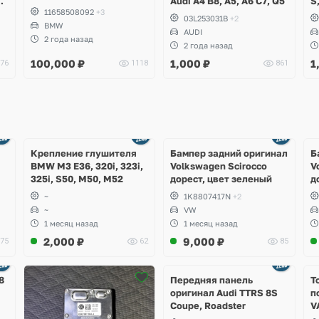
Audi A4 B8, A5, A6 C7, Q5
S
11658508092
+3
2
03L253031B
+2
BMW
C
AUDI
2 года назад
2 года назад
100,000
₽
1,000
₽
1
76
1118
861
Ещё
Ещё
1 фото
4 фото
Крепление глушителя
Бампер задний оригинал
Б
BMW M3 E36, 320i, 323i,
Volkswagen Scirocco
V
325i, S50, M50, M52
дорест, цвет зеленый
д
~
1K8807417N
+2
~
VW
1 месяц назад
1 месяц назад
2,000
₽
9,000
₽
75
62
85
Ещё
2 фото
8
Передняя панель
Т
оригинал Audi TTRS 8S
п
Coupe, Roadster
V
S