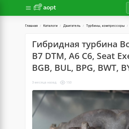
Главная
Каталоги
Двигатель
Турбины, компрессоры
Гибридная турбина Bo
B7 DTM, A6 C6, Seat Exe
BGB, BUL, BPG, BWT, B
3 месяца назад
150