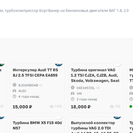
, турбокомпрессор БоргВанер на бензиновые двигатели ВАГ 1.8, 2.0
Ещё
1 фото
а
Интеркулер Audi TT RS
Турбина оригинал VAG
М
8J 2.5 TFSI CEPA EA855
1.2 TSI CJZA, CJZB, Audi,
т
Skoda, Volkswagen, Seat
T
8J0145804B
+1
F
04E145721L
+4
AUDI
E
VW
4 года назад
2 года назад
15,000
₽
18,000
₽
57
1476
732
Турбина BMW X5 F15 40d
Выпускной коллектор
Т
N57
турбины VAG 2.0 TDI
т