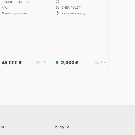
1K0201060GE
+3
~
koda Yeti, Octavia A5,
VW
CHEVROLET
uperb, Audi A3, Seat
2 месяца назад
2 месяца назад
ltea
45,000
₽
2,000
₽
137
114
лон
Услуги