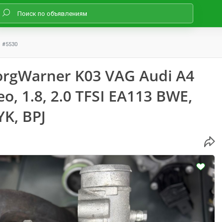
#5530
rgWarner K03 VAG Audi A4
o, 1.8, 2.0 TFSI EA113 BWE,
YK, BPJ