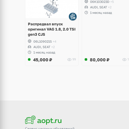
06K103023D
+5
Volkswagen Passat B8,
AUDI, SEAT
+2
Golf VII Alltrack, Seat
1 месяц назад
Leon
Распредвал впуск
оригинал VAG 1.8, 2.0 TSI
gen3 CJS
06L109021S
+4
AUDI, SEAT
+2
1 месяц назад
45,000
₽
80,000
₽
99
1
Сервис частных объявлений