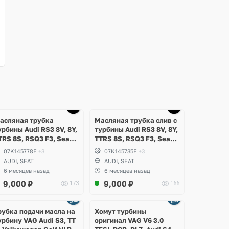
Ещё
1 фото
асляная трубка
Масляная трубка слив с
урбины Audi RS3 8V, 8Y,
турбины Audi RS3 8V, 8Y,
TRS 8S, RSQ3 F3, Seat
TTRS 8S, RSQ3 F3, Seat
ormentor Cupra 2.5 TFSI
Formentor Cupra 2.5 TFSI
07K145778E
+3
07K145735F
+3
vo, DAZA, DNWA, DNWB
Evo, DAZA, DNWA, DNWB
AUDI, SEAT
AUDI, SEAT
6 месяцев назад
6 месяцев назад
9,000
₽
9,000
₽
173
166
Ещё
Ещё
8 фото
5 фото
рубка подачи масла на
Хомут турбины
урбину VAG Audi S3, TT
оригинал VAG V6 3.0