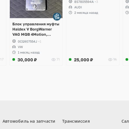
8S7805594A
+3
S
AUDI
S
2 месяца назад
A
Блок управления муфты
Haldex V BorgWarner
VAG MQB 4Motion,
Volkswagen Tiguan
0CQ907554J
+1
VW
1 месяц назад
30,000
₽
25,000
₽
17
71
96
Автомобиль на запчасти
Трансмиссия
Са