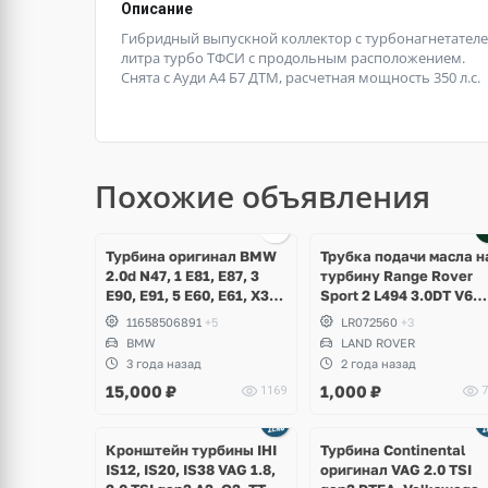
Описание
Гибридный выпускной коллектор с турбонагнетателем
литра турбо ТФСИ с продольным расположением.
Снята с Ауди А4 Б7 ДТМ, расчетная мощность 350 л.с.
Похожие объявления
щё
ото
Турбина оригинал BMW
Трубка подачи масла н
2.0d N47, 1 E81, E87, 3
турбину Range Rover
E90, E91, 5 E60, E61, X3
Sport 2 L494 3.0DT V6
E83
gen2 Twin-turbo
11658506891
+5
LR072560
+3
BMW
LAND ROVER
3 года назад
2 года назад
15,000
₽
1,000
₽
1169
7
Ещё
Ещё
8 фото
5 фото
Кронштейн турбины IHI
Турбина Continental
IS12, IS20, IS38 VAG 1.8,
оригинал VAG 2.0 TSI