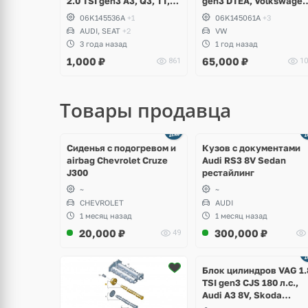
2.0 TSI gen3 A3, Q3, TT,
gen3 DTEA, Volkswagen
Volkswagen Arteon,
Tiguan Allspace USA
06K145536A
+1
06K145061A
+3
Passat B8, Atlas,
AUDI, SEAT
+2
VW
Teramont, Golf 7, Tiguan,
3 года назад
1 год назад
Skoda Kodiaq, Karoq,
1,000
₽
65,000
₽
861
10
Superb, Octavia A7, Seat
Leon
Товары продавца
щё
Ещё
ото
8 фото
Сиденья с подогревом и
Кузов с документами
airbag Chevrolet Cruze
Audi RS3 8V Sedan
J300
рестайлинг
~
~
CHEVROLET
AUDI
1 месяц назад
1 месяц назад
20,000
₽
300,000
₽
49
Ещё
2 фото
Блок цилиндров VAG 1.
TSI gen3 CJS 180 л.с.,
Audi A3 8V, Skoda
Octavia A7, Superb,