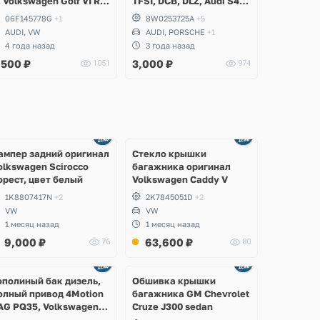
, Volkswagen Golf VI R
TFSI, DCB, DLZ, Audi S4
.0 TFSI EA113 CDLA
B9, S5, A6 C8, A7, SQ5,
06F145778G
+1
8W0253725A
+5
DLC
Q7, Q8, Porsche Macan,
AUDI, VW
AUDI, PORSCHE
+1
Cayenne E3, Panamera
4 года назад
3 года назад
971, Volkswagen Touareg
,500
₽
3,000
₽
1051
974
Ещё
Ещё
2 фото
8 фото
ампер задний оригинал
Стекло крышки
olkswagen Scirocco
багажника оригинал
орест, цвет белый
Volkswagen Caddy V
1K8807417N
+2
2K7845051D
+2
VW
VW
1 месяц назад
1 месяц назад
9,000
₽
63,600
₽
76
80
Ещё
2 фото
ополиный бак дизель,
Обшивка крышки
олный привод 4Motion
багажника GM Chevrolet
AG PQ35, Volkswagen
Cruze J300 sedan
cirocco, Golf V, VI,