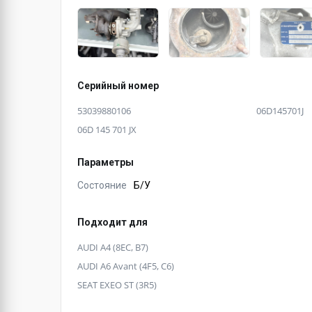
Серийный номер
53039880106
06D145701J
06D 145 701 JX
Параметры
Состояние
Б/У
Подходит для
AUDI A4 (8EC, B7)
AUDI A6 Avant (4F5, C6)
SEAT EXEO ST (3R5)