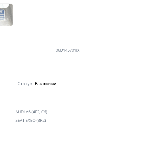
06D145701JX
Статус
В наличии
AUDI A6 (4F2, C6)
SEAT EXEO (3R2)