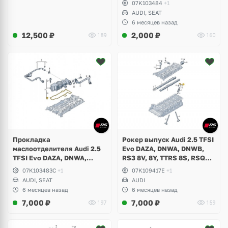
07K103484
+1
RSQ3 F3, Seat Formentor
AUDI, SEAT
Cupra
6 месяцев назад
12,500
₽
2,000
₽
189
160
Прокладка
Рокер выпуск Audi 2.5 TFSI
маслоотделителя Audi 2.5
Evo DAZA, DNWA, DNWB,
TFSI Evo DAZA, DNWA,
RS3 8V, 8Y, TTRS 8S, RSQ3
DNWB, RS3 8V, 8Y, TTRS 8S,
F3, Seat Formentor Cupra
07K103483C
+1
07K109417E
+1
RSQ3 F3, Seat Formentor
AUDI, SEAT
AUDI
Cupra
6 месяцев назад
6 месяцев назад
7,000
₽
7,000
₽
197
159