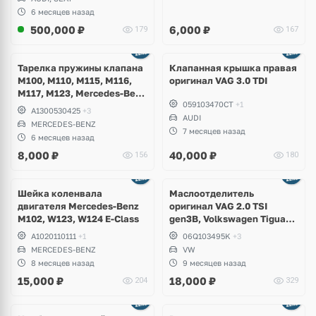
6 месяцев назад
500,000
₽
6,000
₽
179
167
Ещё
2 фото
Тарелка пружины клапана
Клапанная крышка правая
M100, M110, M115, M116,
оригинал VAG 3.0 TDI
M117, M123, Mercedes-Benz
059103470CT
+1
W100, W109, W114, W115,
A1300530425
+3
W116, W123, W124, W126,
AUDI
MERCEDES-BENZ
W107
7 месяцев назад
6 месяцев назад
8,000
₽
40,000
₽
156
180
Ещё
1 фото
Шейка коленвала
Маслоотделитель
двигателя Mercedes-Benz
оригинал VAG 2.0 TSI
M102, W123, W124 E-Class
gen3B, Volkswagen Tiguan
Allspace, Teramont, Jetta,
A1020110111
+1
06Q103495K
+3
Passat B8, Atlas Cross Sport
MERCEDES-BENZ
VW
8 месяцев назад
9 месяцев назад
15,000
₽
18,000
₽
204
329
Ещё
1 фото