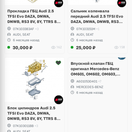
Прокладка ГБЦ Audi 2.5
Сальник коленвала
TFSI Evo DAZA, DNWA,
передний Audi 2.5 TFSI Evo
DNWB, RS3 8V, 8Y, TTRS 8S,
DAZA, DNWA, DNWB, RS3
RSQ3 F3, Seat Formentor
8V, 8Y, TTRS 8S, RSQ3 F3,
07K103383AF
+3
07K103151M
+1
Cupra
Seat Formentor Cupra
AUDI, SEAT
AUDI, SEAT
6 месяцев назад
6 месяцев назад
30,000
₽
25,000
₽
162
158
Впускной клапан ГБЦ
оригинал Mercedes-Benz
OM601, OM602, OM603,
W124, W210 E-Class, W126,
A6010530401
+7
W140 S-Class, W201, W202
MERCEDES-BENZ
C-Class
6 месяцев назад
Блок цилиндров Audi 2.5
TFSI Evo DAZA, DNWA,
DNWB, RS3 8V, 8Y, TTRS 8S,
RSQ3 F3, Seat Formentor
07K103011BB
+3
Cupra
AUDI, SEAT