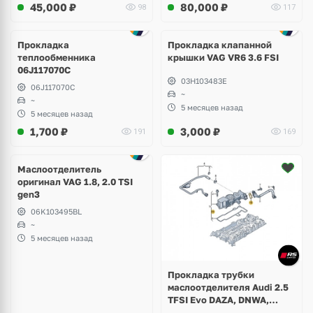
45,000
₽
80,000
₽
98
117
Прокладка
Прокладка клапанной
теплообменника
крышки VAG VR6 3.6 FSI
06J117070C
03H103483E
06J117070C
~
~
5 месяцев назад
5 месяцев назад
1,700
₽
3,000
₽
191
169
Маслоотделитель
оригинал VAG 1.8, 2.0 TSI
gen3
06K103495BL
~
5 месяцев назад
Прокладка трубки
маслоотделителя Audi 2.5
TFSI Evo DAZA, DNWA,
DNWB, RS3 8V, 8Y, TTRS 8S,