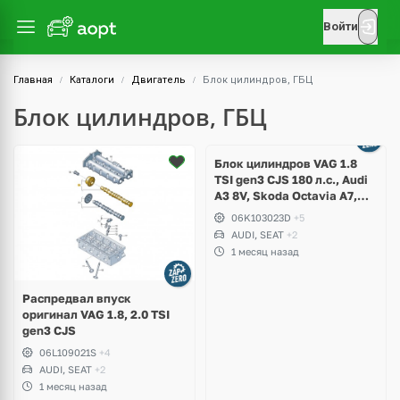
Войти
Главная
Каталоги
Двигатель
Блок цилиндров, ГБЦ
Блок цилиндров, ГБЦ
Ещё
2 фото
Блок цилиндров VAG 1.8
TSI gen3 CJS 180 л.с., Audi
A3 8V, Skoda Octavia A7,
Superb, Volkswagen Passat
06K103023D
+5
B8, Golf VII Alltrack, Seat
AUDI, SEAT
+2
Leon
1 месяц назад
Распредвал впуск
оригинал VAG 1.8, 2.0 TSI
gen3 CJS
06L109021S
+4
AUDI, SEAT
+2
1 месяц назад