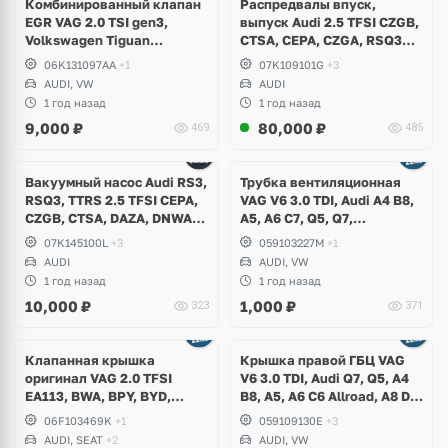
Комбинированный клапан
Распредвалы впуск,
EGR VAG 2.0 TSI gen3,
выпуск Audi 2.5 TFSI CZGB,
Volkswagen Tiguan
CTSA, CEPA, CZGA, RSQ3
Allspace, Jetta, Beetle, Audi
8U, RS3 8P, 8V, TTRS 8J
06K131097AA
+1
07K109101G
+3
A3, S3, TT, TTS, Q3 USA
AUDI, VW
AUDI
1 год назад
1 год назад
9,000
₽
80,000
₽
469
485
Вакуумный насос Audi RS3,
Трубка вентиляционная
RSQ3, TTRS 2.5 TFSI CEPA,
VAG V6 3.0 TDI, Audi A4 B8,
CZGB, CTSA, DAZA, DNWA,
A5, A6 C7, Q5, Q7,
CZGA, CEPB
Volkswagen Touareg GP, NF
07K145100L
+3
059103227M
+1
AUDI
AUDI, VW
1 год назад
1 год назад
10,000
₽
1,000
₽
323
371
Клапанная крышка
Крышка правой ГБЦ VAG
оригинал VAG 2.0 TFSI
V6 3.0 TDI, Audi Q7, Q5, A4
EA113, BWA, BPY, BYD,
B8, A5, A6 C6 Allroad, A8 D3,
CDLA, CDLC, Audi A3, S3, TT,
Volkswagen Touareg GP, NF,
06F103469K
+1
059109130E
+3
TTS, Volkswagen Golf 5 GTI,
Phaeton
AUDI, SEAT
+2
AUDI, VW