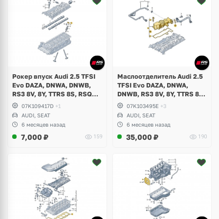
Рокер впуск Audi 2.5 TFSI
Маслоотделитель Audi 2.5
Evo DAZA, DNWA, DNWB,
TFSI Evo DAZA, DNWA,
RS3 8V, 8Y, TTRS 8S, RSQ3
DNWB, RS3 8V, 8Y, TTRS 8S,
F3, Seat Formentor Cupra
RSQ3 F3, Seat Formentor
07K109417D
+1
07K103495E
+3
Cupra
AUDI, SEAT
AUDI, SEAT
6 месяцев назад
6 месяцев назад
7,000
₽
35,000
₽
159
190