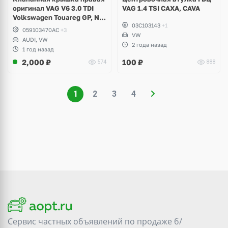
оригинал VAG V6 3.0 TDI
VAG 1.4 TSI CAXA, CAVA
Volkswagen Touareg GP, NF,
03C103143
+1
Phaeton, Audi Q7, Q5, A4 B8,
059103470AC
+3
A5, A6 C6, A8
VW
AUDI, VW
2 года назад
1 год назад
2,000
₽
100
₽
574
888
1
2
3
4
Сервис частных объявлений по продаже
б/