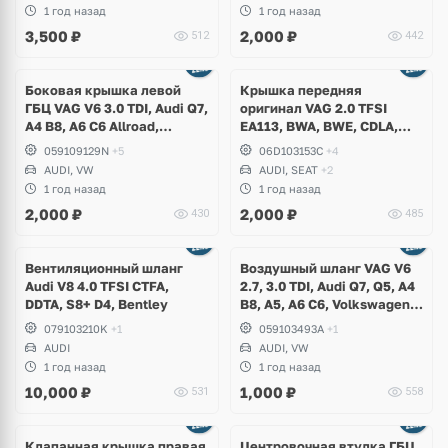
6 R, Jetta, Passat B6, Eos,
1 год назад
1 год назад
Skoda Octavia A5 RS
3,500
₽
2,000
₽
512
442
Боковая крышка левой
Крышка передняя
ГБЦ VAG V6 3.0 TDI, Audi Q7,
оригинал VAG 2.0 TFSI
A4 B8, A6 C6 Allroad,
EA113, BWA, BWE, CDLA,
Volkswagen Touareg GP, NF,
CDLC, Audi A3, S3, A4 B7
059109129N
+5
06D103153C
+4
Phaeton
DTM, A6 C6, TT, TTS,
AUDI, VW
AUDI, SEAT
+2
Volkswagen Golf 5 GTI, 6 R,
1 год назад
1 год назад
Jetta, Passat B6, Eos, Skoda
2,000
₽
2,000
₽
430
485
Octavia A5 RS
Вентиляционный шланг
Воздушный шланг VAG V6
Audi V8 4.0 TFSI CTFA,
2.7, 3.0 TDI, Audi Q7, Q5, A4
DDTA, S8+ D4, Bentley
B8, A5, A6 C6, Volkswagen
Touareg GP, NF
079103210K
+1
059103493A
+1
AUDI
AUDI, VW
1 год назад
1 год назад
10,000
₽
1,000
₽
531
558
Клапанная крышка правая
Центровочная втулка ГБЦ