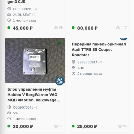
gen3 CJS
06L109021S
+4
AUDI, SEAT
+2
1 месяц назад
45,000
₽
80,000
₽
98
117
Ещё
2 фото
Передняя панель оригинал
Audi TTRS 8S Coupe,
Roadster
8S7805594A
+3
AUDI
2 месяца назад
Блок управления муфты
Haldex V BorgWarner VAG
MQB 4Motion, Volkswagen
Tiguan
0CQ907554J
+1
VW
1 месяц назад
30,000
₽
25,000
₽
71
95