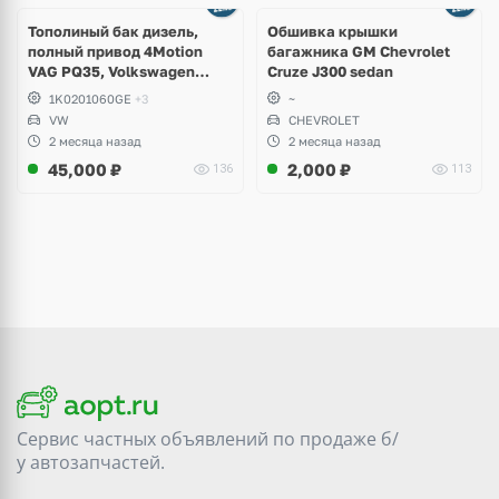
Тополиный бак дизель,
Обшивка крышки
полный привод 4Motion
багажника GM Chevrolet
VAG PQ35, Volkswagen
Cruze J300 sedan
Scirocco, Golf V, VI, Skoda
1K0201060GE
+3
~
Yeti, Octavia A5, Superb,
VW
CHEVROLET
Audi A3, Seat Altea
2 месяца назад
2 месяца назад
45,000
₽
2,000
₽
136
113
Сервис частных объявлений по продаже
б/
у
автозапчастей.