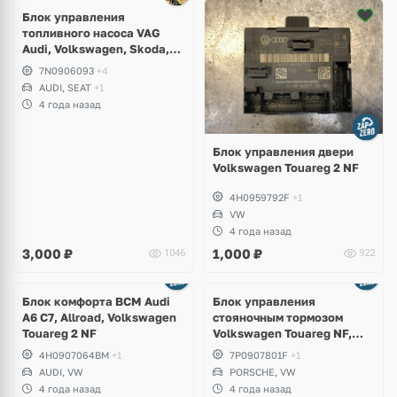
Блок управления
топливного насоса VAG
Audi, Volkswagen, Skoda,
Seat
7N0906093
+4
AUDI, SEAT
+1
4 года назад
Блок управления двери
Volkswagen Touareg 2 NF
4H0959792F
+1
VW
4 года назад
3,000
₽
1,000
₽
1046
922
Блок комфорта BCM Audi
Блок управления
A6 C7, Allroad, Volkswagen
стояночным тормозом
Touareg 2 NF
Volkswagen Touareg NF,
Porsche Cayenne 958
4H0907064BM
+1
7P0907801F
+1
AUDI, VW
PORSCHE, VW
4 года назад
4 года назад