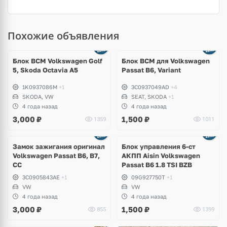
Похожие объявления
Блок BCM Volkswagen Golf
Блок BCM для Volkswagen
5, Skoda Octavia A5
Passat B6, Variant
1K0937086M
+1
3C0937049AD
+4
SKODA, VW
SEAT, SKODA
+1
4 года назад
4 года назад
3,000
₽
1,500
₽
1359
1011
Замок зажигания оригинал
Блок управления 6-ст
Volkswagen Passat B6, B7,
АКПП Aisin Volkswagen
CC
Passat B6 1.8 TSI BZB
3C0905843AE
+1
09G927750T
+1
VW
VW
4 года назад
4 года назад
3,000
₽
1,500
₽
855
1399