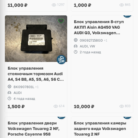
11,000
₽
1,000
₽
1297
845
Блок управления 8-ступ
АКПП Aisin AQ450 VAG
AUDI Q3, Volkswagen
Tiguan Allspace USA
09G927158GD
+1
AUDI, VW
2 года назад
Блок управления
стояночным тормозом Audi
A4, S4 B8, A5, S5, A6, S6 C7,
A7, A8 D4
8K0907801L
+1
AUDI
4 года назад
1,500
₽
10,000
₽
614
833
Блок управления двери
Блок управления камеры
Volkswagen Touareg 2 NF,
заднего вида Volkswagen
Porsche Cayenne 958
Touareg 2 NF