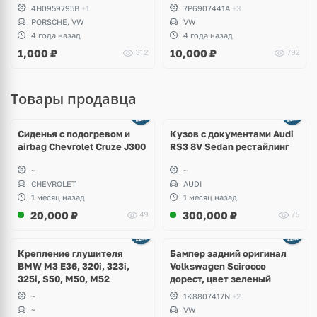
4H0959795B
+1
7P6907441A
+3
PORSCHE, VW
VW
4 года назад
4 года назад
1,000
₽
10,000
₽
312
792
Товары продавца
Ещё
8 фото
Сиденья с подогревом и
Кузов с документами Audi
airbag Chevrolet Cruze J300
RS3 8V Sedan рестайлинг
~
~
CHEVROLET
AUDI
1 месяц назад
1 месяц назад
20,000
₽
300,000
₽
49
75
Ещё
1 фото
Крепление глушителя
Бампер задний оригинал
BMW M3 E36, 320i, 323i,
Volkswagen Scirocco
325i, S50, M50, M52
дорест, цвет зеленый
~
1K8807417N
+2
~
VW