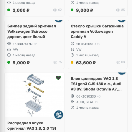
1 месяц назад
1 месяц назад
2,000
₽
9,000
₽
62
85
Бампер задний оригинал
Стекло крышки багажника
Volkswagen Scirocco
оригинал Volkswagen
дорест, цвет белый
Caddy V
1K8807417N
+2
2K7845051D
+2
VW
VW
1 месяц назад
1 месяц назад
9,000
₽
63,600
₽
76
80
Ещё
2 фото
Блок цилиндров VAG 1.8
TSI gen3 CJS 180 л.с., Audi
A3 8V, Skoda Octavia A7,
Superb, Volkswagen Passat
06K103023D
+5
B8, Golf VII Alltrack, Seat
AUDI, SEAT
+2
Leon
1 месяц назад
Распредвал впуск
оригинал VAG 1.8, 2.0 TSI