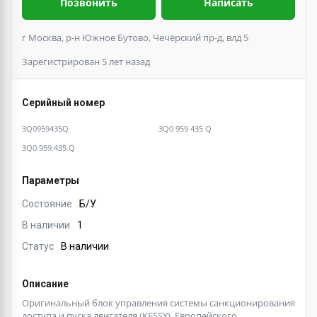
Позвонить
Написать
г Москва, р-н Южное Бутово, Чечёрский пр-д, влд 5
Зарегистрирован 5 лет назад
Серийный номер
3Q0959435Q
3Q0 959 435 Q
3Q0.959.435.Q
Параметры
Состояние
Б/У
В наличии
1
Статус
В наличии
Описание
Оригинальный блок управления системы санкционирования
доступа и пуска двигателя (KESSY), Европейского