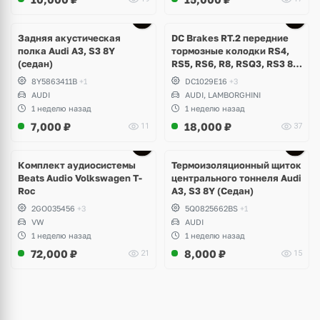
Задняя акустическая
DC Brakes RT.2 передние
полка Audi A3, S3 8Y
тормозные колодки RS4,
(седан)
RS5, RS6, R8, RSQ3, RS3 8V
(комплект 8 шт)
8Y5863411B
+1
DC1029E16
+3
AUDI
AUDI, LAMBORGHINI
1 неделю назад
1 неделю назад
7,000
₽
18,000
₽
11
37
Комплект аудиосистемы
Термоизоляционный щиток
Beats Audio Volkswagen T-
центрального тоннеля Audi
Roc
A3, S3 8Y (Седан)
2GO035456
+3
5Q0825662BS
+1
VW
AUDI
1 неделю назад
1 неделю назад
72,000
₽
8,000
₽
21
15