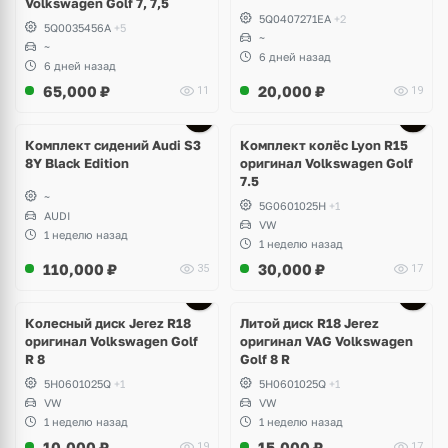
Volkswagen Golf 7, 7,5
5Q0407271EA
+2
5Q0035456A
+5
~
~
6 дней назад
6 дней назад
65,000
₽
20,000
₽
11
19
Ещё
2 фото
Комплект сидений Audi S3
Комплект колёс Lyon R15
8Y Black Edition
оригинал Volkswagen Golf
7.5
~
5G0601025H
+1
AUDI
VW
1 неделю назад
1 неделю назад
110,000
₽
30,000
₽
35
17
Ещё
3 фото
Колесный диск Jerez R18
Литой диск R18 Jerez
оригинал Volkswagen Golf
оригинал VAG Volkswagen
R 8
Golf 8 R
5H0601025Q
+1
5H0601025Q
+1
VW
VW
1 неделю назад
1 неделю назад
10,000
₽
15,000
₽
19
17