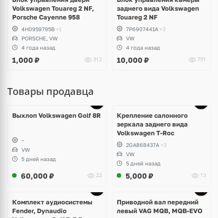
Volkswagen Touareg 2 NF,
заднего вида Volkswagen
Porsche Cayenne 958
Touareg 2 NF
4H0959795B
+1
7P6907441A
+3
PORSCHE, VW
VW
4 года назад
4 года назад
1,000
₽
10,000
₽
312
791
Товары продавца
Выхлоп Volkswagen Golf 8R
Крепление салонного
зеркала заднего вида
Volkswagen T-Roc
~
2GA868437A
+3
VW
VW
5 дней назад
5 дней назад
60,000
₽
5,000
₽
22
13
Комплект аудиосистемы
Приводной вал передний
Fender, Dynaudio
левый VAG MQB, MQB-EVO