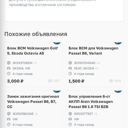
производства, в отличном состоянии.
Похожие объявления
Блок BCM Volkswagen Golf
Блок BCM для Volkswagen
5, Skoda Octavia A5
Passat B6, Variant
1K0937086M
+1
3C0937049AD
+4
SKODA, VW
SEAT, SKODA
+1
4 года назад
4 года назад
3,000
₽
1,500
₽
1357
1010
Замок зажигания оригинал
Блок управления 6-ст
Volkswagen Passat B6, B7,
АКПП Aisin Volkswagen
CC
Passat B6 1.8 TSI BZB
3C0905843AE
+1
09G927750T
+1
VW
VW
4 года назад
4 года назад