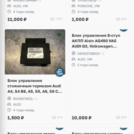
4H0907064BM
+1
7P0907801F
+1
AUDI, VW
PORSCHE, VW
4 года назад
4 года назад
11,000
₽
1,000
₽
1297
844
Блок управления 8-ступ
АКПП Aisin AQ450 VAG
AUDI Q3, Volkswagen
Tiguan Allspace USA
09G927158GD
+1
AUDI, VW
2 года назад
Блок управления
стояночным тормозом Audi
A4, S4 B8, A5, S5, A6, S6 C7,
A7, A8 D4
8K0907801L
+1
AUDI
4 года назад
1,500
₽
10,000
₽
614
833
Блок управления двери
Блок управления камеры