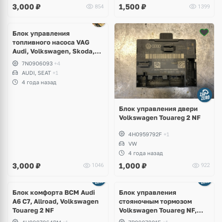
3,000
₽
1,500
₽
854
1399
Блок управления
топливного насоса VAG
Audi, Volkswagen, Skoda,
Seat
7N0906093
+4
AUDI, SEAT
+1
4 года назад
Блок управления двери
Volkswagen Touareg 2 NF
4H0959792F
+1
VW
4 года назад
3,000
₽
1,000
₽
1046
922
Блок комфорта BCM Audi
Блок управления
A6 C7, Allroad, Volkswagen
стояночным тормозом
Touareg 2 NF
Volkswagen Touareg NF,
Porsche Cayenne 958